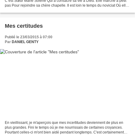
C’est Sœur Marie Solène Qui a consacré sa vie à Dieu. Elle marche à petit
pas Pour rejoindre sa chère chapelle. Il est loin le temps du noviciat Où elle
avait ressenti ce puissant...
Mes certitudes
Publié le 23/03/2015 à 07:00
Par
DANIEL GENTY
En vieillissant, je m'aperçois que mes incertitudes deviennent de plus en
plus grandes. Fini le temps où je me nourrissais de certaines croyances.
Pourtant celles-ci m'ont bien aidé pendant longtemps. C'est certainement