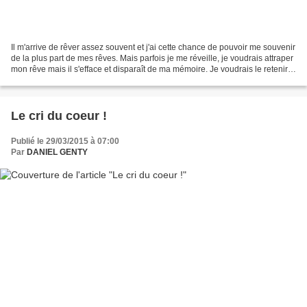
Il m'arrive de rêver assez souvent et j'ai cette chance de pouvoir me souvenir
de la plus part de mes rêves. Mais parfois je me réveille, je voudrais attraper
mon rêve mais il s'efface et disparaît de ma mémoire. Je voudrais le retenir
mais ce n'est plus...
Le cri du coeur !
Publié le 29/03/2015 à 07:00
Par
DANIEL GENTY