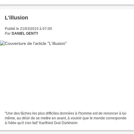
grâce à elles que je me suis intéressé...
L'illusion
Publié le 21/03/2015 à 07:00
Par
DANIEL GENTY
"Une des tâches les plus difficiles données à l'homme est de renoncer à lui-
même, au désir de se mettre en avant, à vouloir que le monde corresponde
à l'idée qu'il s'en fait" Karlfried Gral Dürkheim