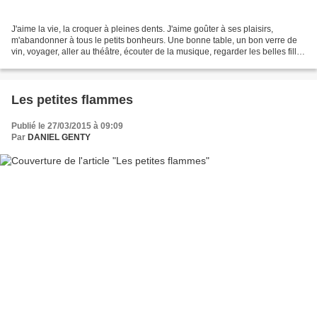
J'aime la vie, la croquer à pleines dents. J'aime goûter à ses plaisirs,
m'abandonner à tous le petits bonheurs. Une bonne table, un bon verre de
vin, voyager, aller au théâtre, écouter de la musique, regarder les belles filles
et plus, braver les interdits.........
Les petites flammes
Publié le 27/03/2015 à 09:09
Par
DANIEL GENTY