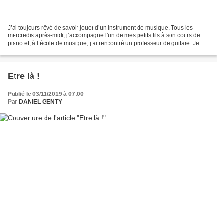
J’ai toujours rêvé de savoir jouer d’un instrument de musique. Tous les
mercredis après-midi, j’accompagne l’un de mes petits fils à son cours de
piano et, à l’école de musique, j’ai rencontré un professeur de guitare. Je lui
ai fait par de mon désir...
Etre là !
Publié le 03/11/2019 à 07:00
Par
DANIEL GENTY