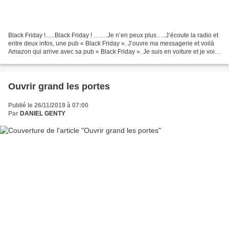
Black Friday !......Black Friday ! …….Je n’en peux plus…..J’écoute la radio et
entre deux infos, une pub « Black Friday ». J’ouvre ma messagerie et voilà
Amazon qui arrive avec sa pub « Black Friday ». Je suis en voiture et je vois
défiler des panneaux...
Ouvrir grand les portes
Publié le 26/11/2019 à 07:00
Par
DANIEL GENTY