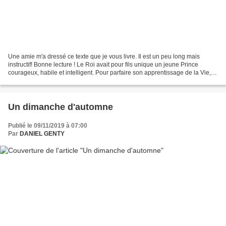
Une amie m'a dressé ce texte que je vous livre. Il est un peu long mais
instructif! Bonne lecture ! Le Roi avait pour fils unique un jeune Prince
courageux, habile et intelligent. Pour parfaire son apprentissage de la Vie, il
l'envoya auprès d'un Vieux...
Un dimanche d'automne
Publié le 09/11/2019 à 07:00
Par
DANIEL GENTY