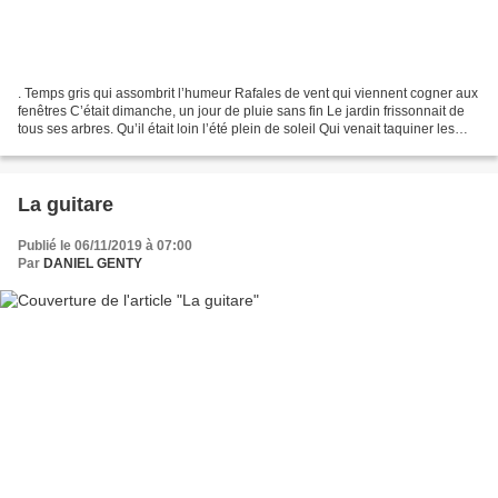
. Temps gris qui assombrit l’humeur Rafales de vent qui viennent cogner aux
fenêtres C’était dimanche, un jour de pluie sans fin Le jardin frissonnait de
tous ses arbres. Qu’il était loin l’été plein de soleil Qui venait taquiner les
parasols. Les saisons...
La guitare
Publié le 06/11/2019 à 07:00
Par
DANIEL GENTY