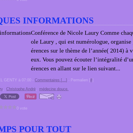
QUES INFORMATIONS
Conférence de Nicole Laury Comme chaqu
ole Laury , qui est numérologue, organise 
érences sur le thème de l’année( 2014) à ve
eux. Vous pouvez écouter l’intégralité d’u
érences en allant sur le lien suivant...
EL GENTY à 07:00 -
Commentaires [
…
]
- Permalien [
#
]
ry
,
Christophe André
,
médecine douce.
0 vote
MPS POUR TOUT