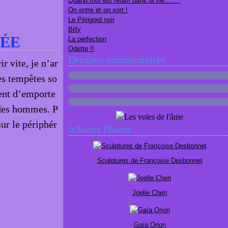
Quand tout est relatif dans la vie........
On entre et on sort !
Le Périgord noir
Billy
NÉE
La perfection
Odette !!
Derniers commentaires
r vite, je n’ar
Les tempêtes so
tent d’emporte
 des hommes. P
sur le périphér
Albums Photos
Sculptures de Françoise Desbonnet
Joelle Chen
Gaïa Orion