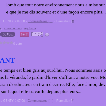
lomb que tout notre environnement nous a mise sur l
e que je me dis souvent et d'une façon encore plus...
EL GENTY à 07:00 -
Commentaires [
…
]
- Permalien [
#
]
e
,
introspection
,
égoïsme
0 vote
TANT
e temps est bien gris aujourd'hui. Nous sommes assis t
ns la véranda, le jardin d'hiver s'offrant à notre vue. 
cran d'ordinateur en train d'écrire. Elle, face à moi, de
 sur lequel elle travaille depuis plusieurs...
EL GENTY à 07:00 -
Commentaires [
…
]
- Permalien [
#
]