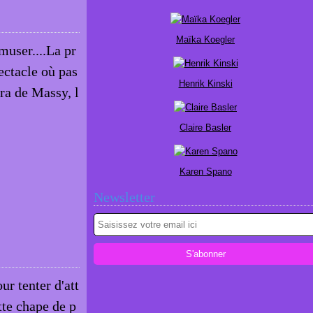
Maïka Koegler
muser....La pr
pectacle où pas
Henrik Kinski
éra de Massy, l
Claire Basler
Karen Spano
Newsletter
ur tenter d'att
tte chape de p