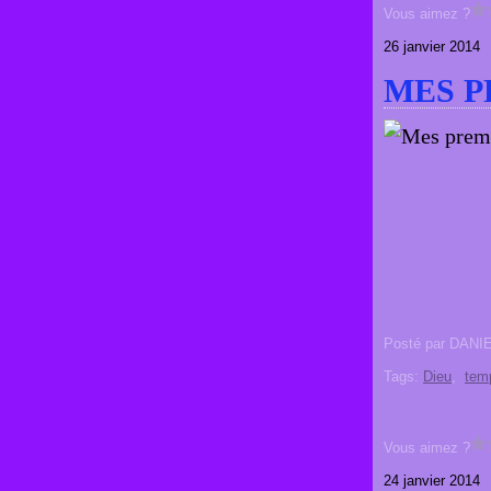
Vous aimez ?
26 janvier 2014
MES P
Posté par DANI
Tags:
Dieu
,
tem
Vous aimez ?
24 janvier 2014