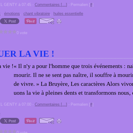
EL GENTY à 07:45 -
Commentaires [
…
]
- Permalien [
#
]
x
,
émotions
,
chant vibratoire
,
huiles essentielle
0 vote
ER LA VIE !
« Il n'y a pour l'homme que trois événements : naî
mourir. Il ne se sent pas naître, il souffre à mourir
de vivre. » La Bruyère, Les caractères Alors vivon
uons la vie à pleines dents et transformons nous, 
EL GENTY à 07:00 -
Commentaires [
…
]
- Permalien [
#
]
e
0 vote