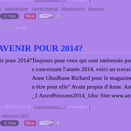
s
,
administration
,
conseil régional
,
départements
,
dépenses
0 vote
AVENIR POUR 2014?
Toujours pour ceux qui sont intéressés par
s concernant l'année 2014, voici un travai
Anne Ghodbane Richard pour le magazine
n être pour elle" Avant propos d'Anne. A
_1 AstroPoissons2014_1doc Site:www.ani
EL GENTY à 07:00 -
Commentaires [
…
]
- Permalien [
#
]
,
prévisions 2014