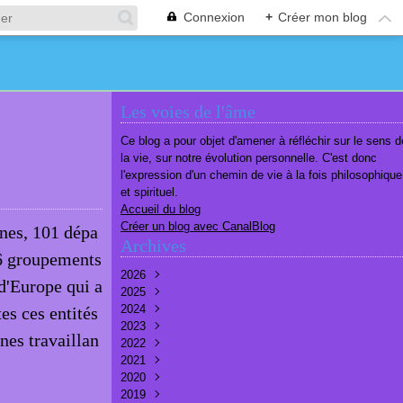
Connexion
+
Créer mon blog
Les voies de l'âme
Ce blog a pour objet d'amener à réfléchir sur le sens d
la vie, sur notre évolution personnelle. C'est donc
l'expression d'un chemin de vie à la fois philosophique
et spirituel.
Accueil du blog
Créer un blog avec CanalBlog
es, 101 dépa
Archives
36 groupements
2026
d'Europe qui a
2025
Août
(1)
2024
Juillet
Décembre
(6)
(7)
es ces entités
2023
Juin
Novembre
Décembre
(7)
(6)
(10)
nes travaillan
2022
Mai
Octobre
Novembre
Décembre
(7)
(7)
(9)
(9)
2021
Avril
Septembre
Octobre
Novembre
Décembre
(6)
(8)
(9)
(3)
(7)
2020
Mars
Août
Septembre
Octobre
Septembre
Décembre
(6)
(6)
(9)
(10)
(8)
(3)
2019
Février
Juillet
Août
Septembre
Août
Novembre
Décembre
(7)
(8)
(8)
(8)
(9)
(9)
(9)