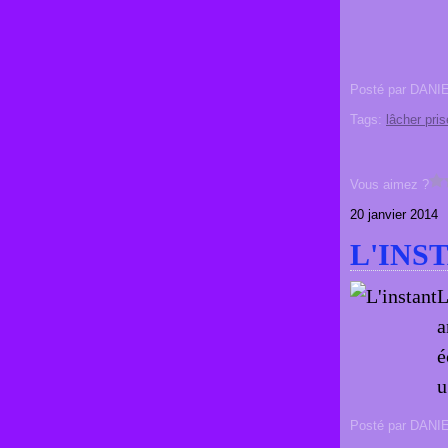
Posté par DANI
Tags:
lâcher pris
Vous aimez ?
20 janvier 2014
L'INS
L
a
é
u
Posté par DANI