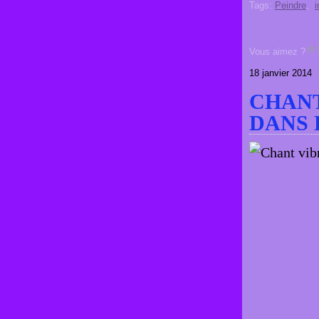
Tags:
Peindre
,
i
Vous aimez ?
18 janvier 2014
CHANT
DANS 