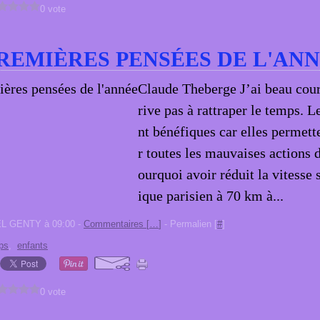
0 vote
REMIÈRES PENSÉES DE L'AN
Claude Theberge J’ai beau couri
rive pas à rattraper le temps. 
nt bénéfiques car elles permet
r toutes les mauvaises actions
ourquoi avoir réduit la vitesse 
ique parisien à 70 km à...
EL GENTY à 09:00 -
Commentaires [
…
]
- Permalien [
#
]
ps
,
enfants
0 vote