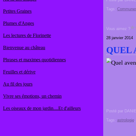
Tags:
Commune
Petites Graines
Plumes d'Anges
Vous aimez ?
Les lectures de Florinette
28 janvier 2014
Bienvenue au château
QUEL 
Phrases et maximes quotidiennes
Feuilles et dérive
Au fil des jours
Vivre ses émotions, un chemin
Les oiseaux de mon jardin....Et d'ailleurs
Posté par DANI
Tags:
astrologie