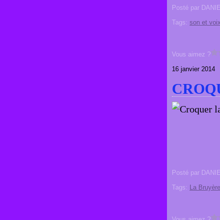
Posté par DANI
Tags:
son et voi
Vous aimez ?
16 janvier 2014
CROQU
Posté par DANI
Tags:
La Bruyèr
Vous aimez ?