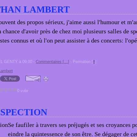
THAN LAMBERT
souvent des propos sérieux, j'aime aussi l'humour et m'a
la chance d'avoir près de chez moi plusieurs salles de s
istes connus et où l'on peut assister à des concerts: l'op
EL GENTY à 09:00 -
Commentaires [
…
]
- Permalien [
#
]
Lambert
0 vote
SPECTION
Se faufiler à travers ses préjugés et ses croyances po
eindre la quintessence de son être. Se dégager de ce