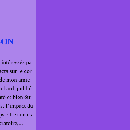
SON
 intéressés pa
acts sur le cor
e de mon amie
chard, publié
té et bien êtr
est l’impact du
ps ? Le son es
ratoire,...