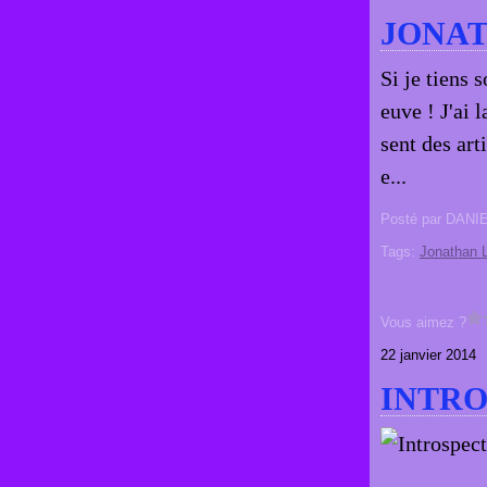
JONA
Si je tiens 
euve ! J'ai 
sent des art
e...
Posté par DANI
Tags:
Jonathan 
Vous aimez ?
22 janvier 2014
INTRO