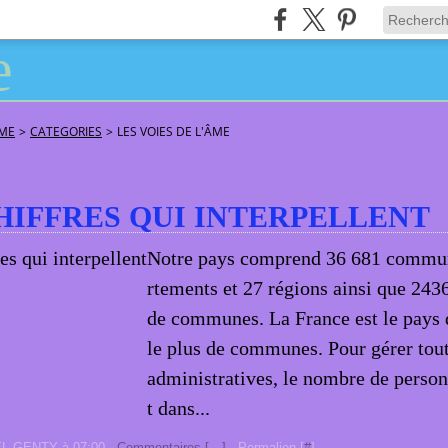
ÂME
>
CATEGORIES
>
LES VOIES DE L'ÂME
HIFFRES QUI INTERPELLENT
Notre pays comprend 36 681 commun
rtements et 27 régions ainsi que 24
de communes. La France est le pays 
le plus de communes. Pour gérer tout
administratives, le nombre de person
t dans...
EL GENTY à 07:00 -
Commentaires [
…
]
- Permalien [
#
]