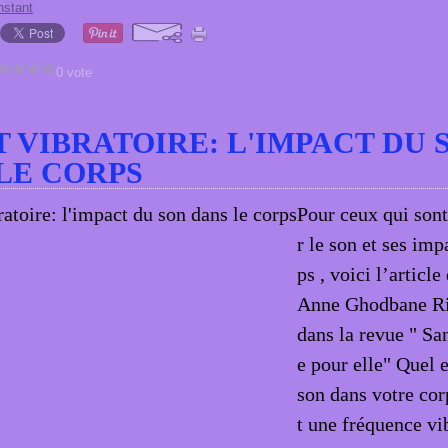
nstant
0 vote
 VIBRATOIRE: L'IMPACT DU 
LE CORPS
Pour ceux qui sont
r le son et ses imp
ps , voici l’articl
Anne Ghodbane Ri
dans la revue " San
e pour elle" Quel 
son dans votre cor
t une fréquence vib