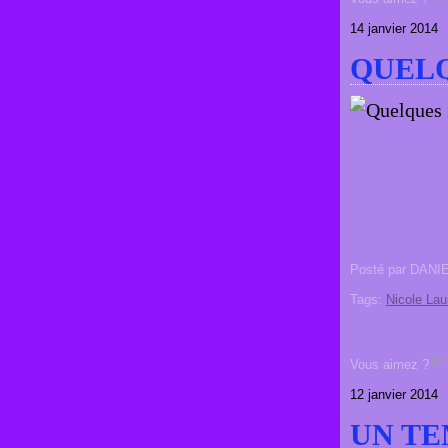
14 janvier 2014
QUEL
Posté par DANI
Tags:
Nicole Lau
Vous aimez ?
12 janvier 2014
UN TE