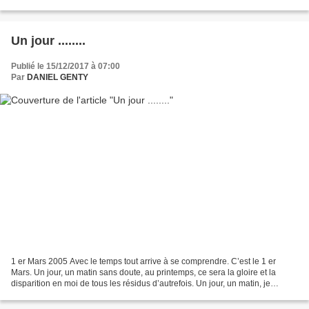
Larmes de souffrance et sang séché....
Un jour ........
Publié le 15/12/2017 à 07:00
Par
DANIEL GENTY
1 er Mars 2005 Avec le temps tout arrive à se comprendre. C’est le 1 er
Mars. Un jour, un matin sans doute, au printemps, ce sera la gloire et la
disparition en moi de tous les résidus d’autrefois. Un jour, un matin, je
ressentirai l’air embaumé et mon...