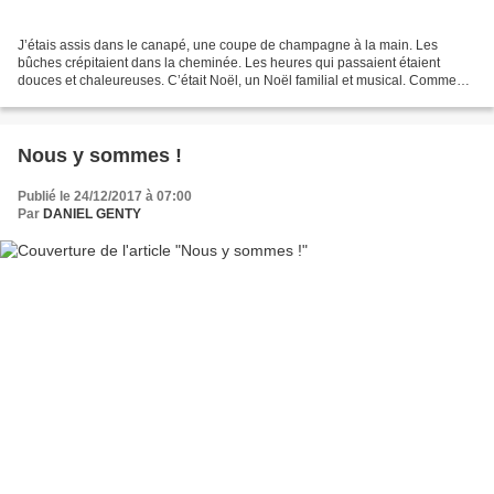
J’étais assis dans le canapé, une coupe de champagne à la main. Les
bûches crépitaient dans la cheminée. Les heures qui passaient étaient
douces et chaleureuses. C’était Noël, un Noël familial et musical. Comme
d’habitude nous n’avons pas vu le Père Noël,...
Nous y sommes !
Publié le 24/12/2017 à 07:00
Par
DANIEL GENTY