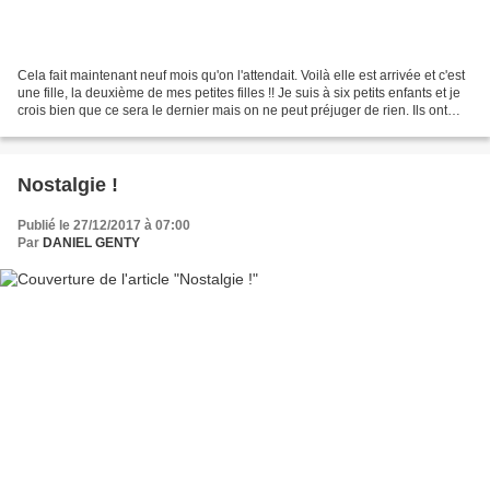
Cela fait maintenant neuf mois qu'on l'attendait. Voilà elle est arrivée et c'est
une fille, la deuxième de mes petites filles !! Je suis à six petits enfants et je
crois bien que ce sera le dernier mais on ne peut préjuger de rien. Ils ont
donc entre...
Nostalgie !
Publié le 27/12/2017 à 07:00
Par
DANIEL GENTY