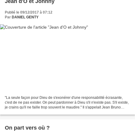
Jean d'O et Johnny
Publié le 09/12/2017 à 07:12
Par
DANIEL GENTY
"La seule façon pour Dieu de s'exonérer d'une responsabilité écrasante,
c'est de ne pas exister. On peut pardonner à Dieu s'il n'existe pas. S'il existe,
je crains qu'il ne faille trop souvent le maudire." Il s'appelait Jean Bruno
Wladimir François-de-Paule...
On part vers où ?