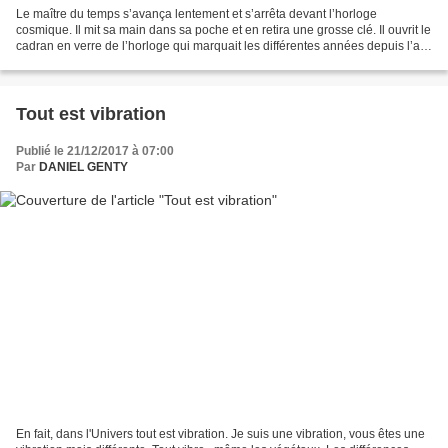
Le maître du temps s’avança lentement et s’arrêta devant l’horloge
cosmique. Il mit sa main dans sa poche et en retira une grosse clé. Il ouvrit le
cadran en verre de l’horloge qui marquait les différentes années depuis l’an
2000. Il déplaça la petite...
Tout est vibration
Publié le 21/12/2017 à 07:00
Par
DANIEL GENTY
En fait, dans l'Univers tout est vibration. Je suis une vibration, vous êtes une