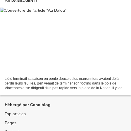
Par
DANIEL GENTY
L'été terminait sa saison en pente douce et les marronniers avaient déjà
perdu leurs feuilles. Ben venait de terminer son footing dans le bois de
Vincennes et se dirigeait d'un pas rapide vers la place de la Nation. Il y tenait
à son footing, une fois...
Hébergé par Canalblog
Top articles
Pages