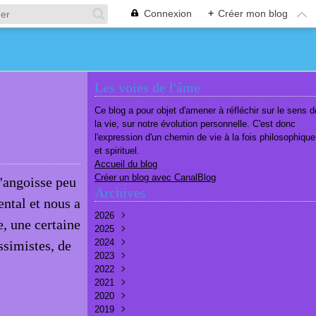
Connexion
+
Créer mon blog
Les voies de l'âme
Ce blog a pour objet d'amener à réfléchir sur le sens d
la vie, sur notre évolution personnelle. C'est donc
l'expression d'un chemin de vie à la fois philosophique
et spirituel.
Accueil du blog
Créer un blog avec CanalBlog
 l'angoisse peu
Archives
ntal et nous a
2026
e, une certaine
2025
Août
(1)
2024
Juillet
Décembre
(6)
(7)
essimistes, de
2023
Juin
Novembre
Décembre
(7)
(6)
(10)
2022
Mai
Octobre
Novembre
Décembre
(7)
(7)
(9)
(9)
2021
Avril
Septembre
Octobre
Novembre
Décembre
(6)
(8)
(9)
(3)
(7)
2020
Mars
Août
Septembre
Octobre
Septembre
Décembre
(6)
(6)
(9)
(10)
(8)
(3)
2019
Février
Juillet
Août
Septembre
Août
Novembre
Décembre
(7)
(8)
(8)
(8)
(9)
(9)
(9)