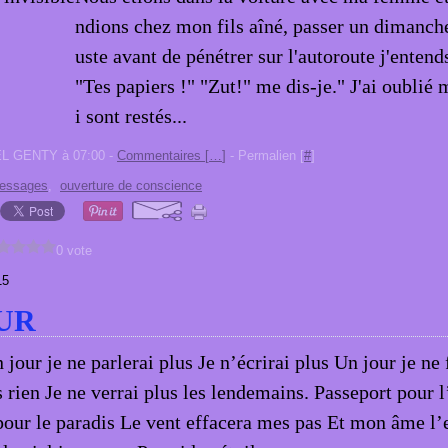
ndions chez mon fils aîné, passer un dimanche
uste avant de pénétrer sur l'autoroute j'entend
"Tes papiers !" "Zut!" me dis-je." J'ai oublié
i sont restés...
EL GENTY à 07:00 -
Commentaires [
…
]
- Permalien [
#
]
essages
,
ouverture de conscience
0 vote
15
UR
 jour je ne parlerai plus Je n’écrirai plus Un jour je ne
s rien Je ne verrai plus les lendemains. Passeport pour l
pour le paradis Le vent effacera mes pas Et mon âme l