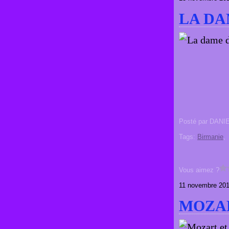
LA D
Posté par DANI
Tags:
Birmanie
Vous aimez ?
11 novembre 20
MOZAR