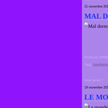
21 novembre 20
MAL D
Posté par DANI
Tags:
transforma
Vous aimez ?
19 novembre 20
LE MO