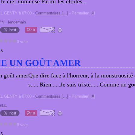
 le ciel immense Parmi les étoiles...
EL GENTY à 07:00 -
Commentaires [
…
]
- Permalien [
#
]
fini
,
lendemain
0 vote
15
E UN GOÛT AMER
Que dire face à l'horreur, à la monstruosi
s......Rien......Je suis triste......Comme un go
EL GENTY à 07:00 -
Commentaires [
…
]
- Permalien [
#
]
ntat
0 vote
15