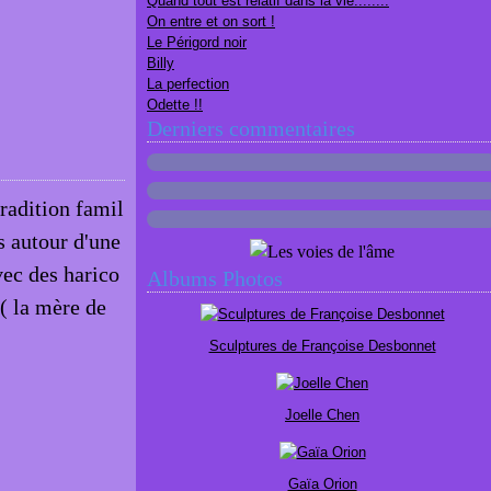
Quand tout est relatif dans la vie........
On entre et on sort !
Le Périgord noir
Billy
La perfection
Odette !!
Derniers commentaires
radition famil
is autour d'une
vec des harico
Albums Photos
( la mère de
Sculptures de Françoise Desbonnet
Joelle Chen
Gaïa Orion