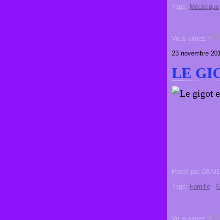
Tags:
Moustique
Vous aimez ?
23 novembre 20
LE GI
Posté par DANI
Tags:
Famille
,
G
Vous aimez ?