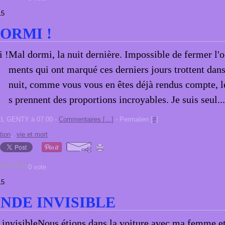
15
ORMI !
Mal dormi, la nuit dernière. Impossible de fermer l'o
ments qui ont marqué ces derniers jours trottent dans
nuit, comme vous vous en êtes déjà rendus compte, 
s prennent des proportions incroyables. Je suis seul...
EL GENTY à 07:00 -
Commentaires [
…
]
- Permalien [
#
]
tion
,
vie et mort
0 vote
15
NDE INVISIBLE
Nous étions dans la voiture avec ma femme et