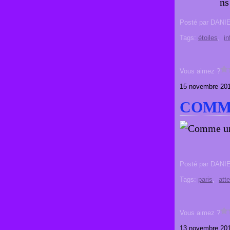
ns
Posté par DANI
Tags:
étoiles
,
in
Vous aimez ?
15 novembre 20
COMM
Posté par DANI
Tags:
paris
,
atte
Vous aimez ?
13 novembre 20