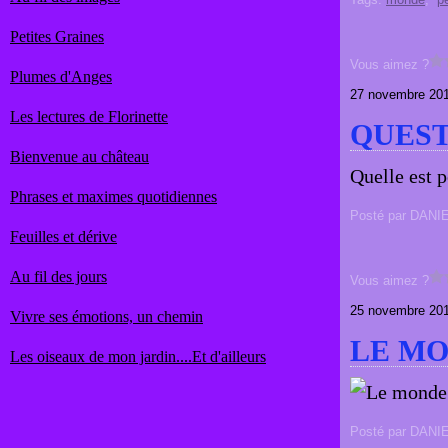
Petites Graines
Vous aimez ?
Plumes d'Anges
27 novembre 20
Les lectures de Florinette
QUEST
Bienvenue au château
Quelle est 
Phrases et maximes quotidiennes
Posté par DANI
Feuilles et dérive
Au fil des jours
Vous aimez ?
25 novembre 20
Vivre ses émotions, un chemin
LE MO
Les oiseaux de mon jardin....Et d'ailleurs
Posté par DANI