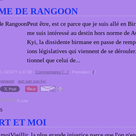
AME DE RANGOON
Peut être, est ce parce que je suis allé en B
me suis intéressé au destin hors norme de 
Kyi, la dissidente birmane en passe de rempo
ions législatives qui viennent de se déroule
tionnel que celui de...
EL GENTY à 07:00 -
Commentaires [
…
]
- Permalien [
#
]
,
rangoon
,
aun san suu kyi
0 vote
15
T ET MOI
Vieillir, la plus grande injustice parce que l'on n'en