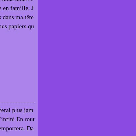
 en famille. J
s dans ma tête
 mes papiers qu
 ferai plus jam
’infini En rout
’emportera. Da