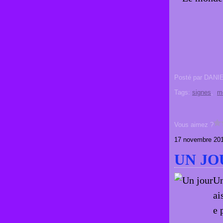
Posté par DANI
Tags:
signes
,
m
Vous aimez ?
17 novembre 20
UN JO
Un
ai
e 