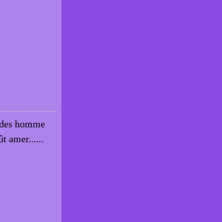
té des homme
ût amer......