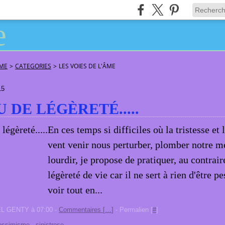
ÂME
>
CATEGORIES
>
LES VOIES DE L'ÂME
15
 DE LÉGÈRETÉ.....
En ces temps si difficiles où la tristesse et
vent venir nous perturber, plomber notre me
lourdir, je propose de pratiquer, au contrair
légèreté de vie car il ne sert à rien d'être p
voir tout en...
EL GENTY à 07:00 -
Commentaires [
…
]
- Permalien [
#
]
essimisme
,
sinistrose