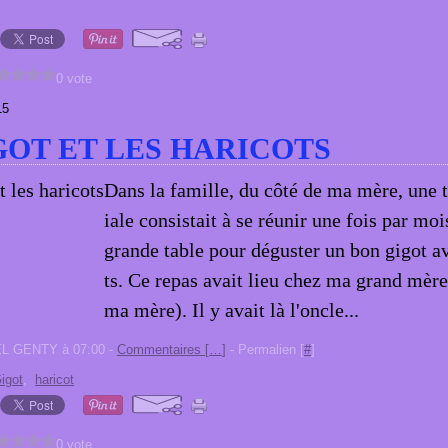
0 vote
15
GOT ET LES HARICOTS
Dans la famille, du côté de ma mère, une t
iale consistait à se réunir une fois par mo
grande table pour déguster un bon gigot a
ts. Ce repas avait lieu chez ma grand mère
ma mère). Il y avait là l'oncle...
EL GENTY à 07:00 -
Commentaires [
…
]
- Permalien [
#
]
igot
,
haricot
0 vote