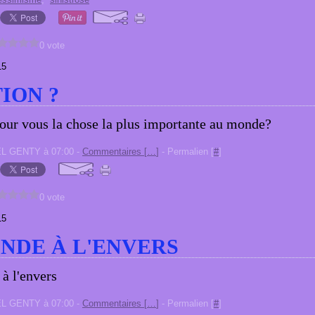
0 vote
15
ION ?
pour vous la chose la plus importante au monde?
EL GENTY à 07:00 -
Commentaires [
…
]
- Permalien [
#
]
0 vote
15
NDE À L'ENVERS
EL GENTY à 07:00 -
Commentaires [
…
]
- Permalien [
#
]