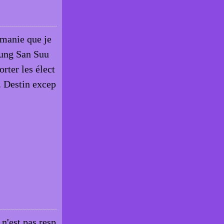
irmanie que je
Aung San Suu
rter les élect
r. Destin excep
 n'est pas resp