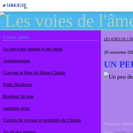
Liens amis
LES VOIES DE L'
Au pays des images et des mots
29 novembre 20
Amenavigante
UN PEU
Crayons le blog de Marie-Claude
Petits Bonheurs
Bonheur du jour
capitaine echo
Carnets de voyage et peintures de Chinou
Posté par DANI
Au fil des images
Tags:
monde
,
p