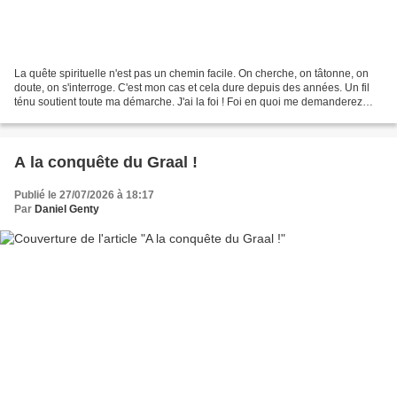
La quête spirituelle n'est pas un chemin facile. On cherche, on tâtonne, on
doute, on s'interroge. C'est mon cas et cela dure depuis des années. Un fil
ténu soutient toute ma démarche. J'ai la foi ! Foi en quoi me demanderez
vous ? Je n'ai pas une foi...
A la conquête du Graal !
Publié le 27/07/2026 à 18:17
Par
Daniel Genty