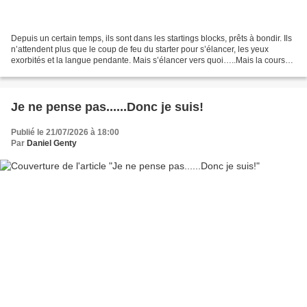
Depuis un certain temps, ils sont dans les startings blocks, prêts à bondir. Ils
n’attendent plus que le coup de feu du starter pour s’élancer, les yeux
exorbités et la langue pendante. Mais s’élancer vers quoi…..Mais la course
à l’Elysée, bien sûr. Ils...
Je ne pense pas......Donc je suis!
Publié le 21/07/2026 à 18:00
Par
Daniel Genty