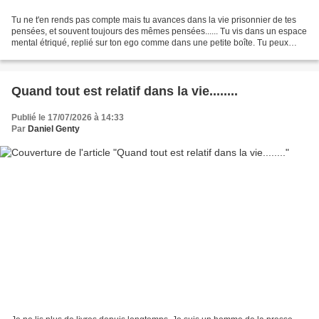
Tu ne t'en rends pas compte mais tu avances dans la vie prisonnier de tes
pensées, et souvent toujours des mêmes pensées...... Tu vis dans un espace
mental étriqué, replié sur ton ego comme dans une petite boîte. Tu peux
même te sentir oppressé, submergé...
Quand tout est relatif dans la vie........
Publié le 17/07/2026 à 14:33
Par
Daniel Genty