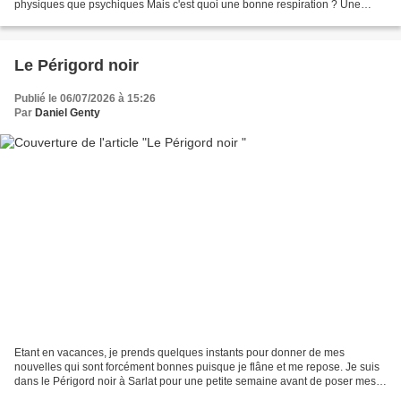
physiques que psychiques Mais c'est quoi une bonne respiration ? Une
bonne respiration n'est pas un acte...
Le Périgord noir
Publié le 06/07/2026 à 15:26
Par
Daniel Genty
Etant en vacances, je prends quelques instants pour donner de mes
nouvelles qui sont forcément bonnes puisque je flâne et me repose. Je suis
dans le Périgord noir à Sarlat pour une petite semaine avant de poser mes
valises en Bretagne. Que c’est beau...