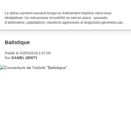
Le stress survient souvent lorsqu’un événement imprévu vient nous
déstabiliser. Un mécanisme incontrôlé se met en place : poussée
d’adrénaline, palpitations, réactions agressives et angoisses générées par
un flot de pensées qui nous projettent dans l’avenir...
Balistique
Publié le 03/05/2018 à 07:00
Par
DANIEL GENTY