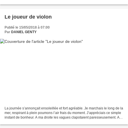
caboulot. Au bout de la lagune...
Le joueur de violon
Publié le 15/05/2018 à 07:00
Par
DANIEL GENTY
La journée s’annonçait ensoleillée et fort agréable. Je marchais le long de la
mer, respirant à plein poumons l’air frais du moment. J’appréciais ce simple
instant de bonheur. A ma droite les vagues clapotaient paresseusement. A
ma gauche, une belle pelouse,...