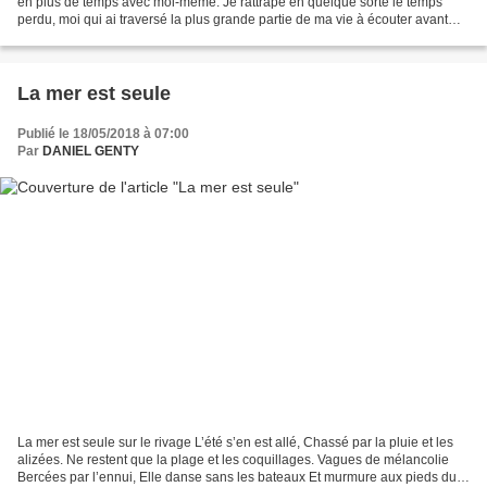
en plus de temps avec moi-même. Je rattrape en quelque sorte le temps
perdu, moi qui ai traversé la plus grande partie de ma vie à écouter avant
tout mon ego et à me projeter dans...
La mer est seule
Publié le 18/05/2018 à 07:00
Par
DANIEL GENTY
La mer est seule sur le rivage L’été s’en est allé, Chassé par la pluie et les
alizées. Ne restent que la plage et les coquillages. Vagues de mélancolie
Bercées par l’ennui, Elle danse sans les bateaux Et murmure aux pieds du