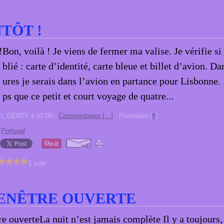
NTÔT !
Bon, voilà ! Je viens de fermer ma valise. Je vérifie si 
blié : carte d’identité, carte bleue et billet d’avion. D
ures je serais dans l’avion en partance pour Lisbonne. 
ps que ce petit et court voyage de quatre...
EL GENTY à 07:00 -
Commentaires [
…
]
- Permalien [
#
]
,
Portugal
1 vote
ENÊTRE OUVERTE
La nuit n’est jamais complète Il y a toujours,