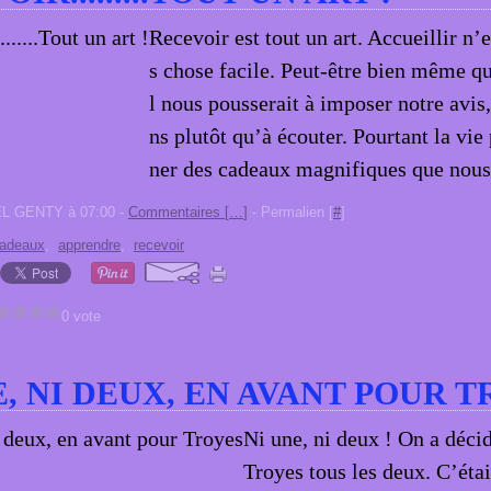
Recevoir est tout un art. Accueillir n’
s chose facile. Peut-être bien même qu
l nous pousserait à imposer notre avis
ns plutôt qu’à écouter. Pourtant la vie
ner des cadeaux magnifiques que nous 
EL GENTY à 07:00 -
Commentaires [
…
]
- Permalien [
#
]
adeaux
,
apprendre
,
recevoir
0 vote
E, NI DEUX, EN AVANT POUR 
Ni une, ni deux ! On a décid
Troyes tous les deux. C’était