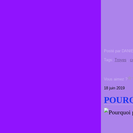
Posté par DANI
Tags:
Troyes
,
c
Vous aimez ?
18 juin 2019
POURQ