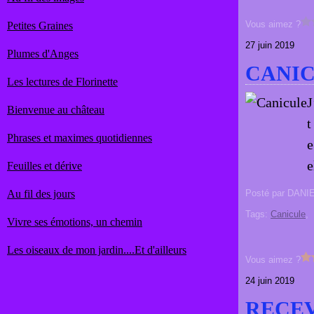
Vous aimez ?
Petites Graines
27 juin 2019
Plumes d'Anges
CANI
Les lectures de Florinette
J
Bienvenue au château
t
Phrases et maximes quotidiennes
e
e
Feuilles et dérive
Au fil des jours
Posté par DANI
Tags:
Canicule
,
Vivre ses émotions, un chemin
Les oiseaux de mon jardin....Et d'ailleurs
Vous aimez ?
24 juin 2019
RECEVO