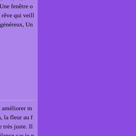
 Une fenêtre o
 rêve qui veill
r généreux, Un
à améliorer m
 la fleur au f
 très juste. Il
ilence car je n