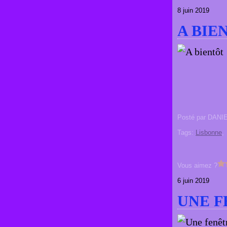
8 juin 2019
A BIE
Posté par DANI
Tags:
Lisbonne
Vous aimez ?
6 juin 2019
UNE F