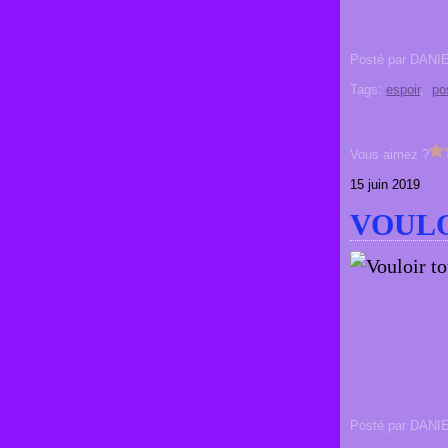
Posté par DANI
Tags:
espoir
,
po
Vous aimez ?
15 juin 2019
VOULO
Posté par DANI