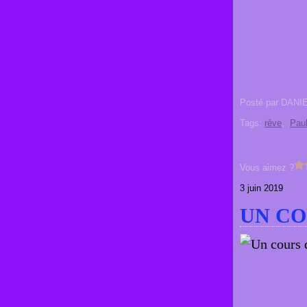
Posté par DANI
Tags:
rêve
,
Paul
Vous aimez ?
3 juin 2019
UN CO