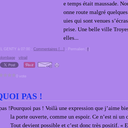
e temps était maussade. Nou
onne route malgré quelques 
uies qui sont venues s’écras
prise. Une belle ville Troye
elles...
EL GENTY à 07:00 -
Commentaires [
…
]
- Permalien [
#
]
olombage
,
vitrail
0 vote
UOI PAS !
Pourquoi pas ! Voilà une expression que j’aime bien
la porte ouverte, comme un espoir. Ce n’est ni un o
Tout devient possible et c’est donc très positif. « 