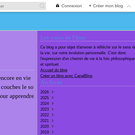
Connexion
+
Créer mon blog
Les voies de l'âme
Ce blog a pour objet d'amener à réfléchir sur le sens d
la vie, sur notre évolution personnelle. C'est donc
l'expression d'un chemin de vie à la fois philosophique
et spirituel.
Accueil du blog
Créer un blog avec CanalBlog
encore en vie
Archives
 couches le so
2026
Pour apprendre
2025
Août
(1)
2024
Juillet
Décembre
(6)
(7)
2023
Juin
Novembre
Décembre
(7)
(6)
(10)
2022
Mai
Octobre
Novembre
Décembre
(7)
(7)
(9)
(9)
2021
Avril
Septembre
Octobre
Novembre
Décembre
(6)
(8)
(9)
(3)
(7)
2020
Mars
Août
Septembre
Octobre
Septembre
Décembre
(6)
(6)
(9)
(10)
(8)
(3)
2019
Février
Juillet
Août
Septembre
Août
Novembre
Décembre
(7)
(8)
(8)
(8)
(9)
(9)
(9)