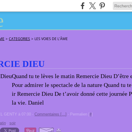
ÂME
>
CATEGORIES
>
LES VOIES DE L'ÂME
CIE DIEU
Quand tu te lèves le matin Remercie Dieu D’être 
Pour admirer le spectacle de la nature Quand tu te
ir Remercie Dieu De t’avoir donné cette journée 
la vie. Daniel
EL GENTY à 07:00 -
Commentaires [
…
]
- Permalien [
#
]
atin
,
soir