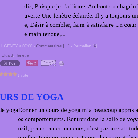
dis, Puisque je l’affirme, Au bout du chagrin
uverte Une fenêtre éclairée, Il y a toujours un
e, Désir à combler, faim à satisfaire Un cœu
e main tendue,...
EL GENTY à 07:00 -
Commentaires [
…
]
- Permalien [
#
]
 Eluard
,
fenêtre
1 vote
URS DE YOGA
Donner un cours de yoga m’a beaucoup appris 
es comportements. Rentrer dans la salle de yoga,
usil, pour donner un cours, n’est pas une attitude
me faut toujours un petit temps de pause et de s