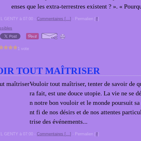
enses que les extra-terrestres existent ? ». « Pourqu
EL GENTY à 07:00 -
Commentaires [
…
]
- Permalien [
#
]
ssibles
1 vote
IR TOUT MAÎTRISER
Vouloir tout maîtriser, tenter de savoir de 
ra fait, est une douce utopie. La vie ne se d
n notre bon vouloir et le monde poursuit sa 
nt fi de nos désirs et de nos attentes partic
trise des événements...
EL GENTY à 07:00 -
Commentaires [
…
]
- Permalien [
#
]