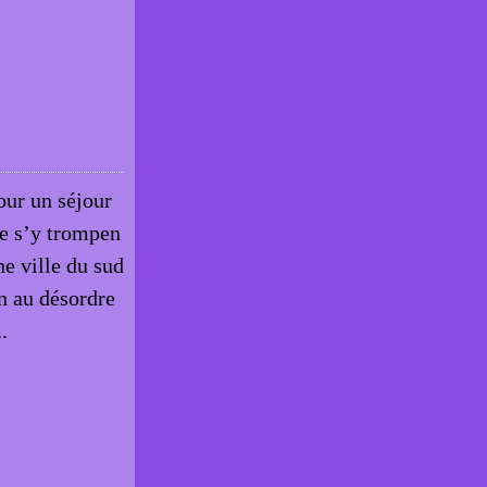
our un séjour
ne s’y trompen
e ville du sud
n au désordre
.