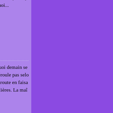
oi...
quoi demain se
éroule pas selo
route en faisa
ulières. La maî