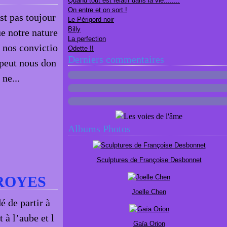
Quand tout est relatif dans la vie........
On entre et on sort !
est pas toujour
Le Périgord noir
Billy
e notre nature
La perfection
, nos convictio
Odette !!
Derniers commentaires
 peut nous don
ne...
Albums Photos
Sculptures de Françoise Desbonnet
TROYES
Joelle Chen
é de partir à
 à l’aube et l
Gaïa Orion