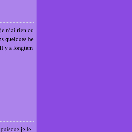
je n’ai rien ou
ans quelques he
Il y a longtem
 puisque je le