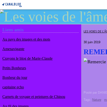
Liens amis
LES VOIES DE L'
Au pays des images et des mots
30 juin 2019
Amenavigante
REMER
Crayons le blog de Marie-Claude
Petits Bonheurs
Bonheur du jour
capitaine echo
Posté par DANI
Carnets de voyage et peintures de Chinou
Tags:
Nature
,
m
Au fil des images