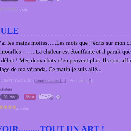
0 vote
CULE
’ai les mains moites…..Les mots que j’écris sur mon cl
 mouillés……..La chaleur est étouffante et il paraît que 
 début ! Mes deux chats n’en peuvent plus. Ils sont affal
lage de ma véranda. Ce matin je suis allé...
EL GENTY à 07:00 -
Commentaires [
…
]
- Permalien [
#
]
chaleur
2 votes
IR.........TOUT UN ART !