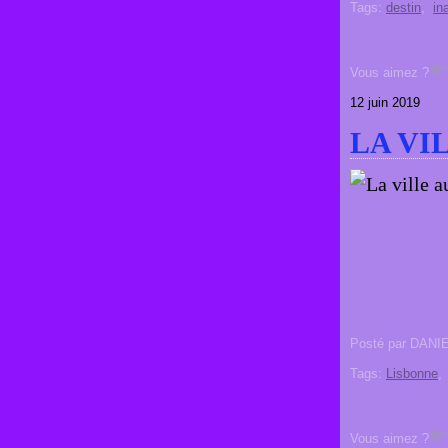
Tags:
destin
,
in
Vous aimez ?
12 juin 2019
LA VI
Posté par DANI
Tags:
Lisbonne
Vous aimez ?