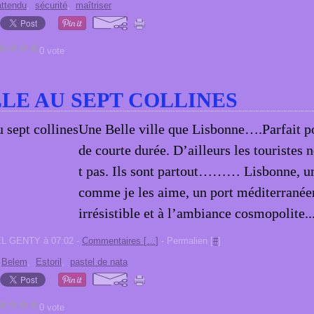
attendu
,
sécurité
,
maîtriser
0 vote
LLE AU SEPT COLLINES
Une Belle ville que Lisbonne….Parfait p
de courte durée. D’ailleurs les touristes 
t pas. Ils sont partout……… Lisbonne, un
comme je les aime, un port méditerranée
irrésistible et à l’ambiance cosmopolite...
EL GENTY à 07:02 -
Commentaires [
…
]
- Permalien [
#
]
,
Belem
,
Estoril
,
pastel de nata
0 vote