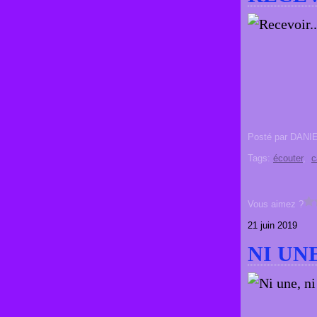
Posté par DANI
Tags:
écouter
,
c
Vous aimez ?
21 juin 2019
NI UN