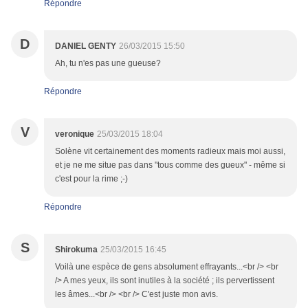
Répondre
D
DANIEL GENTY
26/03/2015 15:50
Ah, tu n'es pas une gueuse?
Répondre
V
veronique
25/03/2015 18:04
Solène vit certainement des moments radieux mais moi aussi,
et je ne me situe pas dans "tous comme des gueux" - même si
c'est pour la rime ;-)
Répondre
S
Shirokuma
25/03/2015 16:45
Voilà une espèce de gens absolument effrayants...<br /> <br
/> A mes yeux, ils sont inutiles à la société ; ils pervertissent
les âmes...<br /> <br /> C'est juste mon avis.