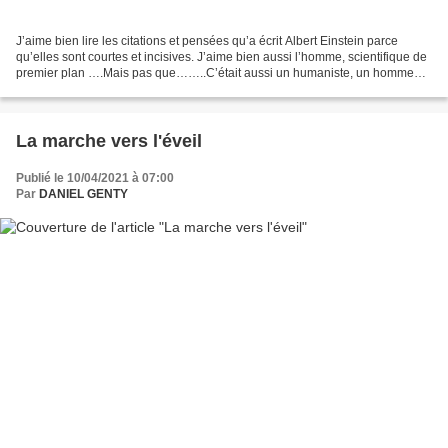
J’aime bien lire les citations et pensées qu’a écrit Albert Einstein parce
qu’elles sont courtes et incisives. J’aime bien aussi l’homme, scientifique de
premier plan ….Mais pas que……..C’était aussi un humaniste, un homme
qui savait ne pas se prendre...
La marche vers l'éveil
Publié le 10/04/2021 à 07:00
Par
DANIEL GENTY