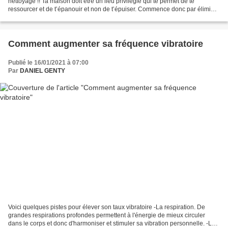
nettoyage !! Ta maison doit être un lieu privilégié qui te permet de te
ressourcer et de t’épanouir et non de t’épuiser. Commence donc par éliminer
toutes les toxines qui polluent la...
Comment augmenter sa fréquence vibratoire
Publié le 16/01/2021 à 07:00
Par
DANIEL GENTY
Voici quelques pistes pour élever son taux vibratoire -La respiration. De
grandes respirations profondes permettent à l'énergie de mieux circuler
dans le corps et donc d'harmoniser et stimuler sa vibration personnelle. -La