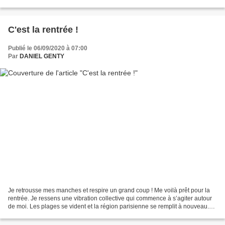
nourriture. A banir les aliments...
C'est la rentrée !
Publié le 06/09/2020 à 07:00
Par
DANIEL GENTY
Je retrousse mes manches et respire un grand coup ! Me voilà prêt pour la
rentrée. Je ressens une vibration collective qui commence à s’agiter autour
de moi. Les plages se vident et la région parisienne se remplit à nouveau.
Le principe des vases communicants...