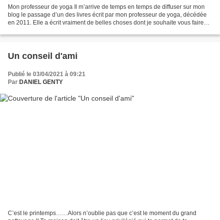
Mon professeur de yoga Il m’arrive de temps en temps de diffuser sur mon
blog le passage d’un des livres écrit par mon professeur de yoga, décédée
en 2011. Elle a écrit vraiment de belles choses dont je souhaite vous faire
profiter. En voici une ……… La...
Un conseil d'ami
Publié le 03/04/2021 à 09:21
Par
DANIEL GENTY
C’est le printemps……Alors n’oublie pas que c’est le moment du grand