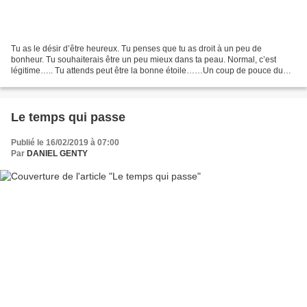
Tu as le désir d’être heureux. Tu penses que tu as droit à un peu de
bonheur. Tu souhaiterais être un peu mieux dans ta peau. Normal, c’est
légitime….. Tu attends peut être la bonne étoile……Un coup de pouce du
destin…….Mais tu peux aussi essayer de te...
Le temps qui passe
Publié le 16/02/2019 à 07:00
Par
DANIEL GENTY