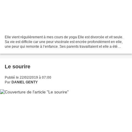
Elle vient régulièrement à mes cours de yoga Elle est divorcée et vit seule.
Sa vie est difficile car une peur viscérale est encrée profondément en elle,
une peur qui remonte à l’enfance. Ses parents travaillaient et elle a été
éduquée par ses grands-parents....
Le sourire
Publié le 22/02/2019 à 07:00
Par
DANIEL GENTY