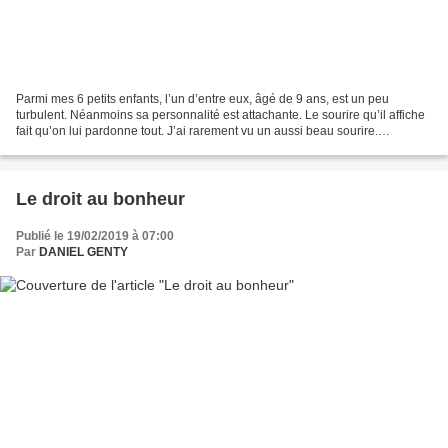
Parmi mes 6 petits enfants, l’un d’entre eux, âgé de 9 ans, est un peu
turbulent. Néanmoins sa personnalité est attachante. Le sourire qu’il affiche
fait qu’on lui pardonne tout. J’ai rarement vu un aussi beau sourire.
D’ailleurs je lui dis souvent «...
Le droit au bonheur
Publié le 19/02/2019 à 07:00
Par
DANIEL GENTY