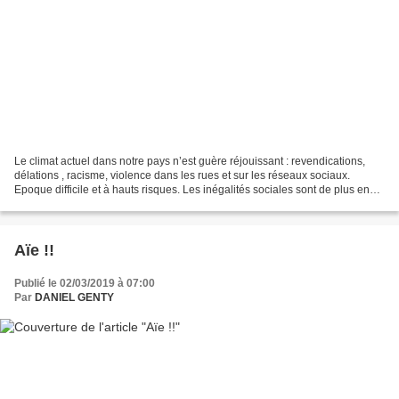
Le climat actuel dans notre pays n’est guère réjouissant : revendications,
délations , racisme, violence dans les rues et sur les réseaux sociaux.
Epoque difficile et à hauts risques. Les inégalités sociales sont de plus en
plus criantes et une frange...
Aïe !!
Publié le 02/03/2019 à 07:00
Par
DANIEL GENTY