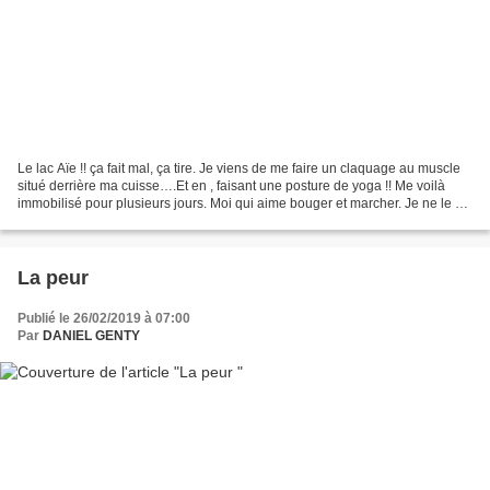
Le lac Aïe !! ça fait mal, ça tire. Je viens de me faire un claquage au muscle
situé derrière ma cuisse….Et en , faisant une posture de yoga !! Me voilà
immobilisé pour plusieurs jours. Moi qui aime bouger et marcher. Je ne le vis
pas très bien et je...
La peur
Publié le 26/02/2019 à 07:00
Par
DANIEL GENTY