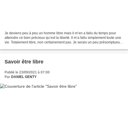
Je deviens peu à peu un homme libre mais il m’en a fallu du temps pour
atteindre ce bien précieux qu’est la liberté. Il m’a fallu simplement toute une
vie. Totalement libre, non certainement pas. Je serais un peu présomptueux
mais dégagé de bien des contraintes...
Savoir être libre
Publié le 23/09/2021 à 07:00
Par
DANIEL GENTY