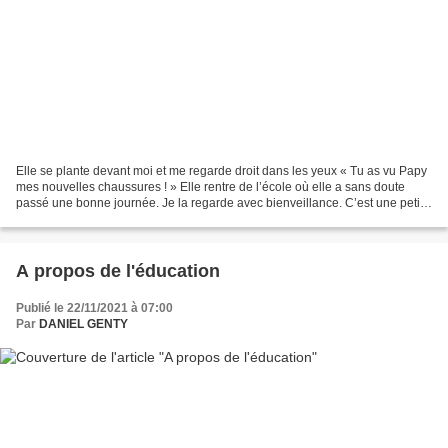
Elle se plante devant moi et me regarde droit dans les yeux « Tu as vu Papy
mes nouvelles chaussures ! » Elle rentre de l’école où elle a sans doute
passé une bonne journée. Je la regarde avec bienveillance. C’est une petite
fille de 4 ans, vivace et...
A propos de l'éducation
Publié le 22/11/2021 à 07:00
Par
DANIEL GENTY