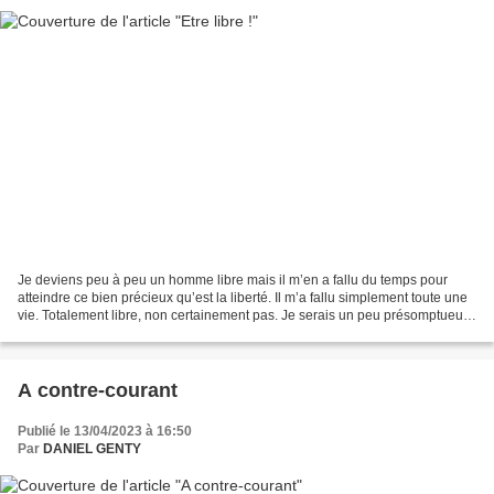
Je deviens peu à peu un homme libre mais il m’en a fallu du temps pour
atteindre ce bien précieux qu’est la liberté. Il m’a fallu simplement toute une
vie. Totalement libre, non certainement pas. Je serais un peu présomptueux
mais dégagé de bien des contraintes...
A contre-courant
Publié le 13/04/2023 à 16:50
Par
DANIEL GENTY