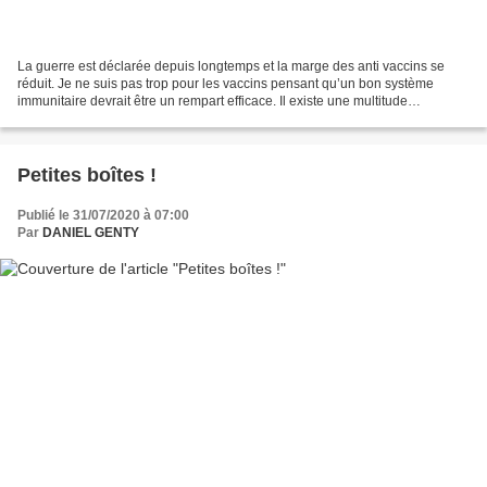
La guerre est déclarée depuis longtemps et la marge des anti vaccins se
réduit. Je ne suis pas trop pour les vaccins pensant qu’un bon système
immunitaire devrait être un rempart efficace. Il existe une multitude
d’approches pour booster son système immunitaire....
Petites boîtes !
Publié le 31/07/2020 à 07:00
Par
DANIEL GENTY