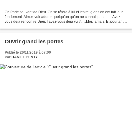
On Parle souvent de Dieu. On se réfère à lui et les religions en ont fait leur
fondement. Aimer, voir adorer quelqu’un qu’on ne connait pas……..Avez
vous déjà rencontré Dieu, l’avez-vous déjà vu ?......Moi, jamais. Et pourtant
ce n’est pas l’envie qui...
Ouvrir grand les portes
Publié le 26/11/2019 à 07:00
Par
DANIEL GENTY