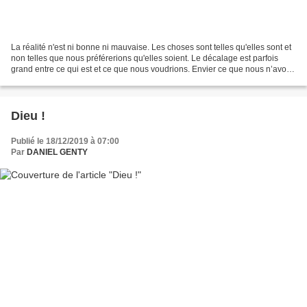
La réalité n'est ni bonne ni mauvaise. Les choses sont telles qu'elles sont et
non telles que nous préférerions qu'elles soient. Le décalage est parfois
grand entre ce qui est et ce que nous voudrions. Envier ce que nous n’avons
pas ou ce que nous voudrions...
Dieu !
Publié le 18/12/2019 à 07:00
Par
DANIEL GENTY