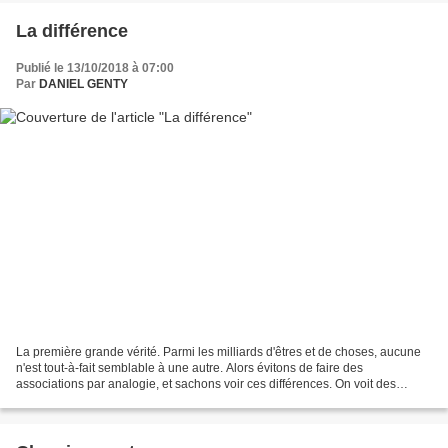
La différence
Publié le 13/10/2018 à 07:00
Par
DANIEL GENTY
La première grande vérité. Parmi les milliards d'êtres et de choses, aucune
n'est tout-à-fait semblable à une autre. Alors évitons de faire des
associations par analogie, et sachons voir ces différences. On voit des
ressemblances qui n'existent pas. C'est...