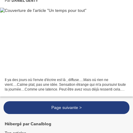
Par
DANIEL GENTY
Il ya des jours où l'envie d'écrire est là , diffuse.....Mais où rien ne
vient.....Calme plat, pas une idée. Sensation étrange qui m'a poursuivi toute
la journée....Comme une latence. Peut être avez vous déjà ressenti cela.
Alors en fin d'après midi je...
Page suivante >
Hébergé par Canalblog