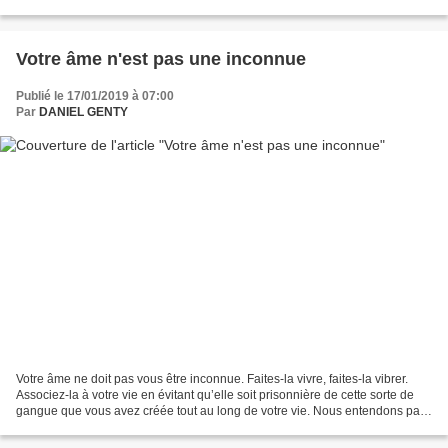
finir. T'as...
Votre âme n'est pas une inconnue
Publié le 17/01/2019 à 07:00
Par
DANIEL GENTY
Votre âme ne doit pas vous être inconnue. Faites-la vivre, faites-la vibrer.
Associez-la à votre vie en évitant qu’elle soit prisonnière de cette sorte de
gangue que vous avez créée tout au long de votre vie. Nous entendons par
gangue tous ces supports...