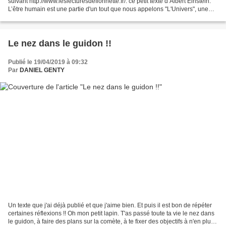
suivant http://www.leslecturesdeflorinette.fr/: ce petit texte d’Albert Einstein.
L’être humain est une partie d'un tout que nous appelons "L'Univers", une
partie limitée par le...
Le nez dans le guidon !!
Publié le 19/04/2019 à 09:32
Par
DANIEL GENTY
Un texte que j'ai déjà publié et que j'aime bien. Et puis il est bon de répéter
certaines réflexions !! Oh mon petit lapin. T'as passé toute ta vie le nez dans
le guidon, à faire des plans sur la comète, à te fixer des objectifs à n'en plus