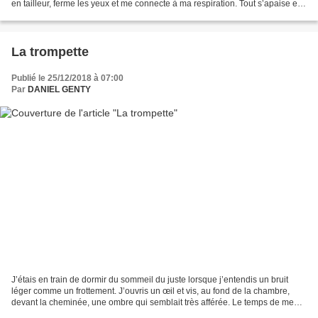
en tailleur, ferme les yeux et me connecte à ma respiration. Tout s’apaise et
le calme s’installe....
La trompette
Publié le 25/12/2018 à 07:00
Par
DANIEL GENTY
J’étais en train de dormir du sommeil du juste lorsque j’entendis un bruit
léger comme un frottement. J’ouvris un œil et vis, au fond de la chambre,
devant la cheminée, une ombre qui semblait très afférée. Le temps de me
frotter les yeux pour y voir un...