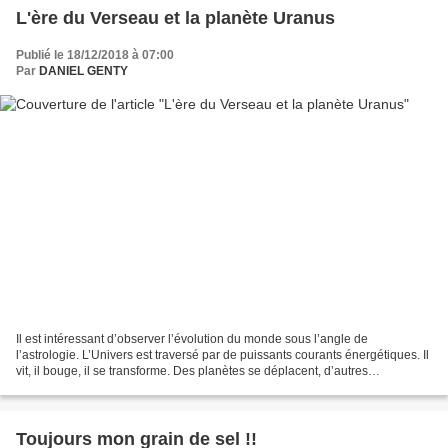
L'ère du Verseau et la planète Uranus
Publié le 18/12/2018 à 07:00
Par
DANIEL GENTY
Il est intéressant d’observer l’évolution du monde sous l’angle de
l’astrologie. L’Univers est traversé par de puissants courants énergétiques. Il
vit, il bouge, il se transforme. Des planètes se déplacent, d’autres
apparaissent. Tous ces mouvements ont...
Toujours mon grain de sel !!