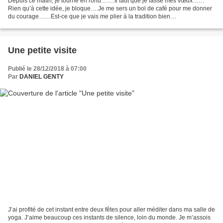
Depuis ce matin, je tourne en rond…….Il faut que je fasse mes vœux……
Rien qu’à cette idée, je bloque….Je me sers un bol de café pour me donner
du courage……Est-ce que je vais me plier à la tradition bien
conformiste….Et puis pour ce genre d’exercice je...
Une petite visite
Publié le 28/12/2018 à 07:00
Par
DANIEL GENTY
J’ai profité de cet instant entre deux fêtes pour aller méditer dans ma salle de
yoga. J’aime beaucoup ces instants de silence, loin du monde. Je m’assois