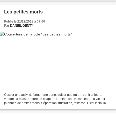
Les petites morts
Publié le 21/12/2018 à 07:00
Par
DANIEL GENTY
Cesser une activité, fermer une porte, quitter quelqu’un, partir ailleurs,
vendre sa maison, clore un chapitre, terminer ses vacances….La vie est
jalonnée de petites morts. Séparation, frustration, tristesse. C’est la fin, la
rupture…... Il en est souvent...