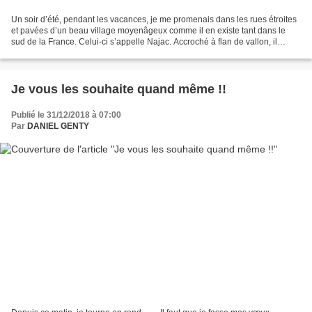
Un soir d’été, pendant les vacances, je me promenais dans les rues étroites
et pavées d’un beau village moyenâgeux comme il en existe tant dans le
sud de la France. Celui-ci s’appelle Najac. Accroché à flan de vallon, il
commençait à s’assoupir doucement...
Je vous les souhaite quand même !!
Publié le 31/12/2018 à 07:00
Par
DANIEL GENTY