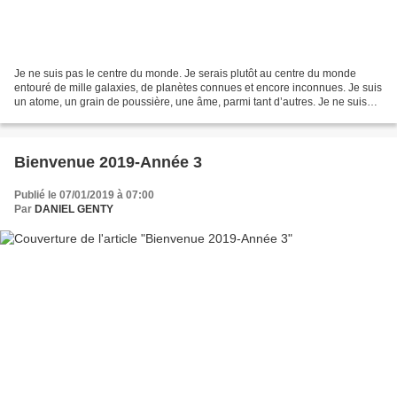
Je ne suis pas le centre du monde. Je serais plutôt au centre du monde
entouré de mille galaxies, de planètes connues et encore inconnues. Je suis
un atome, un grain de poussière, une âme, parmi tant d’autres. Je ne suis
pas plus important que mon voisin,...
Bienvenue 2019-Année 3
Publié le 07/01/2019 à 07:00
Par
DANIEL GENTY