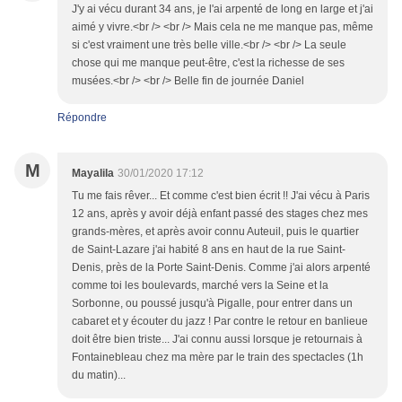
J'y ai vécu durant 34 ans, je l'ai arpenté de long en large et j'ai
aimé y vivre.<br /> <br /> Mais cela ne me manque pas, même
si c'est vraiment une très belle ville.<br /> <br /> La seule
chose qui me manque peut-être, c'est la richesse de ses
musées.<br /> <br /> Belle fin de journée Daniel
Répondre
M
Mayalila
30/01/2020 17:12
Tu me fais rêver... Et comme c'est bien écrit !! J'ai vécu à Paris
12 ans, après y avoir déjà enfant passé des stages chez mes
grands-mères, et après avoir connu Auteuil, puis le quartier
de Saint-Lazare j'ai habité 8 ans en haut de la rue Saint-
Denis, près de la Porte Saint-Denis. Comme j'ai alors arpenté
comme toi les boulevards, marché vers la Seine et la
Sorbonne, ou poussé jusqu'à Pigalle, pour entrer dans un
cabaret et y écouter du jazz ! Par contre le retour en banlieue
doit être bien triste... J'ai connu aussi lorsque je retournais à
Fontainebleau chez ma mère par le train des spectacles (1h
du matin)...