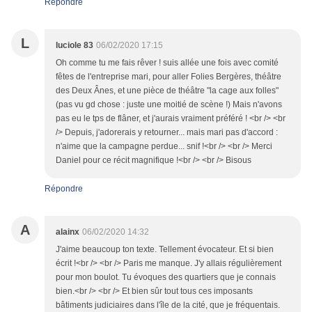
Répondre
L
luciole 83
06/02/2020 17:15
Oh comme tu me fais rêver ! suis allée une fois avec comité
fêtes de l'entreprise mari, pour aller Folies Bergères, théâtre
des Deux Ânes, et une pièce de théâtre "la cage aux folles"
(pas vu gd chose : juste une moitié de scène !) Mais n'avons
pas eu le tps de flâner, et j'aurais vraiment préféré ! <br /> <br
/> Depuis, j'adorerais y retourner... mais mari pas d'accord :
n'aime que la campagne perdue... snif !<br /> <br /> Merci
Daniel pour ce récit magnifique !<br /> <br /> Bisous
Répondre
A
alainx
06/02/2020 14:32
J'aime beaucoup ton texte. Tellement évocateur. Et si bien
écrit !<br /> <br /> Paris me manque. J'y allais régulièrement
pour mon boulot. Tu évoques des quartiers que je connais
bien.<br /> <br /> Et bien sûr tout tous ces imposants
bâtiments judiciaires dans l'île de la cité, que je fréquentais.