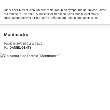
Dîner chez Max et Rico, un petit restaurant bien sympa, rue de Trévise , avec
ma femme et une amie. A tout casser, trente couverts, pas plus et Max et
Rico savent recevoir !! Puis soirée théâtrale au Palace, une petite salle
parisienne comme on en fait...
Montmartre
Publié le 20/04/2011 à 08:10
Par
DANIEL GENTY