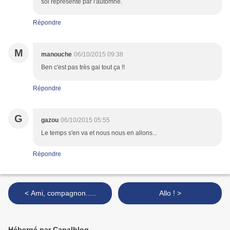
soi représenté par l'automne.
Répondre
M
manouche
06/10/2015 09:38
Ben c'est pas très gai tout ça !!
Répondre
G
gazou
06/10/2015 05:55
Le temps s'en va et nous nous en allons...
Répondre
< Ami, compagnon.....
Allo ! >
Hébergé par Canalblog