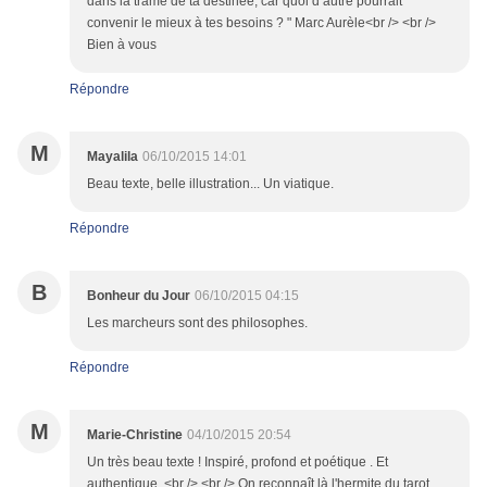
dans la trame de ta destinée, car quoi d’autre pourrait
convenir le mieux à tes besoins ? " Marc Aurèle<br /> <br />
Bien à vous
Répondre
M
Mayalila
06/10/2015 14:01
Beau texte, belle illustration... Un viatique.
Répondre
B
Bonheur du Jour
06/10/2015 04:15
Les marcheurs sont des philosophes.
Répondre
M
Marie-Christine
04/10/2015 20:54
Un très beau texte ! Inspiré, profond et poétique . Et
authentique .<br /> <br /> On reconnaît là l'hermite du tarot .