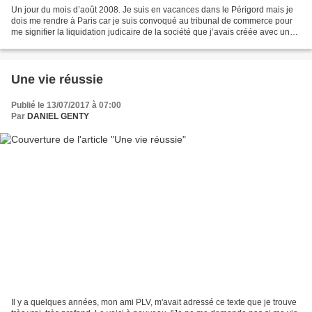
Un jour du mois d’août 2008. Je suis en vacances dans le Périgord mais je
dois me rendre à Paris car je suis convoqué au tribunal de commerce pour
me signifier la liquidation judicaire de la société que j’avais créée avec une
amie. Je me suis levé tôt...
Une vie réussie
Publié le 13/07/2017 à 07:00
Par
DANIEL GENTY
Il y a quelques années, mon ami PLV, m'avait adressé ce texte que je trouve