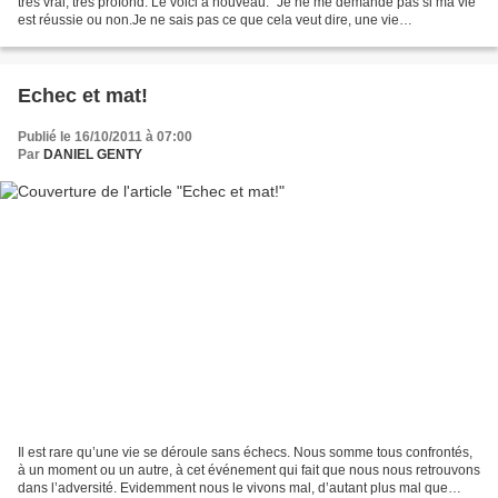
très vrai, très profond. Le voici à nouveau. "Je ne me demande pas si ma vie
est réussie ou non.Je ne sais pas ce que cela veut dire, une vie
réussie.Comme s'il y avait une recette...
Echec et mat!
Publié le 16/10/2011 à 07:00
Par
DANIEL GENTY
Il est rare qu’une vie se déroule sans échecs. Nous somme tous confrontés,
à un moment ou un autre, à cet événement qui fait que nous nous retrouvons
dans l’adversité. Evidemment nous le vivons mal, d’autant plus mal que