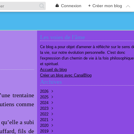
Connexion
+
Créer mon blog
Les voies de l'âme
Ce blog a pour objet d'amener à réfléchir sur le sens d
la vie, sur notre évolution personnelle. C'est donc
l'expression d'un chemin de vie à la fois philosophique
et spirituel.
Accueil du blog
Créer un blog avec CanalBlog
Archives
2026
’une trentaine
2025
Août
(1)
2024
Juillet
Décembre
(6)
(7)
soutiens comme
2023
Juin
Novembre
Décembre
(7)
(6)
(10)
2022
Mai
Octobre
Novembre
Décembre
(7)
(7)
(9)
(9)
2021
Avril
Septembre
Octobre
Novembre
Décembre
(6)
(8)
(9)
(3)
(7)
 qu’elle a subi
2020
Mars
Août
Septembre
Octobre
Septembre
Décembre
(6)
(6)
(9)
(10)
(8)
(3)
ffard, fils de
2019
Février
Juillet
Août
Septembre
Août
Novembre
Décembre
(7)
(8)
(8)
(8)
(9)
(9)
(9)