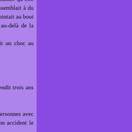
ssemblait à du
ointait au bout
 au-delà de la
tit un choc au
ndit trois ans
personnes avec
on accident le