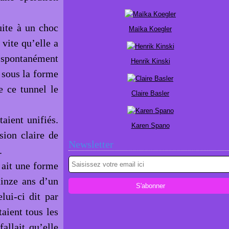
uite à un choc
Maïka Koegler
 vite qu’elle a
ée spontanément
Henrik Kinski
e sous la forme
e ce tunnel le
Claire Basler
taient unifiés.
Karen Spano
sion claire de
Newsletter
.
l ait une forme
uinze ans d’un
lui-ci dit par
aient tous les
allait qu’elle