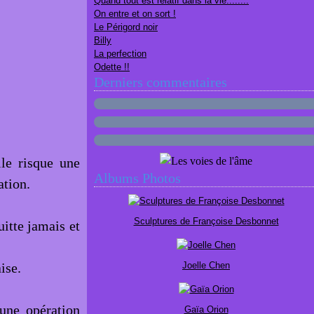
Quand tout est relatif dans la vie........
On entre et on sort !
Le Périgord noir
Billy
La perfection
Odette !!
Derniers commentaires
lle risque une
Albums Photos
ation.
Sculptures de Françoise Desbonnet
itte jamais et
ise.
Joelle Chen
une opération
Gaïa Orion