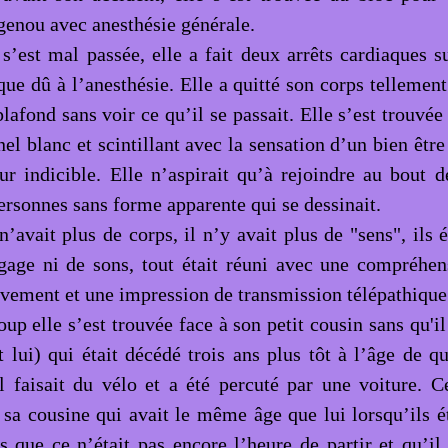
genou avec anesthésie générale.
 s’est mal passée, elle a fait deux arrêts cardiaques s
ue dû à l’anesthésie. Elle a quitté son corps tellement
plafond sans voir ce qu’il se passait. Elle s’est trouv
el blanc et scintillant avec la sensation d’un bien êtr
ur indicible. Elle n’aspirait qu’à rejoindre au bout d
ersonnes sans forme apparente qui se dessinait.
avait plus de corps, il n’y avait plus de "sens", ils é
gage ni de sons, tout était réuni avec une compréhen
ement et une impression de transmission télépathique
up elle s’est trouvée face à son petit cousin sans qu'i
t lui) qui était décédé trois ans plus tôt à l’âge de q
il faisait du vélo et a été percuté par une voiture. Ce
 sa cousine qui avait le même âge que lui lorsqu’ils ét
 que ce n’était pas encore l’heure de partir et qu’il f