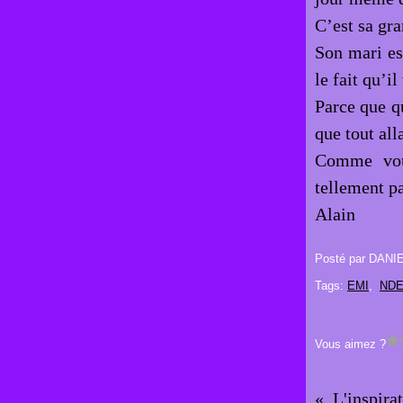
C’est sa gr
Son mari est
le fait qu’il
Parce que qu
que tout all
Comme vous
tellement p
Alain
Posté par DANI
Tags:
EMI
,
ND
Vous aimez ?
L'inspira