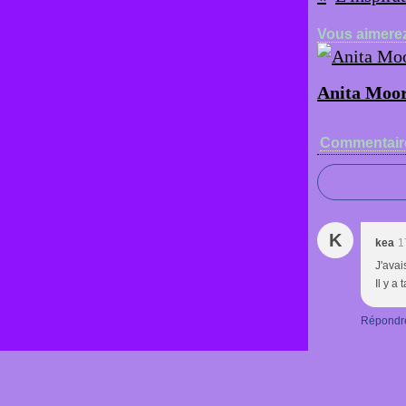
Vous aimerez
Anita Moor
Commentair
K
kea
1
J'avai
Il y a
Répondr