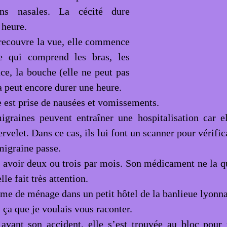
ions nasales. La cécité dure
 heure.
recouvre la vue, elle commence
ie qui comprend les bras, les
ace, la bouche (elle ne peut pas
a peut encore durer une heure.
e est prise de nausées et vomissements.
igraines peuvent entraîner une hospitalisation car e
ervelet. Dans ce cas, ils lui font un scanner pour vérific
migraine passe.
n avoir deux ou trois par mois. Son médicament ne la qu
lle fait très attention.
mme de ménage dans un petit hôtel de la banlieue lyonna
 ça que je voulais vous raconter.
vant son accident, elle s’est trouvée au bloc pour 