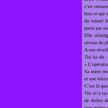
s’en retourn
bois et qui 
du tunnel b
porte par so
Elle réinté
niveau du p
A son réveil
Titi lui dit :
« L’opératio
Sa mère res
et une émiss
C’est là que
Titi m’a ra
de drôles d
jour même q