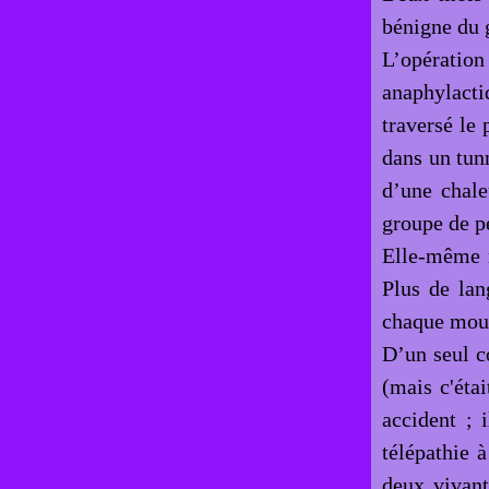
bénigne du 
L’opération
anaphylactiq
traversé le 
dans un tunn
d’une chale
groupe de p
Elle-même n’
Plus de lan
chaque mouv
D’un seul co
(mais c'étai
accident ; 
télépathie à
deux vivants