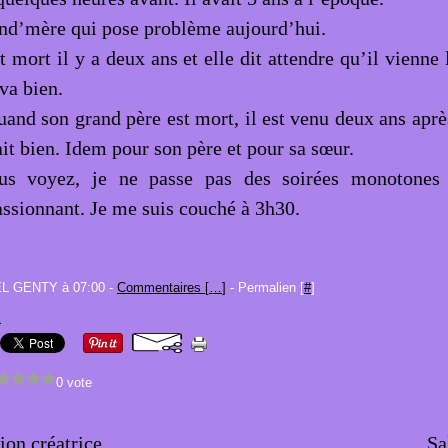
and’mère qui pose problème aujourd’hui.
 mort il y a deux ans et elle dit attendre qu’il vienne 
 va bien.
and son grand père est mort, il est venu deux ans après
ait bien. Idem pour son père et pour sa sœur.
 voyez, je ne passe pas des soirées monotones 
assionnant. Je me suis couché à 3h30.
EL GENTY à 07:00 -
Commentaires [
…
]
- Permalien [
#
]
E
0 vote
tion créatrice
Sa