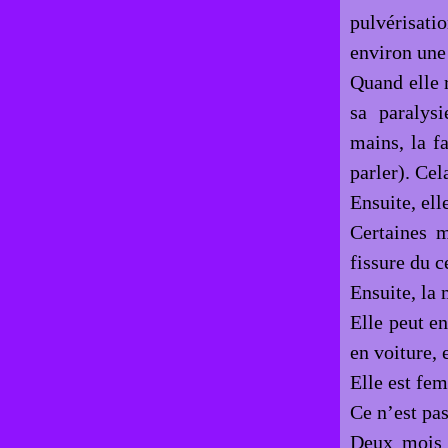
pulvérisat
environ une
Quand elle 
sa paralys
mains, la f
parler). Cel
Ensuite, ell
Certaines m
fissure du c
Ensuite, la 
Elle peut e
en voiture, e
Elle est fe
Ce n’est pas
Deux mois a