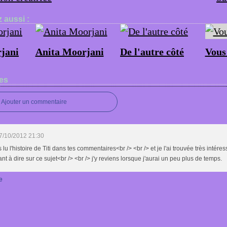
 aussi :
jani
Anita Moorjani
De l'autre côté
Vous
es
Ajouter un commentaire
7/10/2012 21:30
s lu l'histoire de Titi dans tes commentaires<br /> <br /> et je l'ai trouvée très intéres
 tant à dire sur ce sujet<br /> <br /> j'y reviens lorsque j'aurai un peu plus de temps.
e