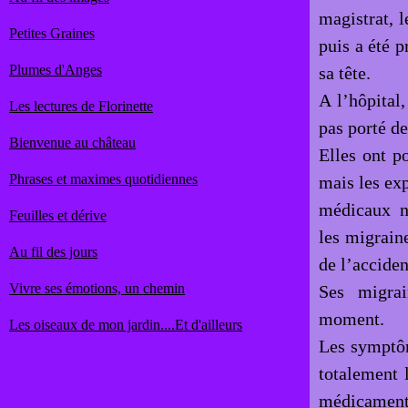
magistrat, l
Petites Graines
puis a été p
Plumes d'Anges
sa tête.
A l’hôpital,
Les lectures de Florinette
pas porté de
Bienvenue au château
Elles ont p
Phrases et maximes quotidiennes
mais les ex
médicaux n
Feuilles et dérive
les migrain
Au fil des jours
de l’acciden
Vivre ses émotions, un chemin
Ses migrai
moment.
Les oiseaux de mon jardin....Et d'ailleurs
Les symptôm
totalement l
médicamen