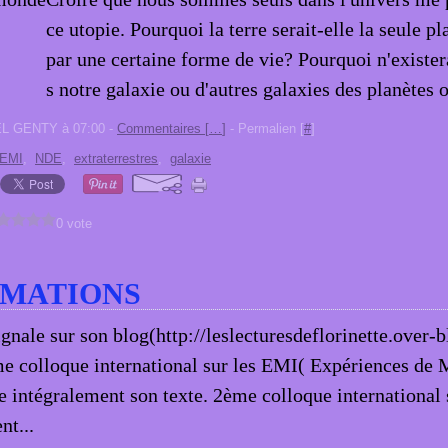
ce utopie. Pourquoi la terre serait-elle la seule p
par une certaine forme de vie? Pourquoi n'existera
s notre galaxie ou d'autres galaxies des planètes où
EL GENTY à 07:00 -
Commentaires [
…
]
- Permalien [
#
]
EMI
,
NDE
,
extraterrestres
,
galaxie
0 vote
RMATIONS
ignale sur son blog(http://leslecturesdeflorinette.over-b
e colloque international sur les EMI( Expériences de
ie intégralement son texte. 2ème colloque international
t...