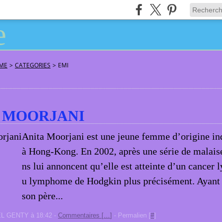
ÂME
>
CATEGORIES
>
EMI
 MOORJANI
Anita Moorjani est une jeune femme d’origine in
à Hong-Kong. En 2002, après une série de malais
ns lui annoncent qu’elle est atteinte d’un cancer 
u lymphome de Hodgkin plus précisément. Ayant
son père...
EL GENTY à 18:42 -
Commentaires [
…
]
- Permalien [
#
]