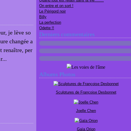
Quand tout est relatif dans la vie........
On entre et on sort !
Le Périgord noir
Billy
La perfection
Odette !!
r, je lève so
Derniers commentaires
ture changée a
t renaître, per
r...
Albums Photos
Sculptures de Françoise Desbonnet
Joelle Chen
Gaïa Orion