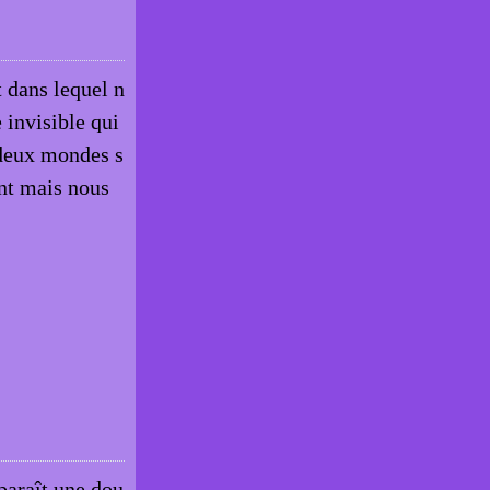
t dans lequel n
 invisible qui
 deux mondes s
ent mais nous
paraît une dou