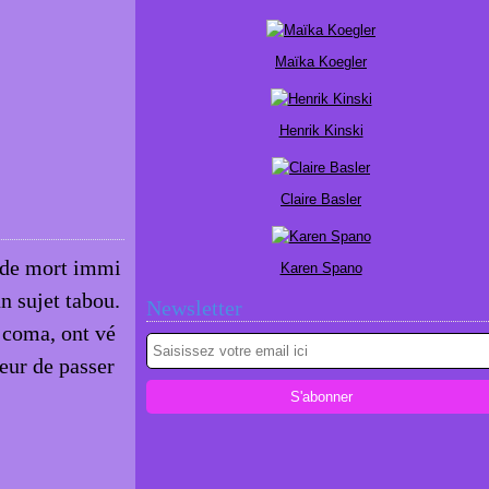
Maïka Koegler
Henrik Kinski
Claire Basler
s de mort immi
Karen Spano
 sujet tabou.
Newsletter
 coma, ont vé
peur de passer