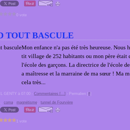
0 vote
 TOUT BASCULE
Mon enfance n'a pas été très heureuse. Nous h
tit village de 252 habitants ou mon père était 
l'école des garçons. La directrice de l'école des
a maîtresse et la marraine de ma sœur ! Ma m
cela très...
EL GENTY à 07:00 -
Commentaires [
…
]
- Permalien [
#
]
E
,
coma
,
magnétisme
,
tunnel de Fourvière
1 vote