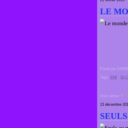
LE MO
Posté par DANI
Tags:
EMI
,
Dr C
Vous aimez ?
13 décembre 20
SEULS