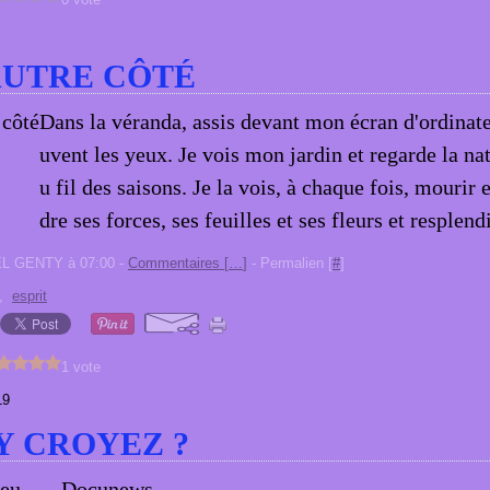
AUTRE CÔTÉ
Dans la véranda, assis devant mon écran d'ordinateu
uvent les yeux. Je vois mon jardin et regarde la na
u fil des saisons. Je la vois, à chaque fois, mourir e
dre ses forces, ses feuilles et ses fleurs et resplendi
EL GENTY à 07:00 -
Commentaires [
…
]
- Permalien [
#
]
,
esprit
1 vote
19
Y CROYEZ ?
eu ... - Docunews