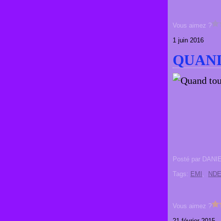
Vous aimez ?
1 juin 2016
QUAND
Posté par DANI
Tags:
EMI
,
ND
Vous aimez ?
21 février 2015