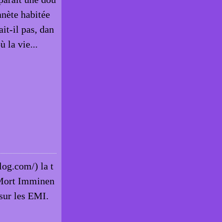
lanète habitée
it-il pas, dan
 la vie...
log.com/) la t
 Mort Imminen
 sur les EMI.