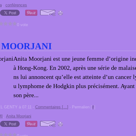
a
,
conférences
0 vote
 MOORJANI
Anita Moorjani est une jeune femme d’origine in
à Hong-Kong. En 2002, après une série de malais
ns lui annoncent qu’elle est atteinte d’un cancer 
u lymphome de Hodgkin plus précisément. Ayant
son père...
EL GENTY à 07:11 -
Commentaires [
…
]
- Permalien [
#
]
MI
,
Anita Moorjani
0 vote