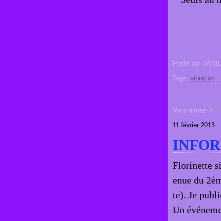
Posté par DANI
Tags:
vibration
,
Vous aimez ?
11 février 2013
INFO
Florinette s
enue du 2èm
te). Je publ
Un événemen