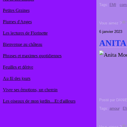
Tags:
EMI
,
com
Petites Graines
Plumes d'Anges
Vous aimez ?
6 janvier 2023
Les lectures de Florinette
ANITA
Bienvenue au château
Phrases et maximes quotidiennes
Feuilles et dérive
Au fil des jours
Vivre ses émotions, un chemin
Posté par DANI
Les oiseaux de mon jardin....Et d'ailleurs
Tags:
amour
,
E
Vous aimez ?