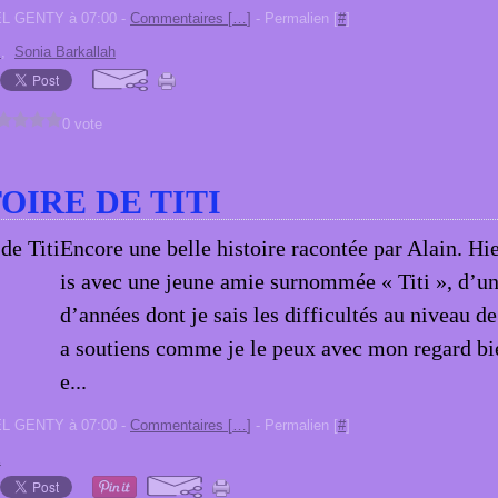
EL GENTY à 07:00 -
Commentaires [
…
]
- Permalien [
#
]
E
,
Sonia Barkallah
0 vote
TOIRE DE TITI
Encore une belle histoire racontée par Alain. Hier
is avec une jeune amie surnommée « Titi », d’un
d’années dont je sais les difficultés au niveau de 
a soutiens comme je le peux avec mon regard bie
e...
EL GENTY à 07:00 -
Commentaires [
…
]
- Permalien [
#
]
E