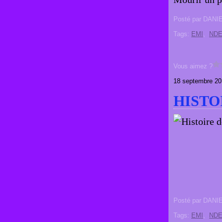
Posté par DANI
Tags:
EMI
,
ND
Vous aimez ?
18 septembre 20
HISTO
Posté par DANI
Tags:
EMI
,
ND