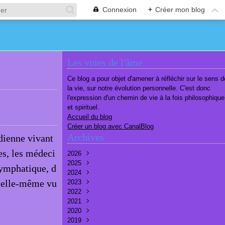
Connexion
+
Créer mon blog
Les voies de l'âme
Ce blog a pour objet d'amener à réfléchir sur le sens d
la vie, sur notre évolution personnelle. C'est donc
l'expression d'un chemin de vie à la fois philosophique
et spirituel.
Accueil du blog
Créer un blog avec CanalBlog
Archives
dienne vivant
es, les médeci
2026
2025
Août
(1)
lymphatique, d
2024
Juillet
Décembre
(6)
(7)
 elle-même vu
2023
Juin
Novembre
Décembre
(7)
(6)
(10)
2022
Mai
Octobre
Novembre
Décembre
(7)
(7)
(9)
(9)
2021
Avril
Septembre
Octobre
Novembre
Décembre
(6)
(8)
(9)
(3)
(7)
2020
Mars
Août
Septembre
Octobre
Septembre
Décembre
(6)
(6)
(9)
(10)
(8)
(3)
2019
Février
Juillet
Août
Septembre
Août
Novembre
Décembre
(7)
(8)
(8)
(8)
(9)
(9)
(9)