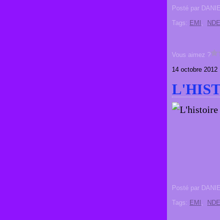
Posté par DANI
Tags:
EMI
,
ND
Vous aimez ?
14 octobre 2012
L'HIS
Posté par DANI
Tags:
EMI
,
ND