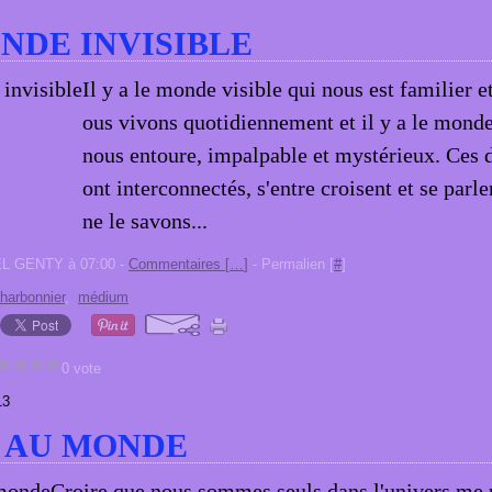
NDE INVISIBLE
Il y a le monde visible qui nous est familier e
ous vivons quotidiennement et il y a le monde
nous entoure, impalpable et mystérieux. Ces
ont interconnectés, s'entre croisent et se parl
ne le savons...
EL GENTY à 07:00 -
Commentaires [
…
]
- Permalien [
#
]
harbonnier
,
médium
0 vote
13
 AU MONDE
Croire que nous sommes seuls dans l'univers me 