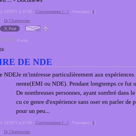
EL GENTY à 07:00 -
Commentaires [
…
]
- Permalien [
#
]
E
,
Dr Charbonnier
0 vote
16
IRE DE NDE
Je m'intéresse particulièrement aux expérience
nente(EMI ou NDE). Pendant longtemps ce fut un
De nombreuses personnes, ayant sombré dans le
cu ce genre d'expérience sans oser en parler de 
pour un peu...
EL GENTY à 07:00 -
Commentaires [
…
]
- Permalien [
#
]
E
,
Dr Charbonnier