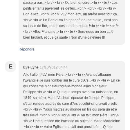
passera pas...<br /> <br /> Ou bien encore...<br /> <br /> Les
petits enfants payeront les dettes...<br /> <br /> <br /> <br />
Bon allez...<br /> <br /> PLV mon ami, on arrête avec tout ça...
<br /> <br /> Le Daniel va finir par péter une bielle , c'est pas
sa tasse de thé, toutes ces bondieuseries !<br /> <br /> <br />
<br /> Allez Francine...<br /> <br /> Sers-nous un bon café
bien brûlant, et que ça saute ! Non d'une cafetière !!!
Répondre
E
Eve Lyne
17/10/2012 04:44
Allo ! allo ! PLV, mon Père...<br /> <br /> Avant d'attaquer
l'Evangile, je suis tomber sur le curé d'Ars...<br /> <br /> En ce
qui concerne Monsieur tout-le-monde alias Monsieur
Philippe:<br /> <br /> Quelque temps avant sa naissance, en
1849, sa mère, Marie Vachod, épouse de Joseph Philippe,
s'était rendue auprès du curé d'Ars et celui-ci lui avait prédit :
<br /> <br /> "Vous mettrez au monde un fils qui sera un être
très élevé !"<br /> <br /> <br /> <br /> Au fait, mon Père...<br />
<br /> Une question me tracasse au sujet de Marie Madeleine
:<br /> <br /> Votre Eglise en a fait une prostituée... Quelle