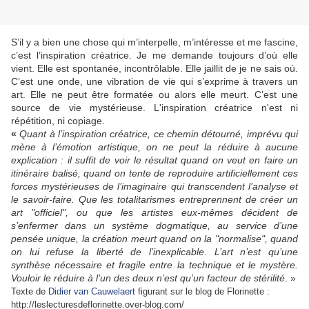
S’il y a bien une chose qui m’interpelle, m’intéresse et me fascine,
c’est l’inspiration créatrice. Je me demande toujours d’où elle
vient. Elle est spontanée, incontrôlable. Elle jaillit de je ne sais où.
C’est une onde, une vibration de vie qui s’exprime à travers un
art. Elle ne peut être formatée ou alors elle meurt. C’est une
source de vie mystérieuse. L'inspiration créatrice n'est ni
répétition, ni copiage.
«
Quant à l’inspiration créatrice
, ce chemin détourné, imprévu qui
mène à l’émotion artistique, on ne peut la réduire à aucune
explication : il suffit de voir le résultat quand on veut en faire un
itinéraire balisé, quand on tente de reproduire artificiellement ces
forces mystérieuses de l’imaginaire qui transcendent l’analyse et
le savoir-faire. Que les totalitarismes entreprennent de créer un
art "officiel", ou que les artistes eux-mêmes décident de
s’enfermer dans un système dogmatique, au service d’une
pensée unique, la création meurt quand on la "normalise", quand
on lui refuse la liberté de l’inexplicable. L’art n’est qu’une
synthèse nécessaire et fragile entre la technique et le mystère.
Vouloir le réduire à l’un des deux n’est qu’un facteur de stérilité
. »
Texte de
Didier van Cauwelaert
figurant sur le blog de Florinette :
http://leslecturesdeflorinette.over-blog.com/