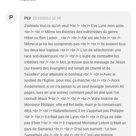
P
PLV
15/10/2012 11:46
J'admets tout ce qu'on veut !<br /> <br /> Eve Lyne mon amie.
<br /> <br /> Même les théories des extrémistes du genre
Hitler ou Ben Laden ...<br /> <br /> Aïe aïe aïe !<br /> <br />
Même si je ne les comprends pas.<br /> <br /> Ils avaient tous
les deux leur logique.<br /> <br /> L'un de sélectionner une
race soit-disant pure.<br /> <br /> L'autre de combattre les
infidèles.<br /> <br /> Moi, je trouve que le message de Jésus
(au travers des évangiles) est rempli de charité et de
"recettes" pour atteindre le bonheur.<br /> <br /> Avec le
soutien de l'Eglise, pour moi, ça marche.<br /> <br /> Alors
évidemment, si on n'a jamais lu un seul évangile (environ 40
pages, lues en une soirée) comment peut-on dire que l'on
connaît Jésus ?<br /> <br /> <br /> <br /> Votre histoire de
Monsieur Philippe, elle est fort belle, mais je la connaissais
déjà.<br /> <br /> Naturellement, il ne s'appelait pas Philippe.
<br /> <br /> Il n'était pas de Lyon.<br /> <br /> Et ça ne date
pas d'hier !<br /> <br /> Il s'appelait Monsieur Lebon (c'était un
gars de Samarie).<br /> <br /> D'où son surnom : Le bon
Samaritain.<br /> <br /> <br /> <br /> C'est une histoire