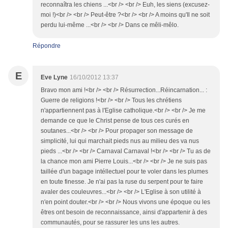
reconnaîtra les chiens ...<br /> <br /> Euh, les siens (excusez-
moi !)<br /> <br /> Peut-être ?<br /> <br /> A moins qu'Il ne soit
perdu lui-même ...<br /> <br /> Dans ce mêli-mêlo.
Répondre
E
Eve Lyne
16/10/2012 13:37
Bravo mon ami !<br /> <br /> Résurrection...Réincarnation... :
Guerre de religions !<br /> <br /> Tous les chrétiens
n'appartiennent pas à l'Eglise catholique.<br /> <br /> Je me
demande ce que le Christ pense de tous ces curés en
soutanes...<br /> <br /> Pour propager son message de
simplicité, lui qui marchait pieds nus au milieu des va nus
pieds ...<br /> <br /> Carnaval Carnaval !<br /> <br /> Tu as de
la chance mon ami Pierre Louis...<br /> <br /> Je ne suis pas
taillée d'un bagage intéllectuel pour te voler dans les plumes
en toute finesse. Je n'ai pas la ruse du serpent pour te faire
avaler des couleuvres...<br /> <br /> L'Eglise à son utilité à
n'en point douter.<br /> <br /> Nous vivons une époque ou les
êtres ont besoin de reconnaissance, ainsi d'appartenir à des
communautés, pour se rassurer les uns les autres.