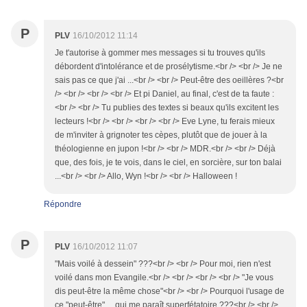
P
PLV
16/10/2012 11:14
Je t'autorise à gommer mes messages si tu trouves qu'ils
débordent d'intolérance et de prosélytisme.<br /> <br /> Je ne
sais pas ce que j'ai ...<br /> <br /> Peut-être des oeillères ?<br
/> <br /> <br /> <br /> Et pi Daniel, au final, c'est de ta faute :
<br /> <br /> Tu publies des textes si beaux qu'ils excitent les
lecteurs !<br /> <br /> <br /> <br /> Eve Lyne, tu ferais mieux
de m'inviter à grignoter tes cèpes, plutôt que de jouer à la
théologienne en jupon !<br /> <br /> MDR.<br /> <br /> Déjà
que, des fois, je te vois, dans le ciel, en sorcière, sur ton balai
...<br /> <br /> Allo, Wyn !<br /> <br /> Halloween !
Répondre
P
PLV
16/10/2012 11:07
"Mais voilé à dessein" ???<br /> <br /> Pour moi, rien n'est
voilé dans mon Evangile.<br /> <br /> <br /> <br /> "Je vous
dis peut-être la même chose"<br /> <br /> Pourquoi l'usage de
ce "peut-être" ... qui me paraît superfétatoire ???<br /> <br />