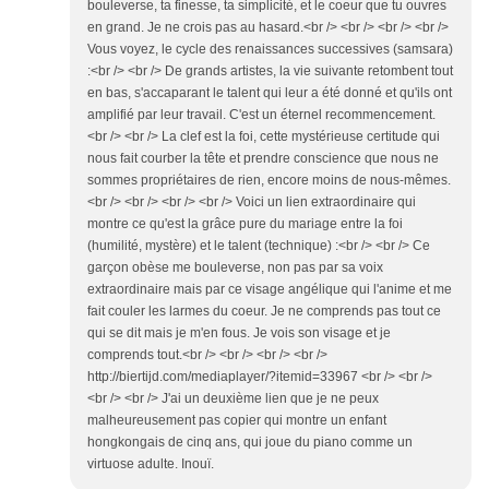
bouleverse, ta finesse, ta simplicité, et le coeur que tu ouvres
en grand. Je ne crois pas au hasard.<br /> <br /> <br /> <br />
Vous voyez, le cycle des renaissances successives (samsara)
:<br /> <br /> De grands artistes, la vie suivante retombent tout
en bas, s'accaparant le talent qui leur a été donné et qu'ils ont
amplifié par leur travail. C'est un éternel recommencement.
<br /> <br /> La clef est la foi, cette mystérieuse certitude qui
nous fait courber la tête et prendre conscience que nous ne
sommes propriétaires de rien, encore moins de nous-mêmes.
<br /> <br /> <br /> <br /> Voici un lien extraordinaire qui
montre ce qu'est la grâce pure du mariage entre la foi
(humilité, mystère) et le talent (technique) :<br /> <br /> Ce
garçon obèse me bouleverse, non pas par sa voix
extraordinaire mais par ce visage angélique qui l'anime et me
fait couler les larmes du coeur. Je ne comprends pas tout ce
qui se dit mais je m'en fous. Je vois son visage et je
comprends tout.<br /> <br /> <br /> <br />
http://biertijd.com/mediaplayer/?itemid=33967 <br /> <br />
<br /> <br /> J'ai un deuxième lien que je ne peux
malheureusement pas copier qui montre un enfant
hongkongais de cinq ans, qui joue du piano comme un
virtuose adulte. Inouï.