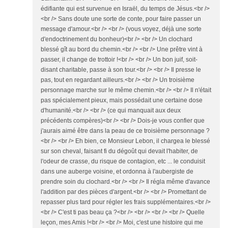
édifiante qui est survenue en Israël, du temps de Jésus.<br />
<br /> Sans doute une sorte de conte, pour faire passer un
message d'amour.<br /> <br /> (vous voyez, déjà une sorte
d'endoctrinement du bonheur)<br /> <br /> Un clochard
blessé gît au bord du chemin.<br /> <br /> Une prêtre vint à
passer, il change de trottoir !<br /> <br /> Un bon juif, soit-
disant charitable, passe à son tour.<br /> <br /> Il presse le
pas, tout en regardant ailleurs.<br /> <br /> Un troisième
personnage marche sur le même chemin.<br /> <br /> Il n'était
pas spécialement pieux, mais possédait une certaine dose
d'humanité.<br /> <br /> (ce qui manquait aux deux
précédents compères)<br /> <br /> Dois-je vous confier que
j'aurais aimé être dans la peau de ce troisième personnage ?
<br /> <br /> Eh bien, ce Monsieur Lebon, il chargea le blessé
sur son cheval, faisant fi du dégoût qui devait l'habiter, de
l'odeur de crasse, du risque de contagion, etc ... le conduisit
dans une auberge voisine, et ordonna à l'aubergiste de
prendre soin du clochard.<br /> <br /> Il régla même d'avance
l'addition par des pièces d'argent.<br /> <br /> Promettant de
repasser plus tard pour régler les frais supplémentaires.<br />
<br /> C'est ti pas beau ça ?<br /> <br /> <br /> <br /> Quelle
leçon, mes Amis !<br /> <br /> Moi, c'est une histoire qui me