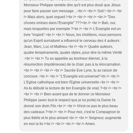
Monsieur Philippe semble dire qu'il est plus doué que Jésus
pour faire passer son message ...<br /> <br /> Soit ! <br /> <br
/> Mais alors, quel orgueil !<br /> <br /> <br /> <br /> "Des
choses omises dans l'Evangile" ???<br /> <br /> Bah, oui,
mais lesquelles par exemple ?<br /> <br /> L'Evangile est un
livre "inspiré".<br /> <br /> Nous, les chrétiens, nous pensons
qu'un Esprit surnaturel a influencé le cerveau des 4 auteurs :
Jean, Marc, Luc et Mathieu.<br /> <br /> Quatre auteurs,
quatre tempéraments, quatre styles, pour dire la même Vérité
:<br /> <br /> Tu es appelée au bonheur éternel, à la
résurrection (mystérieuse) de la chair, pas à la réincarnation.
<br /> <br /> <br /> <br /> Sacrée Eve Lyne, tu as raison de
conclure :<br /> <br /> "L'Evangile est universel"<br /> <br />
L'Eglise catholique est bien l'Eglise universelle.<br /> <br />
As-tu débuté la lecture de ton Evangile (le vrai) ?<br /> <br />
<br /> <br /> Bien avant que de te donner ce Monsieur
Philippe (avec tout le respect que je lui porte) la Dame t'a
donné son divin Fils.<br /> <br /> N'est-ce pas le plus beau
des cadeaux ?<br /> <br /> Pour moi, c'est le Compagnon le
plus fidèle et le plus aimant.<br /> <br /> Seigneur, augmente
en moi la foi !<br /> <br /> <br /> <br /> Amen.