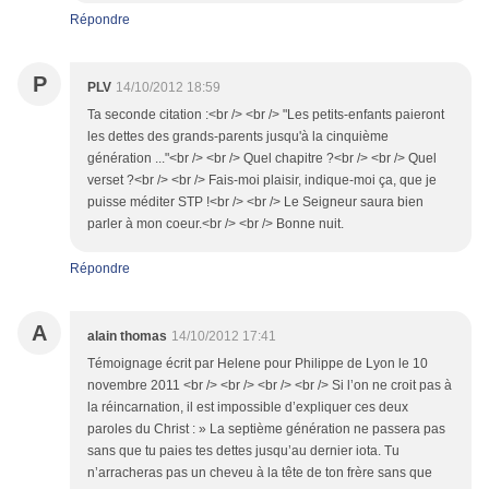
Répondre
P
PLV
14/10/2012 18:59
Ta seconde citation :<br /> <br /> "Les petits-enfants paieront
les dettes des grands-parents jusqu'à la cinquième
génération ..."<br /> <br /> Quel chapitre ?<br /> <br /> Quel
verset ?<br /> <br /> Fais-moi plaisir, indique-moi ça, que je
puisse méditer STP !<br /> <br /> Le Seigneur saura bien
parler à mon coeur.<br /> <br /> Bonne nuit.
Répondre
A
alain thomas
14/10/2012 17:41
Témoignage écrit par Helene pour Philippe de Lyon le 10
novembre 2011 <br /> <br /> <br /> <br /> Si l’on ne croit pas à
la réincarnation, il est impossible d’expliquer ces deux
paroles du Christ : » La septième génération ne passera pas
sans que tu paies tes dettes jusqu’au dernier iota. Tu
n’arracheras pas un cheveu à la tête de ton frère sans que