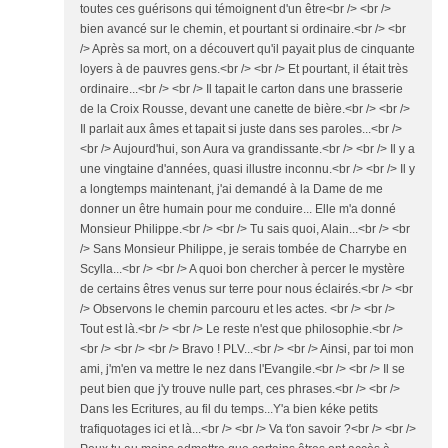
toutes ces guérisons qui témoignent d'un être<br /> <br />
bien avancé sur le chemin, et pourtant si ordinaire.<br /> <br
/> Après sa mort, on a découvert qu'il payait plus de cinquante
loyers à de pauvres gens.<br /> <br /> Et pourtant, il était très
ordinaire...<br /> <br /> Il tapait le carton dans une brasserie
de la Croix Rousse, devant une canette de bière.<br /> <br />
Il parlait aux âmes et tapait si juste dans ses paroles...<br />
<br /> Aujourd'hui, son Aura va grandissante.<br /> <br /> Il y a
une vingtaine d'années, quasi illustre inconnu.<br /> <br /> Il y
a longtemps maintenant, j'ai demandé à la Dame de me
donner un être humain pour me conduire... Elle m'a donné
Monsieur Philippe.<br /> <br /> Tu sais quoi, Alain...<br /> <br
/> Sans Monsieur Philippe, je serais tombée de Charrybe en
Scylla...<br /> <br /> A quoi bon chercher à percer le mystère
de certains êtres venus sur terre pour nous éclairés.<br /> <br
/> Observons le chemin parcouru et les actes. <br /> <br />
Tout est là.<br /> <br /> Le reste n'est que philosophie.<br />
<br /> <br /> <br /> Bravo ! PLV...<br /> <br /> Ainsi, par toi mon
ami, j'm'en va mettre le nez dans l'Evangile.<br /> <br /> Il se
peut bien que j'y trouve nulle part, ces phrases.<br /> <br />
Dans les Ecritures, au fil du temps...Y'a bien kéke petits
trafiquotages ici et là...<br /> <br /> Va t'on savoir ?<br /> <br />