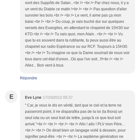
sont des Suppôts de Satan...<br /> <br /> Par chez nous, il y a
un vent du Diable ce matin !<br /> <br /> Pas question d'aller
survoler les bois.<br /> <br /> Le vent, il aime pas ça mon
balai.<br /> <br /> Du coup, je vais buché dur sur quelques
versets des Evangiles, en attendant le chapelet de 15H30 sur
KTO.<br /> <br /> Tu sais quoi, mon Alain...<br /> <br /> Vu
que tu es souvent dans ta rutillante, tu peux aussi être au
chapelet sur radio Espérance ou sur RCF. Toujours à 15H30.
<br /> <br /> Tu imagine ce que la Dame sourirait de nous voir
tous dans cet état d'union...Où que l'on soit...!!!<br /> <br />
Allez... Bon vent à tous.
Répondre
E
Eve Lyne
17/10/2012 05:37
" Car, je vous le dis en vérité, tant que le ciel et la terre ne
passeront point, il ne disparaîtra pas de la loi (la thora) un
seul iota ou un seul trait de lettre, jusqu'à ce que tout soit
arrivé."<br /> <br /> <br /> <br /> Allo ! allo ! PLV mon Père...
<br /> <br /> On dirait bien un langage voilé à dessein, pour
signifier peut-être :<br /> <br /> La septième génération ne