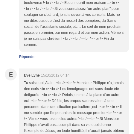
bouleverse !<br /> <br /> Et qui nourrit mon oraison ...<br />
<br /> <br /> <br /> Si vous connaissez "un autre plan" pour
soulager ce clochard, je suis ouvert à vos conseils. Mais ne
me dîtes pas que c'est du ressort des pompiers, du Samu
social, de l'assistante sociale, etc ... Le sort de mon prochain
passe, en premier, par mon regard et par mon action. Même si
je ne suis pas chrétien ! <br /> <br /> <br /> <br /> Fin du
sermon.
Répondre
E
Eve Lyne
15/10/2012 04:14
Tu sais quoi, Alain...<br /> <br /> Monsieur Philippe n'a jamais
rien écris.<br /> <br /> Les témoignages ont sans doute été
défigurés...<br /> <br /> Défois, un mot à la place d'un autre,
ect...<br /> <br /> Défois, les propos s'adressaient à une
personne, dans une situation particulière ,ect...<br /> <br /> Il
me semble que l'important est le message premier:<br /> <br
/> "Aimez vous les uns les autres."<br /> <br /> Si Monsieur
Philippe n'avait pas accompli dans sa vie quotidienne
l'exemple de Jésus, en toute humilité, il n'aurait jamais obtenu