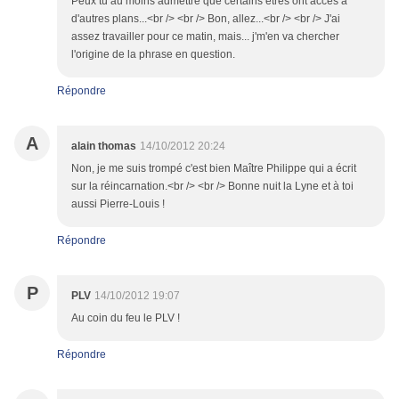
Peux tu au moins admettre que certains êtres ont accès à
d'autres plans...<br /> <br /> Bon, allez...<br /> <br /> J'ai
assez travailler pour ce matin, mais... j'm'en va chercher
l'origine de la phrase en question.
Répondre
A
alain thomas
14/10/2012 20:24
Non, je me suis trompé c'est bien Maître Philippe qui a écrit
sur la réincarnation.<br /> <br /> Bonne nuit la Lyne et à toi
aussi Pierre-Louis !
Répondre
P
PLV
14/10/2012 19:07
Au coin du feu le PLV !
Répondre