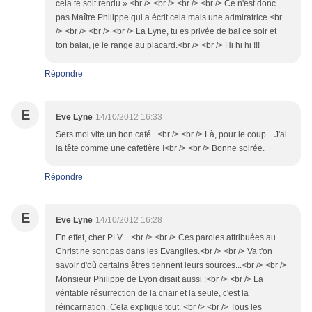
cela te soit rendu ».<br /> <br /> <br /> <br /> Ce n'est donc
pas Maître Philippe qui a écrit cela mais une admiratrice.<br
/> <br /> <br /> <br /> La Lyne, tu es privée de bal ce soir et
ton balai, je le range au placard.<br /> <br /> Hi hi hi !!!
Répondre
E
Eve Lyne
14/10/2012 16:33
Sers moi vite un bon café...<br /> <br /> Là, pour le coup... J'ai
la tête comme une cafetière !<br /> <br /> Bonne soirée.
Répondre
E
Eve Lyne
14/10/2012 16:28
En effet, cher PLV ...<br /> <br /> Ces paroles attribuées au
Christ ne sont pas dans les Evangiles.<br /> <br /> Va t'on
savoir d'où certains êtres tiennent leurs sources...<br /> <br />
Monsieur Philippe de Lyon disait aussi :<br /> <br /> La
véritable résurrection de la chair et la seule, c'est la
réincarnation. Cela explique tout. <br /> <br /> Tous les