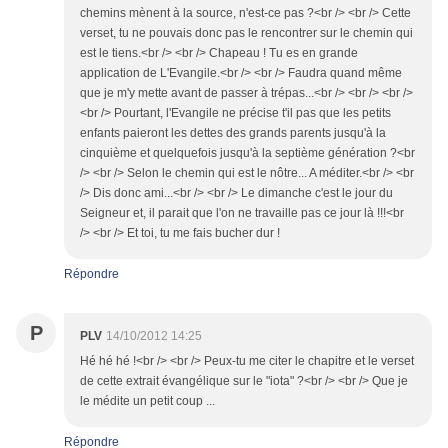
chemins mènent à la source, n'est-ce pas ?<br /> <br /> Cette
verset, tu ne pouvais donc pas le rencontrer sur le chemin qui
est le tiens.<br /> <br /> Chapeau ! Tu es en grande
application de L'Evangile.<br /> <br /> Faudra quand même
que je m'y mette avant de passer à trépas...<br /> <br /> <br />
<br /> Pourtant, l'Evangile ne précise t'il pas que les petits
enfants paieront les dettes des grands parents jusqu'à la
cinquième et quelquefois jusqu'à la septième génération ?<br
/> <br /> Selon le chemin qui est le nôtre... A méditer.<br /> <br
/> Dis donc ami...<br /> <br /> Le dimanche c'est le jour du
Seigneur et, il parait que l'on ne travaille pas ce jour là !!!<br
/> <br /> Et toi, tu me fais bucher dur !
Répondre
P
PLV
14/10/2012 14:25
Hé hé hé !<br /> <br /> Peux-tu me citer le chapitre et le verset
de cette extrait évangélique sur le "iota" ?<br /> <br /> Que je
le médite un petit coup ...
Répondre