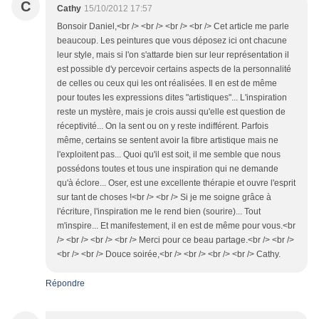
C
Cathy
15/10/2012 17:57
Bonsoir Daniel,<br /> <br /> <br /> <br /> Cet article me parle
beaucoup. Les peintures que vous déposez ici ont chacune
leur style, mais si l'on s'attarde bien sur leur représentation il
est possible d'y percevoir certains aspects de la personnalité
de celles ou ceux qui les ont réalisées. Il en est de même
pour toutes les expressions dites "artistiques"... L'inspiration
reste un mystère, mais je crois aussi qu'elle est question de
réceptivité... On la sent ou on y reste indifférent. Parfois
même, certains se sentent avoir la fibre artistique mais ne
l'exploitent pas... Quoi qu'il est soit, il me semble que nous
possédons toutes et tous une inspiration qui ne demande
qu'à éclore... Oser, est une excellente thérapie et ouvre l'esprit
sur tant de choses !<br /> <br /> Si je me soigne grâce à
l'écriture, l'inspiration me le rend bien (sourire)... Tout
m'inspire... Et manifestement, il en est de même pour vous.<br
/> <br /> <br /> <br /> Merci pour ce beau partage.<br /> <br />
<br /> <br /> Douce soirée,<br /> <br /> <br /> <br /> Cathy.
Répondre