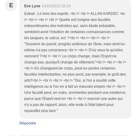
E
Eve Lyne
14/10/2012 03:24
Extrait : Le livre des esprits. <br /> <br /> ALLAN KARDEC <br
/> <br /> <br /> <br /> Quelle est l'origine des facultés
extraordinaires des individus qui, sans étude préalable,
semblent avoir l'intuition de certaines connaissances comme
les langues, le calcul, ect. ?<br /> <br /> <br /> <br />
"Souvenir du passé; progrès antérieur de l'âme, mais dont lui-
même n'a pas conscience.<br /> <br /> D'où veux-tu qu'elles
viennent ?<br /> <br /> Le corps change, mais l'Esprit ne
change pas, quoiqu'il change de vêtement."<br /> <br /> <br />
<br /> En changeant de corps, peut-on perdre certaines
facultés intellectuelles, ne plus avoir, par exemple, le goût des
arts?<br /> <br /> <br /> <br /> "Oui, si l'on a souillé cette
intelligence ou si l'on en a fait un mauvais emploi.<br /> <br />
Une faculté peut, en outre, sommeiller pendant une existence,
parce que l'Esprit veut en <br /> <br /> exercer une autre qui
n'y a pas de rapport; alors, elle reste à l'état latent pour
reparaître plus tard."
Répondre