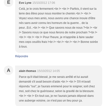
E
Eve Lyne
15/10/2012 17:06
Celà, je le crois fermement.<br /> <br /> Parfois, il vient sur la
terre des êtres pour nous montrer le chemin.<br /> <br />
Voyez vous mes amis, nous avons une chance inouie d'être
nés sans avoir connu les horreurs de la guerre... de la
peur...Ect...<br /> <br /> Que savons nous de nous ?<br /> <br
/> Savons nous ce que nous ferons de notre prochain ?<br />
<br /> <br /> <br /> Pour l'heure, je m'apprète à faire sauter
mes ceps ceuillis frais !<br /> <br /> <br /> <br /> Bonne soirée
à tous.
Répondre
A
alain thomas
15/10/2012 14:05
Parce qu'il était blessé, je me serais arrêté et lui aurait
demandé s'il avait besoin d'aide.<br /> <br /> S'il m'avait
répondu "oui", je l'aurais emmené pour le soigner, soit chez
moi, soit chez le guérisseur, selon la gravité de la blessure.
<br /> <br /> En tout cas, je ne l'aurais jamais déposé dans
une auberge voisine, ce n'est pas un lieu pour ça.