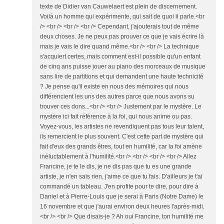
texte de Didier van Cauwelaert est plein de discernement.
Voilà un homme qui expérimente, qui sait de quoi il parle.<br
/> <br /> <br /> <br /> Cependant, j'ajouterais tout de même
deux choses. Je ne peux pas prouver ce que je vais écrire là
mais je vais le dire quand même.<br /> <br /> La technique
s'acquiert certes, mais comment est-il possible qu'un enfant
de cinq ans puisse jouer au piano des morceaux de musique
sans lire de partitions et qui demandent une haute technicité
? Je pense qu'il existe en nous des mémoires qui nous
différencient les uns des autres parce que nous avons su
trouver ces dons...<br /> <br /> Justement par le mystère. Le
mystère ici fait référence à la foi, qui nous anime ou pas.
Voyez-vous, les artistes ne revendiquent pas tous leur talent,
ils remercient le plus souvent. C'est cette part de mystère qui
fait d'eux des grands êtres, tout en humilité, car la foi amène
inéluctablement à l'humilité.<br /> <br /> <br /> <br /> Allez
Francine, je te le dis, je ne dis pas que tu es une grande
artiste, je n'en sais rien, j'aime ce que tu fais. D'ailleurs je t'ai
commandé un tableau. J'en profite pour te dire, pour dire à
Daniel et à Pierre-Louis que je serai à Paris (Notre Dame) le
16 novembre et que j'aurai environ deux heures l'après-midi.
<br /> <br /> Que disais-je ? Ah oui Francine, ton humilité me