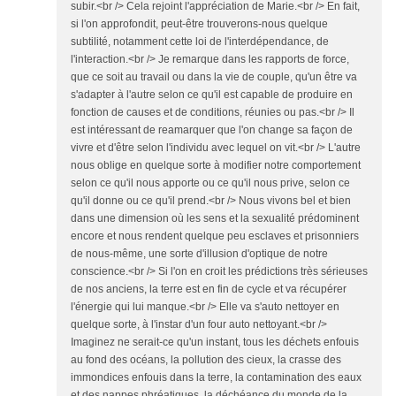
subir.<br /> Cela rejoint l'appréciation de Marie.<br /> En fait,
si l'on approfondit, peut-être trouverons-nous quelque
subtilité, notamment cette loi de l'interdépendance, de
l'interaction.<br /> Je remarque dans les rapports de force,
que ce soit au travail ou dans la vie de couple, qu'un être va
s'adapter à l'autre selon ce qu'il est capable de produire en
fonction de causes et de conditions, réunies ou pas.<br /> Il
est intéressant de reamarquer que l'on change sa façon de
vivre et d'être selon l'individu avec lequel on vit.<br /> L'autre
nous oblige en quelque sorte à modifier notre comportement
selon ce qu'il nous apporte ou ce qu'il nous prive, selon ce
qu'il donne ou ce qu'il prend.<br /> Nous vivons bel et bien
dans une dimension où les sens et la sexualité prédominent
encore et nous rendent quelque peu esclaves et prisonniers
de nous-même, une sorte d'illusion d'optique de notre
conscience.<br /> Si l'on en croit les prédictions très sérieuses
de nos anciens, la terre est en fin de cycle et va récupérer
l'énergie qui lui manque.<br /> Elle va s'auto nettoyer en
quelque sorte, à l'instar d'un four auto nettoyant.<br />
Imaginez ne serait-ce qu'un instant, tous les déchets enfouis
au fond des océans, la pollution des cieux, la crasse des
immondices enfouis dans la terre, la contamination des eaux
et des nappes phréatiques, la déchéance du monde de la