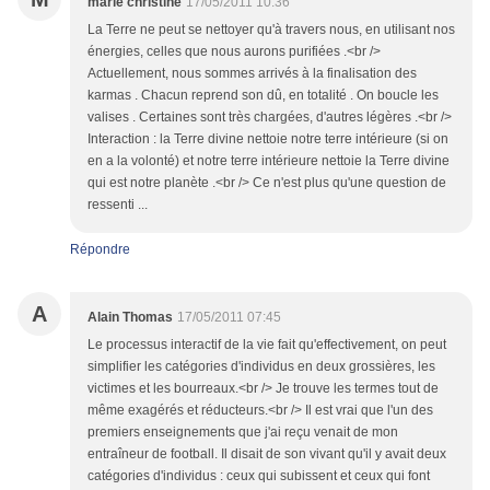
marie christine
17/05/2011 10:36
La Terre ne peut se nettoyer qu'à travers nous, en utilisant nos
énergies, celles que nous aurons purifiées .<br />
Actuellement, nous sommes arrivés à la finalisation des
karmas . Chacun reprend son dû, en totalité . On boucle les
valises . Certaines sont très chargées, d'autres légères .<br />
Interaction : la Terre divine nettoie notre terre intérieure (si on
en a la volonté) et notre terre intérieure nettoie la Terre divine
qui est notre planète .<br /> Ce n'est plus qu'une question de
ressenti ...
Répondre
A
Alain Thomas
17/05/2011 07:45
Le processus interactif de la vie fait qu'effectivement, on peut
simplifier les catégories d'individus en deux grossières, les
victimes et les bourreaux.<br /> Je trouve les termes tout de
même exagérés et réducteurs.<br /> Il est vrai que l'un des
premiers enseignements que j'ai reçu venait de mon
entraîneur de football. Il disait de son vivant qu'il y avait deux
catégories d'individus : ceux qui subissent et ceux qui font