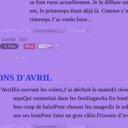
se font rares actuellement. Je le diffuse u
ent, le printemps étant déjà là. Comme c’es
rintemps J’ai voulu faire...
EL GENTY à 07:00 -
Commentaires [
…
]
- Permalien [
#
]
,
cerisiers
,
hiver
0 vote
ONS D'AVRIL
En ouvrant les volets,J’ai déchiré le matinEt révei
mpsQui somnolait dans les feuillagesAu fin fond
bon coup de balaiPour chasser les nuagesEt le sol
ans ses brasPour faire un gros câlin.Frissons d’avr
EL GENTY à 07:00 -
Commentaires [
…
]
- Permalien [
#
]