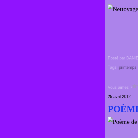
Posté par DANI
Tags:
printemps
Vous aimez ?
25 avril 2012
POÈME