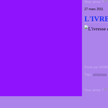
Vous aimez ?
27 mars 2011
L'IVR
Posté par DANI
Tags:
printemps
Vous aimez ?