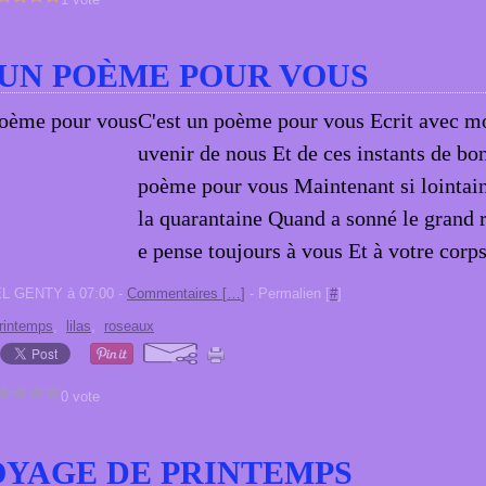
 UN POÈME POUR VOUS
C'est un poème pour vous Ecrit avec m
uvenir de nous Et de ces instants de bo
poème pour vous Maintenant si lointain
la quarantaine Quand a sonné le grand 
e pense toujours à vous Et à votre corps 
EL GENTY à 07:00 -
Commentaires [
…
]
- Permalien [
#
]
rintemps
,
lilas
,
roseaux
0 vote
YAGE DE PRINTEMPS