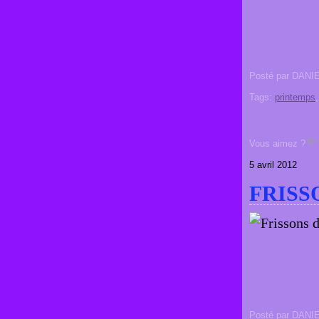
Posté par DANI
Tags:
printemps
Vous aimez ?
5 avril 2012
FRISS
Posté par DANI