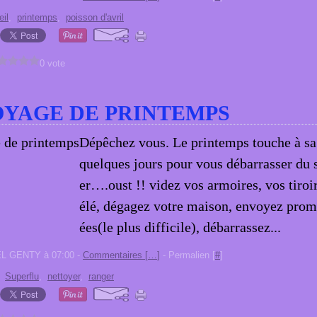
eil
,
printemps
,
poisson d'avril
0 vote
YAGE DE PRINTEMPS
Dépêchez vous. Le printemps touche à sa 
quelques jours pour vous débarrasser du s
er….oust !! videz vos armoires, vos tiroir
élé, dégagez votre maison, envoyez prom
ées(le plus difficile), débarrassez...
EL GENTY à 07:00 -
Commentaires [
…
]
- Permalien [
#
]
,
Superflu
,
nettoyer
,
ranger