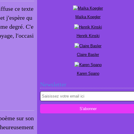
iffuse ce texte
 et j'espère qu
Maïka Koegler
ème degré. C'e
yage, l'occasi
Henrik Kinski
Claire Basler
Karen Spano
Newsletter
e poème sur son
lheureusement