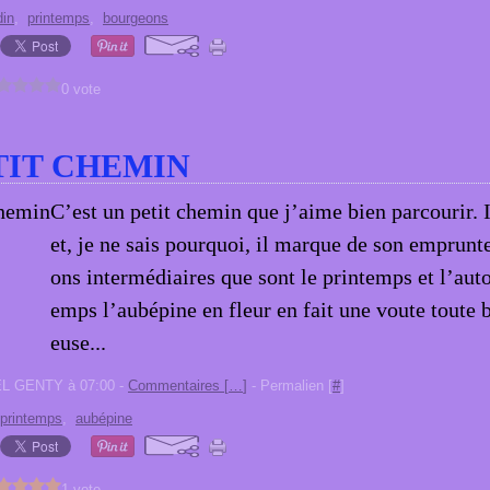
din
,
printemps
,
bourgeons
0 vote
TIT CHEMIN
C’est un petit chemin que j’aime bien parcourir. I
et, je ne sais pourquoi, il marque de son emprunt
ons intermédiaires que sont le printemps et l’aut
emps l’aubépine en fleur en fait une voute toute 
euse...
EL GENTY à 07:00 -
Commentaires [
…
]
- Permalien [
#
]
printemps
,
aubépine
1 vote