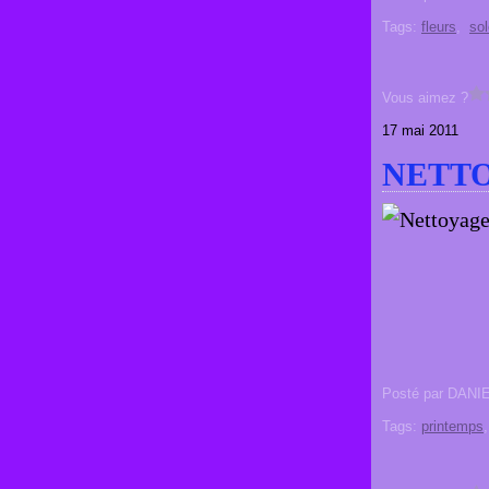
Tags:
fleurs
,
sol
Vous aimez ?
17 mai 2011
NETTO
Posté par DANI
Tags:
printemps