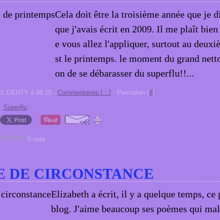
Cela doit être la troisième année que je d
que j'avais écrit en 2009. Il me plaît bien
e vous allez l'appliquer, surtout au deuxi
st le printemps. le moment du grand netto
on de se débarasser du superflu!!...
EL GENTY à 08:15 -
Commentaires [
…
]
- Permalien [
#
]
,
Superflu
0 vote
 DE CIRCONSTANCE
Elizabeth a écrit, il y a quelque temps, c
blog. J'aime beaucoup ses poèmes qui ma