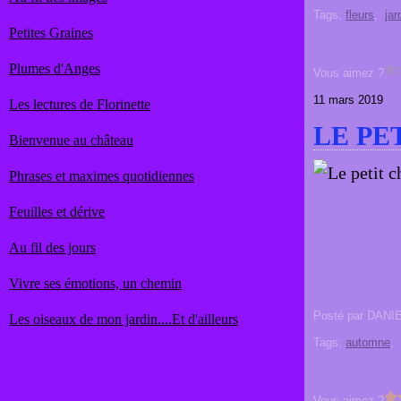
Tags:
fleurs
,
jar
Petites Graines
Plumes d'Anges
Vous aimez ?
11 mars 2019
Les lectures de Florinette
LE PE
Bienvenue au château
Phrases et maximes quotidiennes
Feuilles et dérive
Au fil des jours
Vivre ses émotions, un chemin
Posté par DANI
Les oiseaux de mon jardin....Et d'ailleurs
Tags:
automne
,
Vous aimez ?