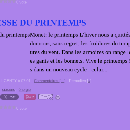
0 vote
ESSE DU PRINTEMPS
Monet: le printemps L’hiver nous a quitté
donnons, sans regret, les froidures du tem
ures du vent. Dans les armoires on range l
es gants et les bonnets. Vive le printemps
s dans un nouveau cycle : celui...
EL GENTY à 07:01 -
Commentaires [
…
]
- Permalien [
#
]
,
siasons
,
énergie
0 vote