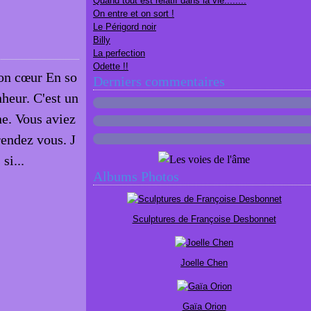
Quand tout est relatif dans la vie........
On entre et on sort !
Le Périgord noir
Billy
La perfection
Odette !!
on cœur En so
Derniers commentaires
nheur. C'est un
e. Vous aviez
rendez vous. J
si...
Albums Photos
Sculptures de Françoise Desbonnet
Joelle Chen
Gaïa Orion