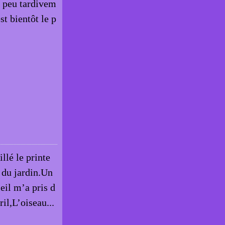
n peu tardivem
t bientôt le p
llé le printe
 du jardin.Un
eil m’a pris d
il,L’oiseau...