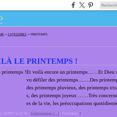
ÂME
>
CATEGORIES
>
PRINTEMPS
ILÀ LE PRINTEMPS !
Et voilà encore un printemps……Et Dieu sai
vu défiler des printemps…….Des printemps
des printemps pluvieux, des printemps tris
s, des printemps joyeux ……Très concerné 
es de la vie, les préoccupations quotidienne
EL GENTY à 07:00 -
Commentaires [
…
]
- Permalien [
#
]