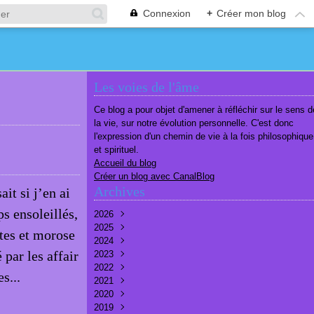
Connexion
+
Créer mon blog
Les voies de l'âme
Ce blog a pour objet d'amener à réfléchir sur le sens d
la vie, sur notre évolution personnelle. C'est donc
l'expression d'un chemin de vie à la fois philosophique
et spirituel.
Accueil du blog
Créer un blog avec CanalBlog
Archives
t si j’en ai
 ensoleillés,
2026
2025
Août
(1)
tes et morose
2024
Juillet
Décembre
(6)
(7)
par les affair
2023
Juin
Novembre
Décembre
(7)
(6)
(10)
2022
Mai
Octobre
Novembre
Décembre
(7)
(7)
(9)
(9)
s...
2021
Avril
Septembre
Octobre
Novembre
Décembre
(6)
(8)
(9)
(3)
(7)
2020
Mars
Août
Septembre
Octobre
Septembre
Décembre
(6)
(6)
(9)
(10)
(8)
(3)
2019
Février
Juillet
Août
Septembre
Août
Novembre
Décembre
(7)
(8)
(8)
(8)
(9)
(9)
(9)