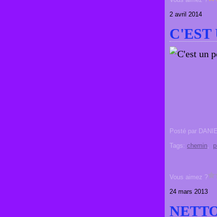
2 avril 2014
C'EST
Posté par DANI
Tags:
chemin
,
p
Vous aimez ?
24 mars 2013
NETTO