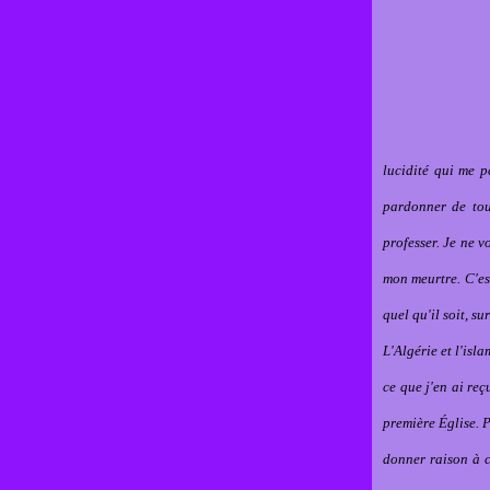
lucidité qui me p
pardonner de tout
professer. Je ne v
mon meurtre. C'es
quel qu'il soit, sur
L'Algérie et l'isl
ce que j'en ai re
première Église. 
donner raison à c