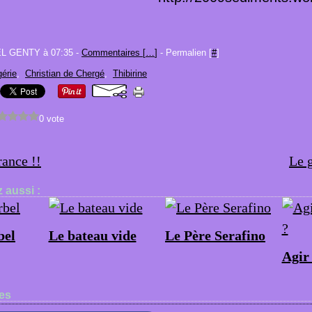
EL GENTY à 07:35 -
Commentaires [
…
]
- Permalien [
#
]
gérie
,
Christian de Chergé
,
Thibirine
0 vote
rance !!
Le 
 aussi :
bel
Le bateau vide
Le Père Serafino
Agir
es