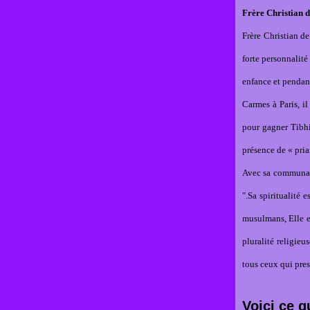
Frère Christian 
Frère Christian d
forte personnalité
enfance et pendant
Carmes à Paris, i
pour gagner Tibhir
présence de « pria
Avec sa communauté
".Sa spiritualité 
musulmans, Elle es
pluralité religieu
tous ceux qui pres
Voici ce q