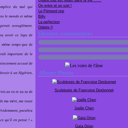
Quand tout est relatif dans la vie........
On entre et on sort !
omplice du mal qui
Le Périgord noir
ans le monde et même
Billy
La perfection
perait aveuglément.
Odette !!
Derniers commentaires
nu avoir ce laps de
 en même temps que de
raît important de le
istinctement accusé de
Albums Photos
devoir à un Algérien,
Sculptures de Françoise Desbonnet
rois au vu et au su de
 de ma mère, ma toute
Joelle Chen
 évidemment, paraîtra
ce qu'il en pense ! »
Gaïa Orion