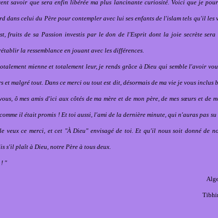
ent savoir que sera enfin libérée ma plus lancinante curiosité. Voici que je pourra
 dans celui du Père pour contempler avec lui ses enfants de l'islam tels qu'il les v
st, fruits de sa Passion investis par le don de l'Esprit dont la joie secrète sera 
établir la ressemblance en jouant avec les différences.
totalement mienne et totalement leur, je rends grâce à Dieu qui semble l'avoir vou
ers et malgré tout. Dans ce merci ou tout est dit, désormais de ma vie je vous inclus b
 vous, ô mes amis d'ici aux côtés de ma mère et de mon père, de mes sœurs et de mes
omme il était promis ! Et toi aussi, l'ami de la dernière minute, qui n'auras pas su 
 le veux ce merci, et cet "À Dieu" envisagé de toi. Et qu'il nous soit donné de n
s s'il plaît à Dieu, notre Père à tous deux.
! "
Alge
Tibhi