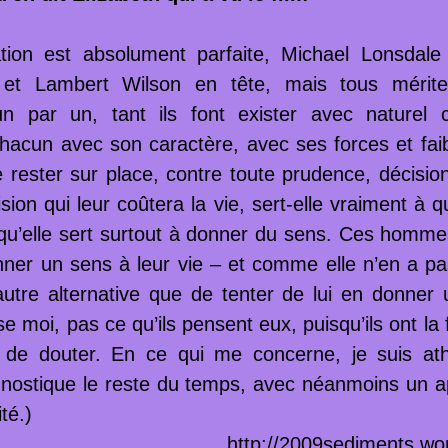
tation est absolument parfaite, Michael Lonsdal
) et Lambert Wilson en tête, mais tous mériter
 par un, tant ils font exister avec naturel
chacun avec son caractère, avec ses forces et fai
e rester sur place, contre toute prudence, décisi
sion qui leur coûtera la vie, sert-elle vraiment à 
 qu’elle sert surtout à donner du sens. Ces homm
nner un sens à leur vie – et comme elle n’en a pas
autre alternative que de tenter de lui en donner 
e moi, pas ce qu’ils pensent eux, puisqu’ils ont la 
e de douter. En ce qui me concerne, je suis ath
gnostique le reste du temps, avec néanmoins un ap
ité.)
http://2009sediments.wo