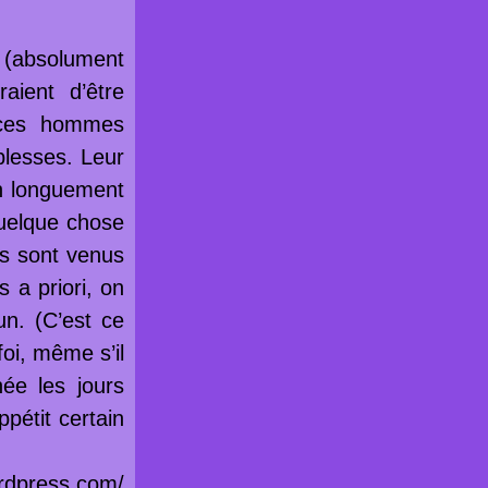
e (absolument
aient d’être
 ces hommes
blesses. Leur
on longuement
quelque chose
es sont venus
 a priori, on
un. (C’est ce
foi, même s’il
ée les jours
pétit certain
rdpress.com/