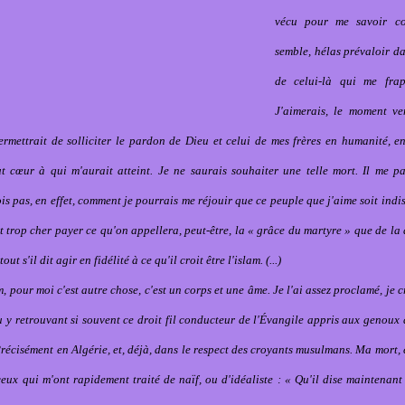
vécu pour me savoir c
semble, hélas prévaloir d
de celui-là qui me frap
J'aimerais, le moment ve
ermettrait de solliciter le pardon de Dieu et celui de mes frères en humanité,
 cœur à qui m'aurait atteint. Je ne saurais souhaiter une telle mort. Il me pa
ois pas, en effet, comment je pourrais me réjouir que ce peuple que j'aime soit ind
t trop cher payer ce qu'on appellera, peut-être, la « grâce du martyre » que de la 
tout s'il dit agir en fidélité à ce qu'il croit être l'islam. (...)
am, pour moi c'est autre chose, c'est un corps et une âme. Je l'ai assez proclamé, je c
çu y retrouvant si souvent ce droit fil conducteur de l'Évangile appris aux genoux
Précisément en Algérie, et, déjà, dans le respect des croyants musulmans. Ma mort,
eux qui m'ont rapidement traité de naïf, ou d'idéaliste : « Qu'il dise maintenant 