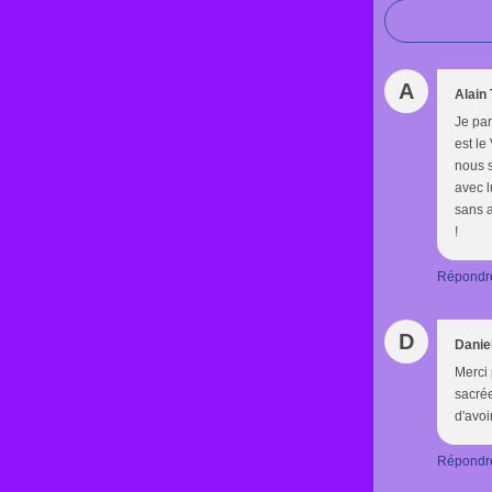
A
Alain
Je par
est le
nous s
avec l
sans 
!
Répondr
D
Danie
Merci 
sacrée
d'avoi
Répondr