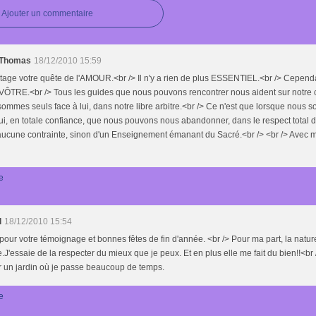
Ajouter un commentaire
 Thomas
18/12/2010 15:59
tage votre quête de l'AMOUR.<br /> Il n'y a rien de plus ESSENTIEL.<br /> Cepend
 VÔTRE.<br /> Tous les guides que nous pouvons rencontrer nous aident sur notre
ommes seuls face à lui, dans notre libre arbitre.<br /> Ce n'est que lorsque nou
ui, en totale confiance, que nous pouvons nous abandonner, dans le respect total de 
aucune contrainte, sinon d'un Enseignement émanant du Sacré.<br /> <br /> Avec 
e
l
18/12/2010 15:54
pour votre témoignage et bonnes fêtes de fin d'année. <br /> Pour ma part, la natur
.J'essaie de la respecter du mieux que je peux. Et en plus elle me fait du bien!!<br 
r un jardin où je passe beaucoup de temps.
e