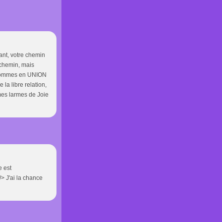
ant, votre chemin
 chemin, mais
s sommes en UNION
la libre relation,
mes larmes de Joie
e est
/> J'ai la chance