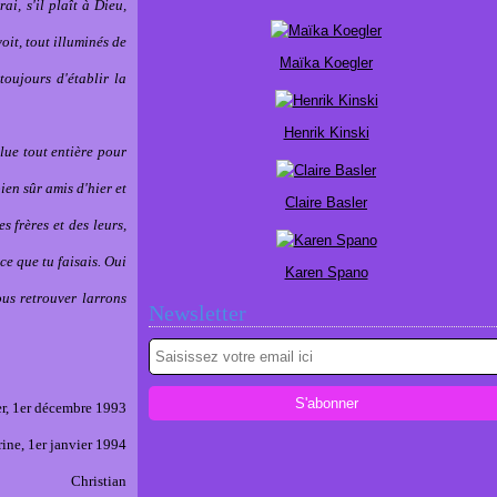
i, s'il plaît à Dieu,
oit, tout illuminés de
Maïka Koegler
toujours d'établir la
Henrik Kinski
lue tout entière pour
ien sûr amis d'hier et
Claire Basler
 frères et des leurs,
ce que tu faisais. Oui
Karen Spano
ous retrouver larrons
Newsletter
r, 1er décembre 1993
rine, 1er janvier 1994
Christian