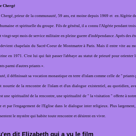
de Chergé
e Chergé, prieur de la communauté, 59 ans, est moine depuis 1969 et
en Algérie d
 humaine et spirituelle du groupe. Fils de général, il a connu l'Algérie pendant tro
 vingt-sept mois de service militaire en pleine guerre d'indépendance. Après des é
l devient chapelain du Sacré-Coeur de Montmartre à Paris. Mais il entre vite au m
ine en 1971. C'est lui qui fait passer l'abbaye au statut de prieuré pour orienter
nts parmi d'autres priants ».
, il définissait sa vocation monastique en terre d'islam comme celle de " priants 
est nourrie de la rencontre de l'islam et d'un dialogue existentiel, au quotidien, av
t une spiritualité de la rencontre, une spiritualité de " la visitation " offerte à not
se et par l'engagement de l'Eglise dans le dialogue inter religieux. Plus largement,
sentent le mystère qui habite toute rencontre et désirent en vivre.
u'en dit Elizabeth qui a vu le film