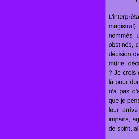
L’interpré
magistral
nommés un
obstinés, 
décision d
mûrie, déci
? Je crois
là pour do
n’a pas d’
que je pens
leur arriv
impairs, a
de spiritual