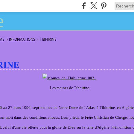
ÂME
>
INFORMATIONS
>
TIBHIRINE
RINE
Les moines de Tibhirine
6 au 27 mars 1996, sept moines de Notre-Dame de l'Atlas, à Tibhirine, en Algérie
ur mort dans des conditions atroces. Leur prieur, le Frère
Christian
de Chergé, nou
l, celui d'une vie offerte pour la gloire de Dieu sur la terre d'Algérie. Prémonition d