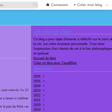
Connexion
+
Créer mon blog
Les voies de l'âme
Ce blog a pour objet d'amener à réfléchir sur le sens d
la vie, sur notre évolution personnelle. C'est donc
l'expression d'un chemin de vie à la fois philosophique
et spirituel.
Accueil du blog
Créer un blog avec CanalBlog
Archives
2026
2025
Août
(1)
2024
Juillet
Décembre
(6)
(7)
, sont enlevés. Le 23
2023
Juin
Novembre
Décembre
(7)
(6)
(10)
2022
Mai
Octobre
Novembre
Décembre
(7)
(7)
(9)
(9)
s a laissé ce sublime
2021
Avril
Septembre
Octobre
Novembre
Décembre
(6)
(8)
(9)
(3)
(7)
2020
Mars
Août
Septembre
Octobre
Septembre
Décembre
(6)
(6)
(9)
(10)
(8)
(3)
e la part du Frère car
2019
Février
Juillet
Août
Septembre
Août
Novembre
Décembre
(7)
(8)
(8)
(8)
(9)
(9)
(9)