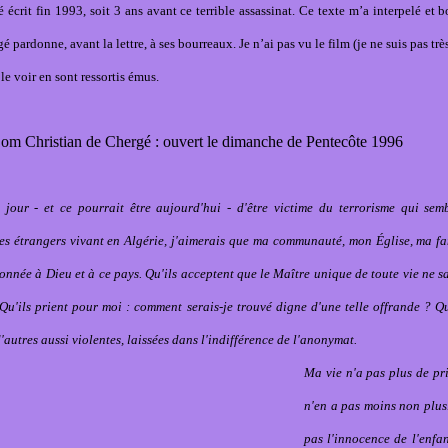
é écrit fin 1993, soit 3 ans avant ce terrible assassinat. Ce texte m’a interpelé et b
 pardonne, avant la lettre, à ses bourreaux. Je n’ai pas vu le film (je ne suis pas tr
le voir en sont ressortis émus.
 Dom
Christian
de Chergé : ouvert le dimanche de Pentecôte 1996
n jour - et ce pourrait être aujourd'hui - d'être victime du terrorisme qui se
es étrangers vivant en Algérie, j'aimerais que ma communauté, mon Église, ma fa
onnée à Dieu et à ce pays. Qu'ils acceptent que le Maître unique de toute vie ne s
 Qu'ils prient pour moi : comment serais-je trouvé digne d'une telle offrande ? Qu
d'autres aussi violentes, laissées dans l'indifférence de l'anonymat.
Ma vie n'a pas plus de pri
n'en a pas moins non plus.
pas l'innocence de l'enfan