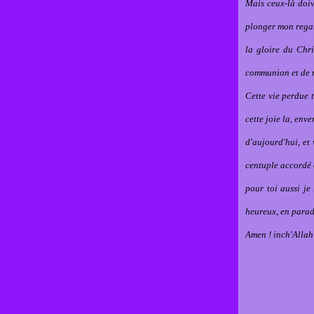
Mais ceux-là doiv
plonger mon regard
la gloire du Chri
communion et de r
Cette vie perdue 
cette joie la, env
d'aujourd'hui, et
centuple accordé c
pour toi aussi je
heureux, en paradi
Amen ! inch'Allah 