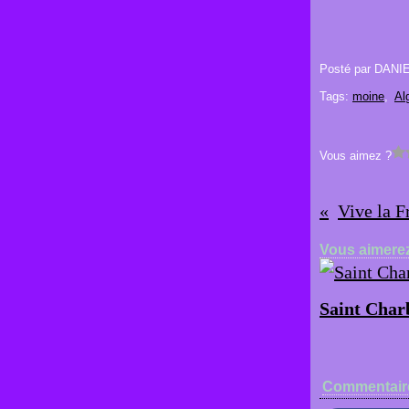
Posté par DANI
Tags:
moine
,
Al
Vous aimez ?
Vive la F
Vous aimerez
Saint Char
Commentair