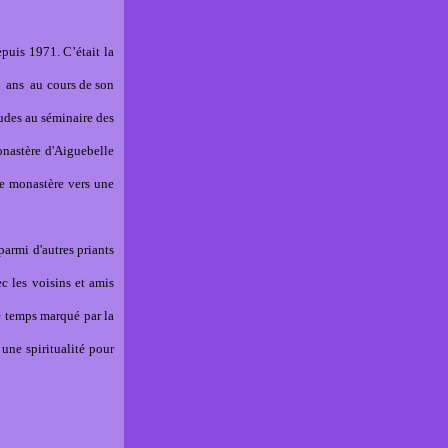
epuis 1971. C’était la
is ans au cours de son
tudes au séminaire des
onastère d'Aiguebelle
 le monastère vers une
parmi d'autres priants
ec les voisins et amis
re temps marqué par la
 une spiritualité pour