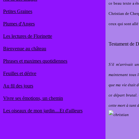
ce beau texte a ét
Petites Graines
Christian de Chergé
Plumes d'Anges
ceux qui sont allé 
Les lectures de Florinette
Testament de
Bienvenue au château
Phrases et maximes quotidiennes
S'il m'arrivait u
Feuilles et dérive
maintenant tous l
que ma vie était d
Au fil des jours
ce départ brutal.
Vivre ses émotions, un chemin
cette mort à tant 
Les oiseaux de mon jardin....Et d'ailleurs