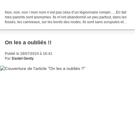
Non, non, non ! mon nom n’est pas celui d’un légionnaire romain…..En fait
mes parents sont anonymes. Ils m’ont abandonné un peu partout, dans les
fossés, les caniveaux, sur les bords des routes. Ils sont sans scrupules et
irresponsables. Pourtant je leur...
On les a oubliés !!
Publié le 28/07/2024 à 16:41
Par
Daniel Genty