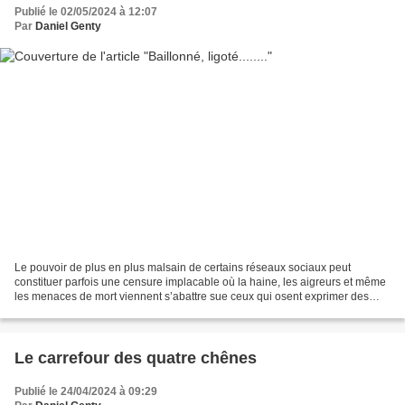
Publié le 02/05/2024 à 12:07
Par
Daniel Genty
Le pouvoir de plus en plus malsain de certains réseaux sociaux peut
constituer parfois une censure implacable où la haine, les aigreurs et même
les menaces de mort viennent s’abattre sue ceux qui osent exprimer des
pensées ou des idées politiques, artistiques...
Le carrefour des quatre chênes
Publié le 24/04/2024 à 09:29