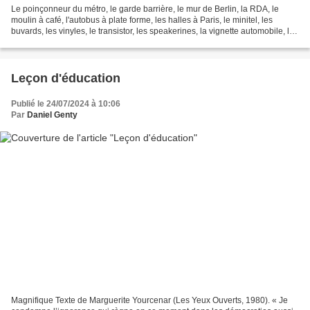
Le poinçonneur du métro, le garde barrière, le mur de Berlin, la RDA, le
moulin à café, l'autobus à plate forme, les halles à Paris, le minitel, les
buvards, les vinyles, le transistor, les speakerines, la vignette automobile, le
quinquina, la mère Denis,...
Leçon d'éducation
Publié le 24/07/2024 à 10:06
Par
Daniel Genty
Magnifique Texte de Marguerite Yourcenar (Les Yeux Ouverts, 1980). « Je