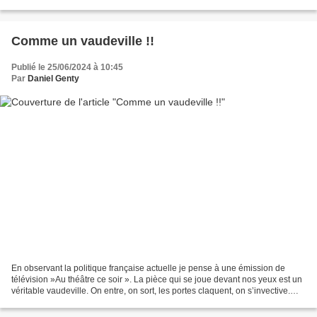
macronistes ? Ils m’ont déçu....
Comme un vaudeville !!
Publié le 25/06/2024 à 10:45
Par
Daniel Genty
En observant la politique française actuelle je pense à une émission de
télévision »Au théâtre ce soir ». La pièce qui se joue devant nos yeux est un
véritable vaudeville. On entre, on sort, les portes claquent, on s’invective.
Conflits, compromissions,...