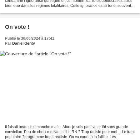
condamne l’ignorance qui règne en ce moment dans les démocraties aussi
bien que dans les régimes totalitaires. Cette ignorance est si forte, souvent si
totale, qu’on la dirait voulue...
On vote !
Publié le 30/06/2024 à 17:41
Par
Daniel Genty
Il faisait beau ce dimanche matin. Alors je suis parti voter tôt sans grande
conviction. Peu de choix motivants !!Le RN ? Trop raciste pour moi….Le front
populaire ?programme trop irréaliste. On va courir à la faillite. Les