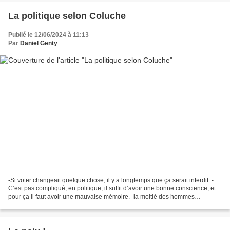
La politique selon Coluche
Publié le 12/06/2024 à 11:13
Par
Daniel Genty
-Si voter changeait quelque chose, il y a longtemps que ça serait interdit. -
C’est pas compliqué, en politique, il suffit d’avoir une bonne conscience, et
pour ça il faut avoir une mauvaise mémoire. -la moitié des hommes
politiques sont bons à rien,...