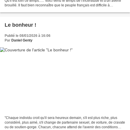
Qu'il est loin ce temps...... Voici venu le temps de l'incertitude et d'un avenir
brouillé. Il faut bien reconnaître que le peuple français est difficile à
gouverner d'autant plus...
Le bonheur !
Publié le 08/01/2026 à 16:06
Par
Daniel Genty
"Chaque individu croit qu'il sera heureux demain, s'il est plus riche, plus
considéré, plus aimé, s'il change de partenaire sexuel, de voiture, de cravate
ou de soutien-gorge. Chacun, chacune attend de l'avenir des conditions