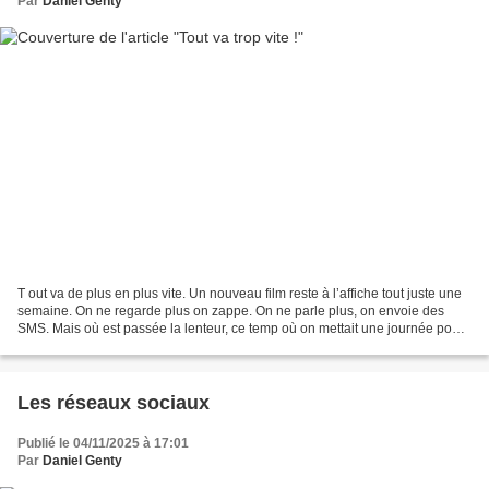
Par
Daniel Genty
T out va de plus en plus vite. Un nouveau film reste à l’affiche tout juste une
semaine. On ne regarde plus on zappe. On ne parle plus, on envoie des
SMS. Mais où est passée la lenteur, ce temp où on mettait une journée pour
faire Versailles -Paris en...
Les réseaux sociaux
Publié le 04/11/2025 à 17:01
Par
Daniel Genty