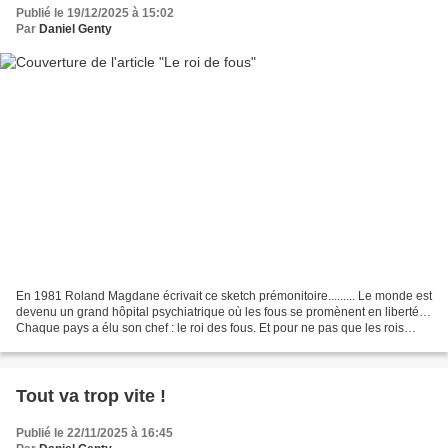
Publié le 19/12/2025 à 15:02
Par
Daniel Genty
En 1981 Roland Magdane écrivait ce sketch prémonitoire......... Le monde est
devenu un grand hôpital psychiatrique où les fous se promènent en liberté…
Chaque pays a élu son chef : le roi des fous. Et pour ne pas que les rois
s’ennuient, on leur a donné...
Tout va trop vite !
Publié le 22/11/2025 à 16:45