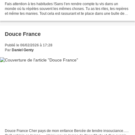
Fais attention à tes habitudes !Sans t’en rendre compte tu vis dans un
monde où tu répètes souvent les mêmes choses. Tu as tes rites, tes repères
et même tes manies. Tout cela est rassurant et te place dans une bulle de
protection. Ainsi va ta vie sans...
Douce France
Publié le 06/02/2026 à 17:28
Par
Daniel Genty
Douce France Cher pays de mon enfance Bercée de tendre insouciance......