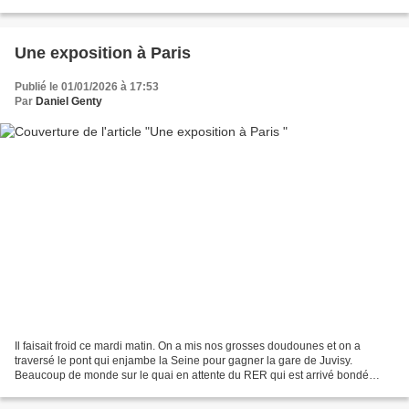
meilleures, qui lui permettront,...
Une exposition à Paris
Publié le 01/01/2026 à 17:53
Par
Daniel Genty
Il faisait froid ce mardi matin. On a mis nos grosses doudounes et on a
traversé le pont qui enjambe la Seine pour gagner la gare de Juvisy.
Beaucoup de monde sur le quai en attente du RER qui est arrivé bondé
comme d’habitude. Je me suis retrouvé collé...