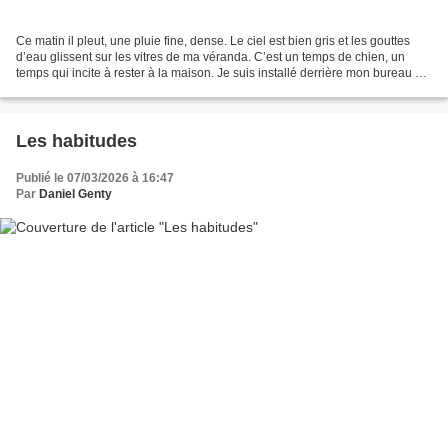
Ce matin il pleut, une pluie fine, dense. Le ciel est bien gris et les gouttes
d’eau glissent sur les vitres de ma véranda. C’est un temps de chien, un
temps qui incite à rester à la maison. Je suis installé derrière mon bureau et
je regarde mon jardin....
Les habitudes
Publié le 07/03/2026 à 16:47
Par
Daniel Genty