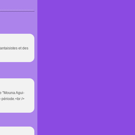
antaisistes et des
gue "Mouna Agui-
 période.<br />