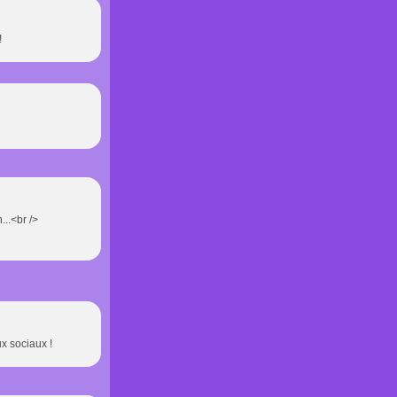
!
...<br />
ux sociaux !