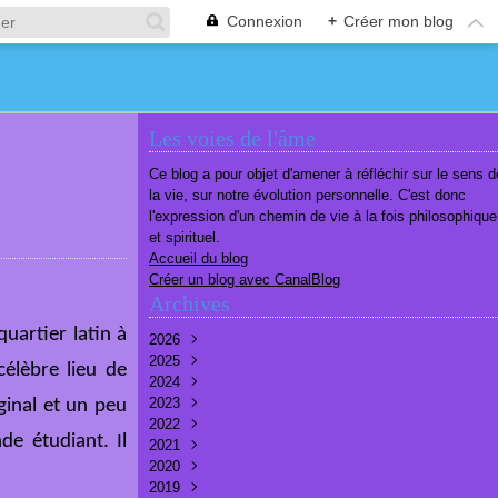
Connexion
+
Créer mon blog
Les voies de l'âme
Ce blog a pour objet d'amener à réfléchir sur le sens d
la vie, sur notre évolution personnelle. C'est donc
l'expression d'un chemin de vie à la fois philosophique
et spirituel.
Accueil du blog
Créer un blog avec CanalBlog
Archives
quartier latin à
2026
2025
Août
(1)
célèbre lieu de
2024
Juillet
Décembre
(6)
(7)
2023
Juin
Novembre
Décembre
(7)
(6)
(10)
ginal et un peu
2022
Mai
Octobre
Novembre
Décembre
(7)
(7)
(9)
(9)
e étudiant. Il
2021
Avril
Septembre
Octobre
Novembre
Décembre
(6)
(8)
(9)
(3)
(7)
2020
Mars
Août
Septembre
Octobre
Septembre
Décembre
(6)
(6)
(9)
(10)
(8)
(3)
2019
Février
Juillet
Août
Septembre
Août
Novembre
Décembre
(7)
(8)
(8)
(8)
(9)
(9)
(9)