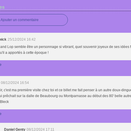
es
Ajouter un commentaire
wick
25/12/2024 16:42
and Lop semble être un personnage si vibrant, quel souvenir joyeux de ses idées f
qu'il a apportés à cette époque !
e
08/12/2024 16:54
r, c'est ma première visite chez toi et ce billet me fait penser à un autre doux-din
ui prêchait sur la dalle de Beaubourg ou Montparnasse au début des 80' belle autre
 Bleck
e
Daniel Genty
08/12/2024 17:11