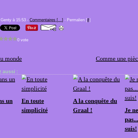
 Genty à 15:53 -
Commentaires [
…
]
- Permalien [
#
]
0 vote
du monde
Comme une pièce
 aussi :
s un
En toute
A la conquête du
simplicité
Graal !
Je n
pas..
suis!