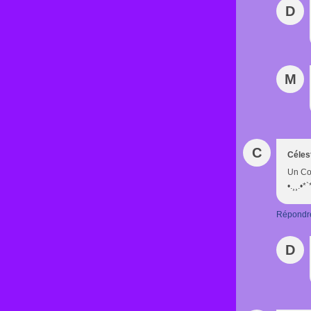
D
M
C
Céles
Un Col
•.¸¸.•*
Répondr
D