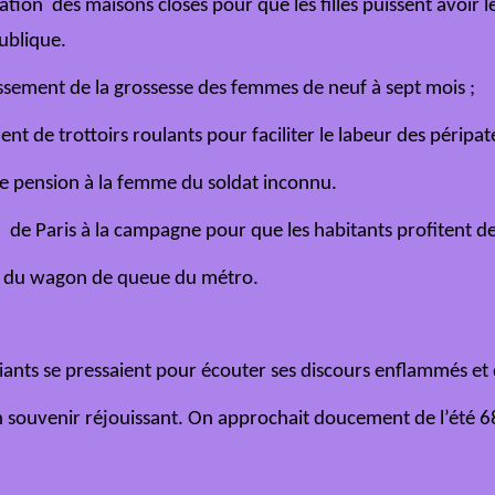
sation des maisons closes pour que les filles puissent avoir 
ublique.
issement de la grossesse des femmes de neuf à sept mois ;
t de trottoirs roulants pour faciliter le labeur des péripat
une pension à la femme du soldat inconnu.
on de Paris à la campagne pour que les habitants profitent de 
n du wagon de queue du métro.
iants se pressaient pour écouter ses discours enflammés et 
n souvenir réjouissant. On approchait doucement de l’été 68.