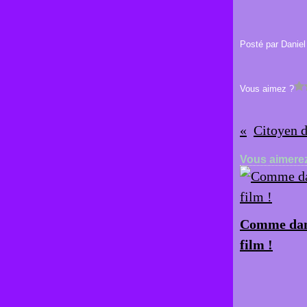
Posté par Daniel
Vous aimez ?
Citoyen 
Vous aimerez
Comme dan
film !