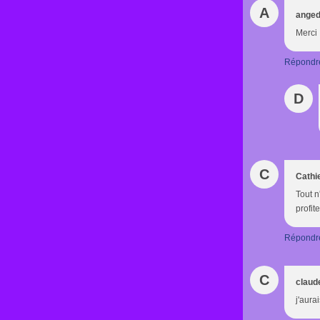
A
anged
Merci 
Répondr
D
C
Cathi
Tout n
profit
Répondr
C
claude
j'aura