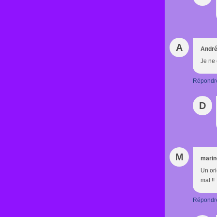
A
Andr
Je ne 
Répondr
D
M
marin
Un ori
mal !!
Répondr