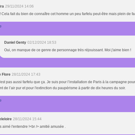
ra
29/11/2024 14:06
! Cela fait du bien de connaître cet homme un peu farfelu peut-être mais plein de fa
e
Daniel Genty
02/12/2024 18:53
Oui, on manque de ce genre de personnage très réjouissant. Moi j'aime bien !
e Flore
28/11/2024 17:43
'est pas aussi farfelu que ça. Je suis pour l’installation de Paris à la campagne pou
ent de l’air pur et pour l'extinction du paupérisme à partir de dix heures du soir.
e
leloire
28/11/2024 15:44
is aimé l'entendre !<br /> amitié amusée .