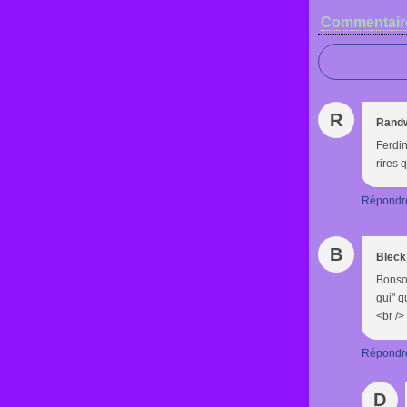
Commentair
R
Rand
Ferdin
rires 
Répondr
B
Bleck
Bonsoi
gui" q
<br />
Répondr
D