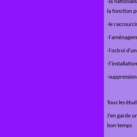
-la nationali
la fonction p
-le raccourc
-l'aménagemen
-l'octroi d'
-l’installati
-suppressio
Tous les étud
J’en garde u
bon temps