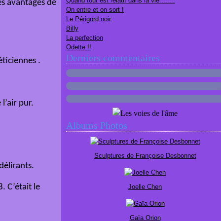
Quand tout est relatif dans la vie........
les avantages de
On entre et on sort !
Le Périgord noir
Billy
La perfection
Odette !!
Derniers commentaires
éticiennes .
l’air pur.
Albums Photos
Sculptures de Françoise Desbonnet
délirants.
 C’était le
Joelle Chen
Gaïa Orion