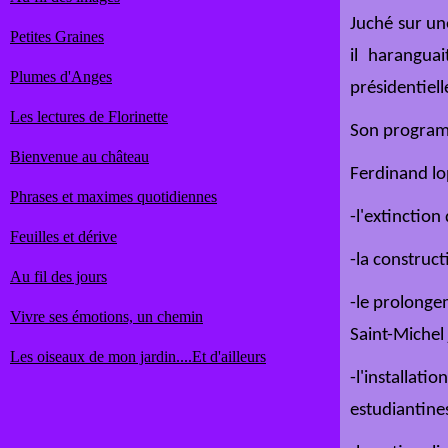
Juché sur un
Petites Graines
il haranguai
Plumes d'Anges
présidentiell
Les lectures de Florinette
Son programm
Bienvenue au château
Ferdinand lo
Phrases et maximes quotidiennes
-l'extinction
Feuilles et dérive
-la construct
Au fil des jours
-le prolonge
Vivre ses émotions, un chemin
Saint-Michel 
Les oiseaux de mon jardin....Et d'ailleurs
-l'installat
estudiantine