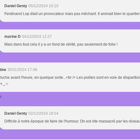
Daniel Genty
05/12/2024 16:10
Ferdinand Lop était un provocateur mais pas méchant. Il animait bien le quartier
marine D
04/12/2024 12:27
Mais dans tout cela il y a un fond de vérité, pas seulement de folie !
tine
30/11/2024 17:48
uche avant l'heure, en quelque sorte...<br /> Les poètes sont en voie de disparition
`*•.¸¸☆
e
Daniel Genty
02/12/2024 18:54
Difficile à notre époque de faire de l'humour. On est vite massacré par les résea