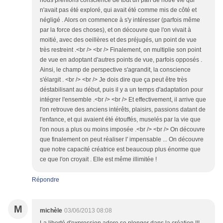
nous prenions conscience de tout un pan de notre vie qui
n'avait pas été exploré, qui avait été comme mis de côté et
négligé . Alors on commence à s'y intéresser (parfois même
par la force des choses), et on découvre que l'on vivait à
moitié, avec des oeillères et des préjugés, un point de vue
très restreint .<br /> <br /> Finalement, on multiplie son point
de vue en adoptant d'autres points de vue, parfois opposés .
Ainsi, le champ de perspective s'agrandit, la conscience
s'élargit . <br /> <br /> Je dois dire que ça peut être très
déstabilisant au début, puis il y a un temps d'adaptation pour
intégrer l'ensemble .<br /> <br /> Et effectivement, il arrive que
l'on retrouve des anciens intérêts, plaisirs, passions datant de
l'enfance, et qui avaient été étouffés, muselés par la vie que
l'on nous a plus ou moins imposée .<br /> <br /> On découvre
que finalement on peut réaliser l' impensable ... On découvre
que notre capacité créatrice est beaucoup plus énorme que
ce que l'on croyait . Elle est même illimitée !
Répondre
M
michèle
03/06/2013 08:08