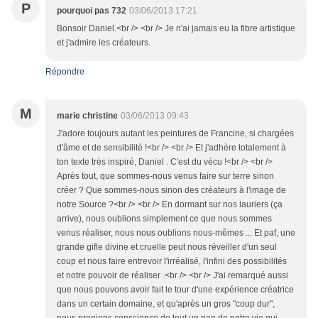
P
pourquoi pas 732
03/06/2013 17:21
Bonsoir Daniel.<br /> <br /> Je n'ai jamais eu la fibre artistique
et j'admire les créateurs.
Répondre
M
marie christine
03/06/2013 09:43
J'adore toujours autant les peintures de Francine, si chargées
d'âme et de sensibilité !<br /> <br /> Et j'adhère totalement à
ton texte très inspiré, Daniel . C'est du vécu !<br /> <br />
Après tout, que sommes-nous venus faire sur terre sinon
créer ? Que sommes-nous sinon des créateurs à l'image de
notre Source ?<br /> <br /> En dormant sur nos lauriers (ça
arrive), nous oublions simplement ce que nous sommes
venus réaliser, nous nous oublions nous-mêmes ... Et paf, une
grande gifle divine et cruelle peut nous réveiller d'un seul
coup et nous faire entrevoir l'irréalisé, l'infini des possibilités
et notre pouvoir de réaliser .<br /> <br /> J'ai remarqué aussi
que nous pouvons avoir fait le tour d'une expérience créatrice
dans un certain domaine, et qu'après un gros "coup dur",