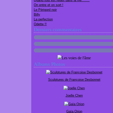
Quand tout est relatif dans la vie........
On entre et on sort !
Le Périgord noir
Billy
La perfection
Odette !!
Derniers commentaires
Albums Photos
Sculptures de Françoise Desbonnet
Joelle Chen
Gaïa Orion