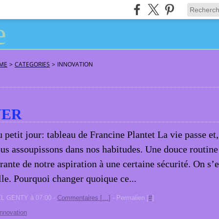
ÂME
>
CATEGORIES
>
INNOVATION
VER
 petit jour: tableau de Francine Plantet La vie passe et,
us assoupissons dans nos habitudes. Une douce routine
rante de notre aspiration à une certaine sécurité. On s’
lle. Pourquoi changer quoique ce...
EL GENTY à 07:00 -
Commentaires [
…
]
- Permalien [
#
]
innovation