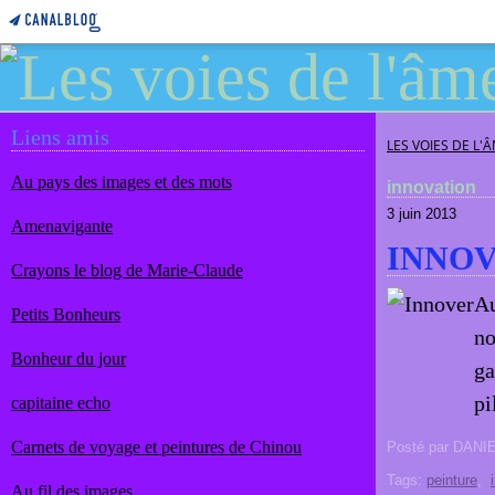
Liens amis
LES VOIES DE L'
Au pays des images et des mots
innovation
3 juin 2013
Amenavigante
INNO
Crayons le blog de Marie-Claude
Au
Petits Bonheurs
no
Bonheur du jour
ga
pi
capitaine echo
Carnets de voyage et peintures de Chinou
Posté par DANI
Tags:
peinture
,
Au fil des images