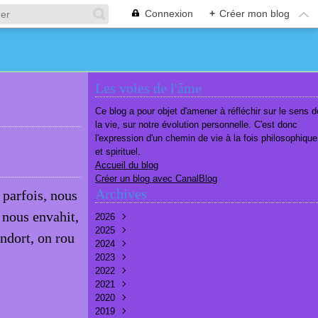
Connexion
+
Créer mon blog
Les voies de l'âme
Ce blog a pour objet d'amener à réfléchir sur le sens d
la vie, sur notre évolution personnelle. C'est donc
l'expression d'un chemin de vie à la fois philosophique
et spirituel.
Accueil du blog
Créer un blog avec CanalBlog
Archives
 parfois, nous
 nous envahit,
2026
2025
Août
(1)
endort, on rou
2024
Juillet
Décembre
(6)
(7)
2023
Juin
Novembre
Décembre
(7)
(6)
(10)
2022
Mai
Octobre
Novembre
Décembre
(7)
(7)
(9)
(9)
2021
Avril
Septembre
Octobre
Novembre
Décembre
(6)
(8)
(9)
(3)
(7)
2020
Mars
Août
Septembre
Octobre
Septembre
Décembre
(6)
(6)
(9)
(10)
(8)
(3)
2019
Février
Juillet
Août
Septembre
Août
Novembre
Décembre
(7)
(8)
(8)
(8)
(9)
(9)
(9)