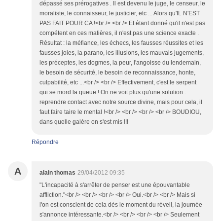
dépassé ses prérogatives . Il est devenu le juge, le censeur, le
moraliste, le connaisseur, le justicier, etc ... Alors qu'IL N'EST
PAS FAIT POUR CA !<br /> <br /> Et étant donné qu'il n'est pas
compétent en ces matières, il n'est pas une science exacte .
Résultat : la méfiance, les échecs, les fausses réussites et les
fausses joies, la parano, les illusions, les mauvais jugements,
les préceptes, les dogmes, la peur, l'angoisse du lendemain,
le besoin de sécurité, le besoin de reconnaissance, honte,
culpabilité, etc ...<br /> <br /> Effectivement, c'est le serpent
qui se mord la queue ! On ne voit plus qu'une solution :
reprendre contact avec notre source divine, mais pour cela, il
faut faire taire le mental !<br /> <br /> <br /> <br /> BOUDIOU,
dans quelle galère on s'est mis !!!
Répondre
A
alain thomas
29/04/2012 09:35
"L'incapacité à s'arrêter de penser est une épouvantable
affliction."<br /> <br /> <br /> <br /> Oui.<br /> <br /> Mais si
l'on est conscient de cela dès le moment du réveil, la journée
s'annonce intéressante.<br /> <br /> <br /> <br /> Seulement