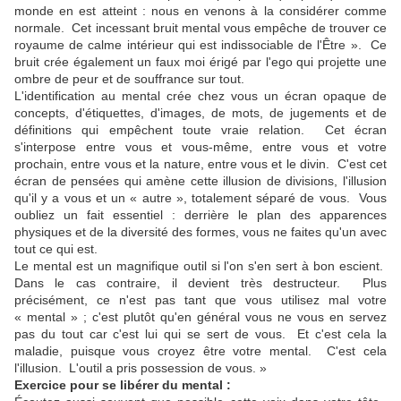
monde en est atteint : nous en venons à la considérer comme
normale. Cet incessant bruit mental vous empêche de trouver ce
royaume de calme intérieur qui est indissociable de l'Être ». Ce
bruit crée également un faux moi érigé par l'ego qui projette une
ombre de peur et de souffrance sur tout.
L'identification au mental crée chez vous un écran opaque de
concepts, d'étiquettes, d'images, de mots, de jugements et de
définitions qui empêchent toute vraie relation. Cet écran
s'interpose entre vous et vous-même, entre vous et votre
prochain, entre vous et la nature, entre vous et le divin. C'est cet
écran de pensées qui amène cette illusion de divisions, l'illusion
qu'il y a vous et un « autre », totalement séparé de vous. Vous
oubliez un fait essentiel : derrière le plan des apparences
physiques et de la diversité des formes, vous ne faites qu'un avec
tout ce qui est.
Le mental est un magnifique outil si l'on s'en sert à bon escient.
Dans le cas contraire, il devient très destructeur. Plus
précisément, ce n'est pas tant que vous utilisez mal votre
« mental » ; c'est plutôt qu'en général vous ne vous en servez
pas du tout car c'est lui qui se sert de vous. Et c'est cela la
maladie, puisque vous croyez être votre mental. C'est cela
l'illusion. L'outil a pris possession de vous. »
Exercice pour se libérer du mental :