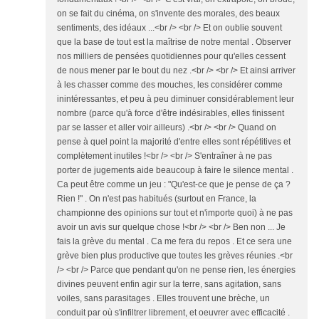
on se fait du cinéma, on s'invente des morales, des beaux
sentiments, des idéaux ...<br /> <br /> Et on oublie souvent
que la base de tout est la maîtrise de notre mental . Observer
nos milliers de pensées quotidiennes pour qu'elles cessent
de nous mener par le bout du nez .<br /> <br /> Et ainsi arriver
à les chasser comme des mouches, les considérer comme
inintéressantes, et peu à peu diminuer considérablement leur
nombre (parce qu'à force d'être indésirables, elles finissent
par se lasser et aller voir ailleurs) .<br /> <br /> Quand on
pense à quel point la majorité d'entre elles sont répétitives et
complètement inutiles !<br /> <br /> S'entraîner à ne pas
porter de jugements aide beaucoup à faire le silence mental .
Ca peut être comme un jeu : "Qu'est-ce que je pense de ça ?
Rien !" . On n'est pas habitués (surtout en France, la
championne des opinions sur tout et n'importe quoi) à ne pas
avoir un avis sur quelque chose !<br /> <br /> Ben non ... Je
fais la grève du mental . Ca me fera du repos . Et ce sera une
grève bien plus productive que toutes les grèves réunies .<br
/> <br /> Parce que pendant qu'on ne pense rien, les énergies
divines peuvent enfin agir sur la terre, sans agitation, sans
voiles, sans parasitages . Elles trouvent une brèche, un
conduit par où s'infiltrer librement, et oeuvrer avec efficacité .