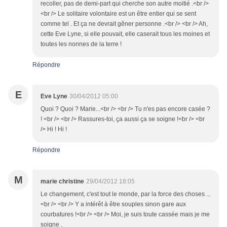
recoller, pas de demi-part qui cherche son autre moitié .<br />
<br /> Le solitaire volontaire est un être entier qui se sent
comme tel . Et ça ne devrait gêner personne .<br /> <br /> Ah,
cette Eve Lyne, si elle pouvait, elle caserait tous les moines et
toutes les nonnes de la terre !
Répondre
E
Eve Lyne
30/04/2012 05:00
Quoi ? Quoi ? Marie...<br /> <br /> Tu n'es pas encore casée ?
! <br /> <br /> Rassures-toi, ça aussi ça se soigne !<br /> <br
/> Hi ! Hi !
Répondre
M
marie christine
29/04/2012 18:05
Le changement, c'est tout le monde, par la force des choses ...
<br /> <br /> Y a intérêt à être souples sinon gare aux
courbatures !<br /> <br /> Moi, je suis toute cassée mais je me
soigne .