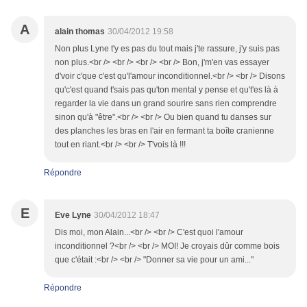
A
alain thomas
30/04/2012 19:58
Non plus Lyne t'y es pas du tout mais j'te rassure, j'y suis pas
non plus.<br /> <br /> <br /> <br /> Bon, j'm'en vas essayer
d'voir c'que c'est qu'l'amour inconditionnel.<br /> <br /> Disons
qu'c'est quand t'sais pas qu'ton mental y pense et qu't'es là à
regarder la vie dans un grand sourire sans rien comprendre
sinon qu'à "être".<br /> <br /> Ou bien quand tu danses sur
des planches les bras en l'air en fermant ta boîte cranienne
tout en riant.<br /> <br /> T'vois là !!!
Répondre
E
Eve Lyne
30/04/2012 18:47
Dis moi, mon Alain...<br /> <br /> C'est quoi l'amour
inconditionnel ?<br /> <br /> MOI! Je croyais dûr comme bois
que c'était :<br /> <br /> "Donner sa vie pour un ami..."
Répondre