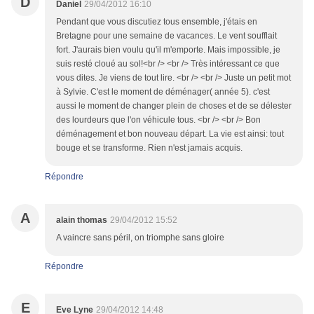
D
Daniel
29/04/2012 16:10
Pendant que vous discutiez tous ensemble, j'étais en
Bretagne pour une semaine de vacances. Le vent soufflait
fort. J'aurais bien voulu qu'il m'emporte. Mais impossible, je
suis resté cloué au sol!<br /> <br /> Très intéressant ce que
vous dites. Je viens de tout lire. <br /> <br /> Juste un petit mot
à Sylvie. C'est le moment de déménager( année 5). c'est
aussi le moment de changer plein de choses et de se délester
des lourdeurs que l'on véhicule tous. <br /> <br /> Bon
déménagement et bon nouveau départ. La vie est ainsi: tout
bouge et se transforme. Rien n'est jamais acquis.
Répondre
A
alain thomas
29/04/2012 15:52
A vaincre sans péril, on triomphe sans gloire
Répondre
E
Eve Lyne
29/04/2012 14:48