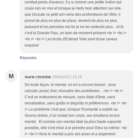
combat perdu d'avance. Il y a comme une petite rivière qui
coule loin en moi et lorsque je mets mon attention sur elle,
que j'écoute ce petit son venu des profondeurs de l'être, il
prend de plus en plus de place, devient de plus en plus
puissant et les pensées ma foi je ne les entends plus... et là
c'est la Grande Paix, un bain de moment présent.<br /> <br />
<br /> <br /> Les écrits d'Eckhart Tolle sont d'une saveur
exquise!
Répondre
M
marie christine
29/04/2012 10:18
De toute façon, le mental, on en a encore besoin : pour
calculer, peser, trier, résoudre des problèmes ...<br /> <br />
C'est un instrument de mesure, sans états d'âme, sans
moralisation, sans goûts ni dégoûts ni préférences .<br /> <br
/> Le problème c'est que, lorsque l'humanité a oublié sa
Source divine, il lui restait son corps, ses émotions et son
mental . Et comme son mental était sa plus haute capacité
possible, elle s'est mise à le prendre pour Dieu lui-même .<br
/> <br /> Ainsi le mental a pris ses aises et a largement