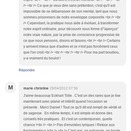
/> <br /> Ce que je veux dire sans prétention, c'est qu'il est
impossible de se débarrasser de son mental, tant que nous
sommes prisonniers de notre enveloppe corporelle.<br /> <br
/> Cependant, la pratique nous aide à évoluer, à transformer
notre esprit ordinaire, pour découvrir sous forme d'"aperçus"
notre vraie nature, par la prise de conscience progressive de
ce que nous pensons, disons et faisons.<br /> <br /> Certains
y arrivent mieux que d'autres et ce n'est pas forcément ceux
que l'on croit.<br /> <br /> <br /> <br /> Pour ma part boudiou,
y-a vraiment du boulot !
Répondre
M
marie christine
29/04/2012 07:56
J'aime beaucoup Eckhart Tolle . C'est un des rares que je lise
maintenant avec plaisir et intérêt quand l'occasion se
présente . Merci Daniel ! Tout ce qu'il dit est rempli de vérité et
de sagesse . En même temps, il est simple et donne des
conseils très pratiques . Et c'est un contemporain, quelle
chance !<br /> <br /> Pas d'envolées lyriques ! Retour aux
fondamentaux !<br /> <br /> C'est vrai, on extrapole, on brode,