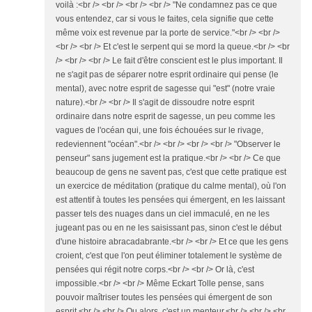
voilà :<br /> <br /> <br /> <br /> "Ne condamnez pas ce que
vous entendez, car si vous le faites, cela signifie que cette
même voix est revenue par la porte de service."<br /> <br />
<br /> <br /> Et c'est le serpent qui se mord la queue.<br /> <br
/> <br /> <br /> Le fait d'être conscient est le plus important. Il
ne s'agit pas de séparer notre esprit ordinaire qui pense (le
mental), avec notre esprit de sagesse qui "est" (notre vraie
nature).<br /> <br /> Il s'agit de dissoudre notre esprit
ordinaire dans notre esprit de sagesse, un peu comme les
vagues de l'océan qui, une fois échouées sur le rivage,
redeviennent "océan".<br /> <br /> <br /> <br /> "Observer le
penseur" sans jugement est la pratique.<br /> <br /> Ce que
beaucoup de gens ne savent pas, c'est que cette pratique est
un exercice de méditation (pratique du calme mental), où l'on
est attentif à toutes les pensées qui émergent, en les laissant
passer tels des nuages dans un ciel immaculé, en ne les
jugeant pas ou en ne les saisissant pas, sinon c'est le début
d'une histoire abracadabrante.<br /> <br /> Et ce que les gens
croient, c'est que l'on peut éliminer totalement le système de
pensées qui régit notre corps.<br /> <br /> Or là, c'est
impossible.<br /> <br /> Même Eckart Tolle pense, sans
pouvoir maîtriser toutes les pensées qui émergent de son
esprit.<br /> <br /> Ou alors, c'est un menteur.<br /> <br /> <br