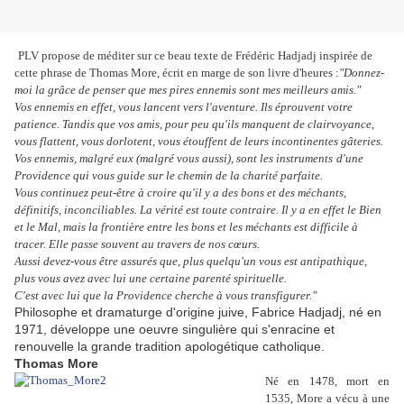
PLV propose de méditer sur ce beau texte de Frédéric Hadjadj inspirée de
cette phrase de Thomas More, écrit en marge de son livre d'heures :
"Donnez-
moi la grâce de penser que mes pires ennemis sont mes meilleurs amis.
"
Vos ennemis en effet, vous lancent vers l'aventure. Ils éprouvent votre
patience. Tandis que vos amis, pour peu qu'ils manquent de clairvoyance,
vous flattent, vous dorlotent, vous étouffent de leurs incontinentes gâteries.
Vos ennemis, malgré eux (malgré vous aussi), sont les instruments
d'une
Providence qui vous guide sur le chemin de la charité parfaite.
Vous continuez peut-être à croire qu'il y a des bons et des méchants,
définitifs, inconciliables. La vérité est toute contraire. Il y a en effet le Bien
et le Mal, mais la frontière entre les bons et les méchants est difficile à
tracer. Elle passe souvent au travers de nos cœurs.
Aussi devez-vous être assurés que, plus quelqu'un vous est antipathique,
plus vous avez avec lui une certaine parenté spirituelle.
C'est avec lui que la Providence cherche à vous transfigurer."
Philosophe et dramaturge d'origine juive, Fabrice Hadjadj, né en
1971, développe une oeuvre singulière qui s'enracine et
renouvelle la grande tradition apologétique catholique.
Thomas More
Né en 1478, mort en
1535, More a vécu à une