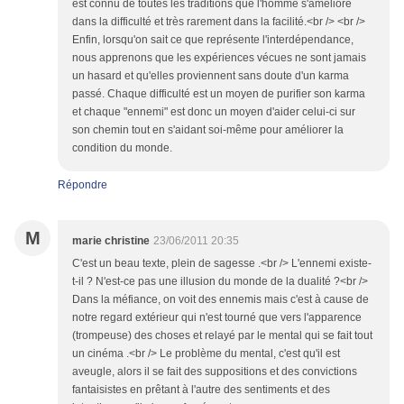
est connu de toutes les traditions que l'homme s'améliore
dans la difficulté et très rarement dans la facilité.<br /> <br />
Enfin, lorsqu'on sait ce que représente l'interdépendance,
nous apprenons que les expériences vécues ne sont jamais
un hasard et qu'elles proviennent sans doute d'un karma
passé. Chaque difficulté est un moyen de purifier son karma
et chaque "ennemi" est donc un moyen d'aider celui-ci sur
son chemin tout en s'aidant soi-même pour améliorer la
condition du monde.
Répondre
M
marie christine
23/06/2011 20:35
C'est un beau texte, plein de sagesse .<br /> L'ennemi existe-
t-il ? N'est-ce pas une illusion du monde de la dualité ?<br />
Dans la méfiance, on voit des ennemis mais c'est à cause de
notre regard extérieur qui n'est tourné que vers l'apparence
(trompeuse) des choses et relayé par le mental qui se fait tout
un cinéma .<br /> Le problème du mental, c'est qu'il est
aveugle, alors il se fait des suppositions et des convictions
fantaisistes en prêtant à l'autre des sentiments et des