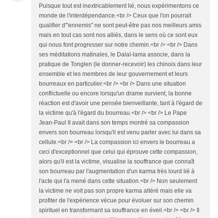
Puisque tout est inextricablement lié, nous expérimentons ce
monde de l'interdépendance.<br /> Ceux que l'on pourrait
qualifier d'"ennemis" ne sont peut-être pas nos meilleurs amis
mais en tout cas sont nos alliés, dans le sens où ce sont eux
qui nous font progresser sur notre chemin.<br /> <br /> Dans
ses méditations matinales, le Dalaï-lama associe, dans la
pratique de Tonglen (le donner-recevoir) les chinois dans leur
ensemble et les membres de leur gouvernement et leurs
bourreaux en particulier.<br /> <br /> Dans une situation
conflictuelle ou encore lorsqu'un drame survient, la bonne
réaction est d'avoir une pensée bienveillante, tant à l'égard de
la victime qu'à l'égard du bourreau.<br /> <br /> Le Pape
Jean-Paul II avait dans son temps montré sa compassion
envers son bourreau lorsqu'il est venu parler avec lui dans sa
cellule.<br /> <br /> La compassion ici envers le bourreau a
ceci d'exceptionnel que celui qui éprouve cette compassion,
alors qu'il est la victime, visualise la souffrance que connaît
son bourreau par l'augmentation d'un karma très lourd lié à
l'acte qui l'a mené dans cette situation.<br /> Non seulement
la victime ne voit pas son propre karma altéré mais elle va
profiter de l'expérience vécue pour évoluer sur son chemin
spirituel en transformant sa souffrance en éveil.<br /> <br /> Il