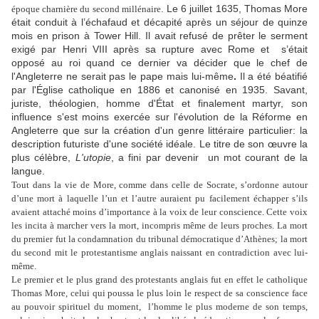
. Le 6 juillet 1635, Thomas More
époque charnière du second millénaire
était conduit à l’échafaud et décapité après un séjour de quinze
mois en prison à Tower Hill. Il avait refusé de prêter le serment
exigé par Henri VIII après sa rupture avec Rome et
s’était
opposé au roi quand ce dernier va décider que le chef de
l'Angleterre ne serait pas le pape mais lui-même
.
Il a été béatifié
par l'Église catholique en 1886 et canonisé en 1935. Savant,
juriste, théologien, homme d'État et finalement martyr, son
influence s'est moins exercée sur l'évolution de la Réforme en
Angleterre que sur la création d'un genre littéraire particulier: la
description futuriste d'une société idéale. Le titre de son œuvre la
plus célèbre,
L'utopie
, a fini par devenir
un mot courant de la
langue.
Tout dans la vie de More, comme dans celle de Socrate, s’ordonne autour
d’une mort à laquelle l’un et l’autre auraient pu facilement échapper s’ils
avaient attaché moins d’importance à la voix de leur conscience. Cette voix
les incita à marcher vers la mort, incompris même de leurs proches. La mort
du premier fut la condamnation du tribunal démocratique d’Athènes; la mort
du second mit le protestantisme anglais naissant en contradiction avec lui-
même.
Le premier et le plus grand des protestants anglais fut en effet le catholique
Thomas More, celui qui poussa le plus loin le respect de sa conscience face
au pouvoir spirituel du moment,
l’homme le plus moderne de son temps,