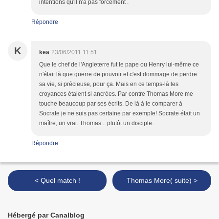
intentions qu'il n'a pas forcément .
Répondre
K
kea
23/06/2011 11:51
Que le chef de l'Angleterre fut le pape ou Henry lui-même ce
n'était là que guerre de pouvoir et c'est dommage de perdre
sa vie, si précieuse, pour ça. Mais en ce temps-là les
croyances étaient si ancrées. Par contre Thomas More me
touche beaucoup par ses écrits. De là à le comparer à
Socrate je ne suis pas certaine par exemple! Socrate était un
maître, un vrai. Thomas... plutôt un disciple.
Répondre
< Quel match !
Thomas More( suite) >
Hébergé par Canalblog