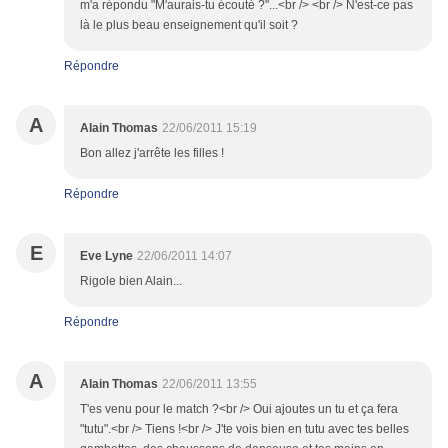
m'a répondu "M'aurais-tu écouté ?"...<br /> <br /> N'est-ce pas
là le plus beau enseignement qu'il soit ?
Répondre
A
Alain Thomas
22/06/2011 15:19
Bon allez j'arrête les filles !
Répondre
E
Eve Lyne
22/06/2011 14:07
Rigole bien Alain...
Répondre
A
Alain Thomas
22/06/2011 13:55
T'es venu pour le match ?<br /> Oui ajoutes un tu et ça fera
"tutu".<br /> Tiens !<br /> J'te vois bien en tutu avec tes belles