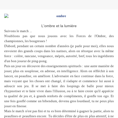
L'ombre et la lumière
Suivons le match ...
N'oublions pas que nous jouons avec les Forces de l'Ombre, des
championnes, les bougresses !
D'abord, pendant un certain nombre d'années (je parle pour moi), elles nous
envoient des grands coups dans les narines, alors on rétorque avec la même
force : colère, rancune, vengeance, mépris, autorité, bref, tous les ingrédients
d'un bon joueur de ping-pong.
Puis un jour on découvre des enseignements spirituels : une autre manière de
jouer, plus en souplesse, en adresse, en intelligence. Alors on réfléchit à son
lancer, on peaufine, on améliore. L'adversaire en face continue dans la force,
mais voyant que les choses ont changé, il s'adapte et commence lui aussi à
adoucir son jeu. Il se met à faire des loopings de balle pour mieux
t'hypnotiser et te faire vivre dans l'illusion, ou à te faire croire qu'il apprécie
ta qualité de jeu et, à grands renforts de compliments, il gonfle ton ego. Et
une fois gonflé comme un bibendum, devenu gros lourdaud, tu ne peux plus
jouer en finesse.
Mais le match n'est pas fini et tu es bien déterminé à gagner la partie, alors tu
peaufines et peaufines encore. Tu décides d'être de plus en plus attentif, à ne