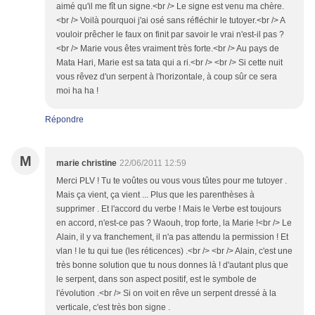
aimé qu'il me fît un signe.<br /> Le signe est venu ma chère.
<br /> Voilà pourquoi j'ai osé sans réfléchir le tutoyer.<br /> A
vouloir prêcher le faux on finit par savoir le vrai n'est-il pas ?
<br /> Marie vous êtes vraiment très forte.<br /> Au pays de
Mata Hari, Marie est sa tata qui a ri.<br /> <br /> Si cette nuit
vous rêvez d'un serpent à l'horizontale, à coup sûr ce sera
moi ha ha !
Répondre
M
marie christine
22/06/2011 12:59
Merci PLV ! Tu te voûtes ou vous vous tûtes pour me tutoyer .
Mais ça vient, ça vient ... Plus que les parenthèses à
supprimer . Et l'accord du verbe ! Mais le Verbe est toujours
en accord, n'est-ce pas ? Waouh, trop forte, la Marie !<br /> Le
Alain, il y va franchement, il n'a pas attendu la permission ! Et
vlan ! le tu qui tue (les réticences) .<br /> <br /> Alain, c'est une
très bonne solution que tu nous donnes là ! d'autant plus que
le serpent, dans son aspect positif, est le symbole de
l'évolution .<br /> Si on voit en rêve un serpent dressé à la
verticale, c'est très bon signe .