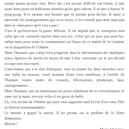
laisser passer aucune ruse. Bien sûr, c'est encore difficile car l'autre, il sait
aussi bien jouer en ballerines feutrées qu'en gros sabots. Il se met à danser le
ping-pong. Il te montre une beauté que tu prends pour divine. Il imite à
merveille les enseignements que tu as reçus, il les connaît par cœur, mais pas
dans le cœur parce qu'il n'en a pas !
C'est là qu'intervient la partie délicate. Il est stipulé que le vainqueur sera
celui qui est vraiment sincère dans son jeu. Celui qui ne joue pas pour lui-
même mais pour toute la communauté car l'issue de ce match de la Lumière
est la disparition de l’Ombre.
Donc l'humain, qui a déjà bien progressé dans le discernement des multiples
ruses, éprouve de moins en moins de mal à être concentré car le jeu décisif
occupe tout son esprit.
L'adversaire, qui a le don d'ubiquité, tout en jouant les fines mouches avec
une balle en mousse, vient susurrer d'une voix mielleuse, à l'oreille de
l'humain toutes sortes de conseils, félicitations, promesses, faux
enseignements ...
Mais l'humain, qui est maintenant au point culminant de sa concentration, le
cœur sur la main, renvoie celui-ci en guise de balle.
Là, c'en est fait de l'Ombre qui peut tout supporter sauf la vue d'un cœur. Elle
se dissout instantanément.
Le monde a gagné le match. Il est promu sur le podium de la 5ème
dimension.
Hourra !