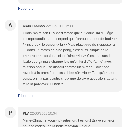
Répondre
A
Alain Thomas
22/06/2011 12:33
Ouais t'as raison PLV c'est fort ce que dit Marie.<br /> L'égo
est représenté par un serpent qui s'enroule autour de tout.<br
/> Insidieux, le serpent.<br /> Mais plutôt que de s'opposer à
lui dans un match de ping pong, c'est aussi simple de le
prendre dans ses bras et de l'aimer.<br /> C'est pas aussi
facile que ça mais chaque fois qu'on lui dit "je t'aime" avec
tout son coeur, il se dissout comme un mirage... avant de
revenir à la première occase bien sûr...<br /> Tant qu'on a un
corps, on n'a pas d'autre choix que de vivre avec alors autant
faire la paix avec lui non ?
Répondre
P
PLV
22/06/2011 10:34
Marie-Christine, vous (tu) faites fort, très fort ! Bravo et merci
pour ce cadeau de la belle réflexion ludique.