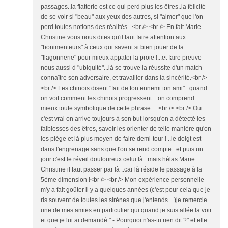
passages..la flatterie est ce qui perd plus les êtres..la félicité
de se voir si "beau" aux yeux des autres, si "aimer" que l'on
perd toutes notions des réalités...<br /> <br /> En fait Marie
Christine vous nous dites qu'il faut faire attention aux
"bonimenteurs" à ceux qui savent si bien jouer de la
"flagonnerie" pour mieux appater la proie !...et faire preuve
nous aussi d "ubiquité"...là se trouve la réussite d'un match
connaître son adversaire, et travailler dans la sincérité.<br />
<br /> Les chinois disent "fait de ton ennemi ton ami"...quand
on voit comment les chinois progressent ...on comprend
mieux toute symbolique de cette phrase ....<br /> <br /> Oui
c'est vrai on arrive toujours à son but lorsqu'on a détecté les
faiblesses des êtres, savoir les orienter de telle manière qu'on
les piége et là plus moyen de faire demi-tour ! ..le doigt est
dans l'engrenage sans que l'on se rend compte...et puis un
jour c'est le réveil douloureux celui là ..mais hélas Marie
Christine il faut passer par là ..car là réside le passage à la
5ème dimension !<br /> <br /> Mon expérience personnelle
m'y a fait goûter il y a quelques années (c'est pour cela que je
ris souvent de toutes les sirènes que j'entends ...)je remercie
une de mes amies en particulier qui quand je suis allée la voir
et que je lui ai demandé " - Pourquoi n'as-tu rien dit ?" et elle