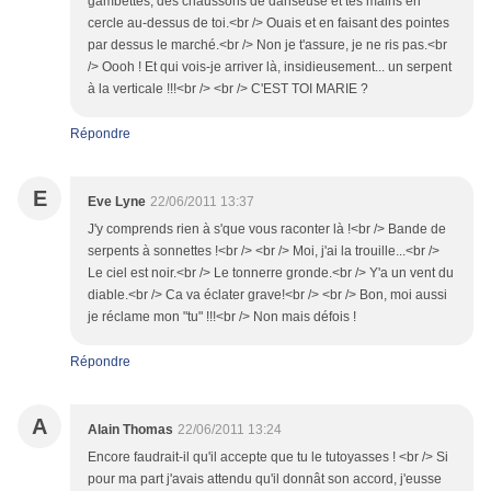
gambettes, des chaussons de danseuse et tes mains en
cercle au-dessus de toi.<br /> Ouais et en faisant des pointes
par dessus le marché.<br /> Non je t'assure, je ne ris pas.<br
/> Oooh ! Et qui vois-je arriver là, insidieusement... un serpent
à la verticale !!!<br /> <br /> C'EST TOI MARIE ?
Répondre
E
Eve Lyne
22/06/2011 13:37
J'y comprends rien à s'que vous raconter là !<br /> Bande de
serpents à sonnettes !<br /> <br /> Moi, j'ai la trouille...<br />
Le ciel est noir.<br /> Le tonnerre gronde.<br /> Y'a un vent du
diable.<br /> Ca va éclater grave!<br /> <br /> Bon, moi aussi
je réclame mon "tu" !!!<br /> Non mais défois !
Répondre
A
Alain Thomas
22/06/2011 13:24
Encore faudrait-il qu'il accepte que tu le tutoyasses ! <br /> Si
pour ma part j'avais attendu qu'il donnât son accord, j'eusse