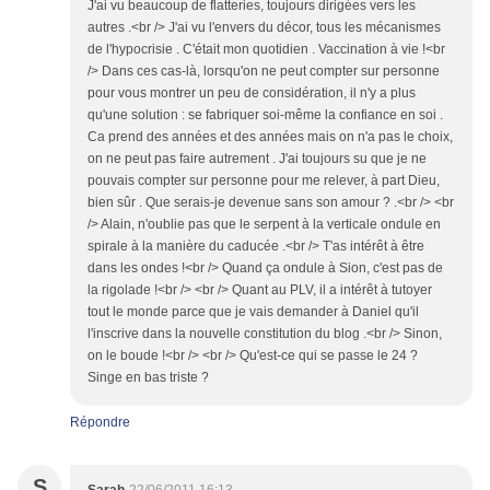
J'ai vu beaucoup de flatteries, toujours dirigées vers les
autres .<br /> J'ai vu l'envers du décor, tous les mécanismes
de l'hypocrisie . C'était mon quotidien . Vaccination à vie !<br
/> Dans ces cas-là, lorsqu'on ne peut compter sur personne
pour vous montrer un peu de considération, il n'y a plus
qu'une solution : se fabriquer soi-même la confiance en soi .
Ca prend des années et des années mais on n'a pas le choix,
on ne peut pas faire autrement . J'ai toujours su que je ne
pouvais compter sur personne pour me relever, à part Dieu,
bien sûr . Que serais-je devenue sans son amour ? .<br /> <br
/> Alain, n'oublie pas que le serpent à la verticale ondule en
spirale à la manière du caducée .<br /> T'as intérêt à être
dans les ondes !<br /> Quand ça ondule à Sion, c'est pas de
la rigolade !<br /> <br /> Quant au PLV, il a intérêt à tutoyer
tout le monde parce que je vais demander à Daniel qu'il
l'inscrive dans la nouvelle constitution du blog .<br /> Sinon,
on le boude !<br /> <br /> Qu'est-ce qui se passe le 24 ?
Singe en bas triste ?
Répondre
S