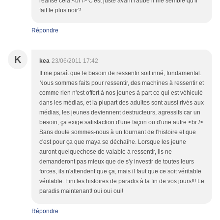
réalisé cela.<br /> C'est juste avant l'aube il me semble qu'il
fait le plus noir?
Répondre
K
kea
23/06/2011 17:42
Il me paraît que le besoin de ressentir soit inné, fondamental.
Nous sommes faits pour ressentir, des machines à ressentir et
comme rien n'est offert à nos jeunes à part ce qui est véhiculé
dans les médias, et la plupart des adultes sont aussi rivés aux
médias, les jeunes deviennent destructeurs, agressifs car un
besoin, ça exige satisfaction d'une façon ou d'une autre.<br />
Sans doute sommes-nous à un tournant de l'histoire et que
c'est pour ça que maya se déchaîne. Lorsque les jeune
auront quelquechose de valable à ressentir, ils ne
demanderont pas mieux que de s'y investir de toutes leurs
forces, ils n'attendent que ça, mais il faut que ce soit véritable
véritable. Fini les histoires de paradis à la fin de vos jours!!! Le
paradis maintenant! oui oui oui!
Répondre