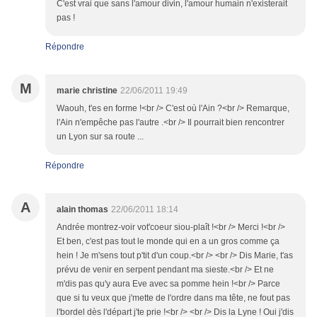
C'est vrai que sans l'amour divin, l'amour humain n'existerait
pas !
Répondre
M
marie christine
22/06/2011 19:49
Waouh, t'es en forme !<br /> C'est où l'Ain ?<br /> Remarque,
l'Ain n'empêche pas l'autre .<br /> Il pourrait bien rencontrer
un Lyon sur sa route ...
Répondre
A
alain thomas
22/06/2011 18:14
Andrée montrez-voir vot'coeur siou-plaît !<br /> Merci !<br />
Et ben, c'est pas tout le monde qui en a un gros comme ça
hein ! Je m'sens tout p'tit d'un coup.<br /> <br /> Dis Marie, t'as
prévu de venir en serpent pendant ma sieste.<br /> Et ne
m'dis pas qu'y aura Eve avec sa pomme hein !<br /> Parce
que si tu veux que j'mette de l'ordre dans ma tête, ne fout pas
l'bordel dès l'départ j'te prie !<br /> <br /> Dis la Lyne ! Oui j'dis