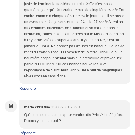
juste de terminer la troisième nuit.<br /> Ce n'est pas le
quatrième jour qu'il faut craindre mais le cinquième.<br /> Par
contre, comme à chaque début de cycle journalier, il se passe
un événement fort, disons entre le 24 et le 27.<br /> Attention
aux centrales nucléaires de Calhoun et sa voisine dans le
Nebraska, toutes les deux inondées par le Missouri. Attention
à l'hyperactivité des supervolcans. Il y en a douze, c'est du
jamais vu.<br /> Ne gardez pas d'euros en banque ! Faites de
l'or et du franc suisse ! Ou achetez de la terre !<br /> La bulle
boursière est pour bientôt mais elle est voulue et provoquée
par le N.O.M.<br /> Sur ces bonnes nouvelles, vive
l'Apocalypse de Saint Jean !<br /> Belle nuit de magnifiques
rêves d'océan sans tâche !
Répondre
M
marie christine
23/06/2011 20:23
Qu'est-ce que tu attends pour vendre, dis ?<br /> Le 24, c'est
l'apocalypse ou quoi ?
Répondre