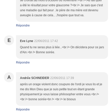
se croirait au mois d'octobre ou novembre !<br /> Au fait quel
a été le résultat pour votre glaucome ?<br /> Je sais que c'est
une maladie qui fait peur ..le père de ma mère est devenu
aveugle à cause de cela... J'espère que tout va.
Répondre
E
Eve Lyne
22/06/2011 17:42
Quand tu ne seras plus à liée...<br /> On décidera pour ce jars
d'Ain.<br /> Bonne soirée.
Répondre
A
Andrée SCHNEIDER
22/06/2011 17:39
après un orage violent donc coupure de l'ordi je vous lis et je
me dis Mon Dieu que je suis petite tout en étant grande
physiquement je vous laisse philosopher entre vous.<br />
<br /> bonne soirée<br /> <br /> le bisous
Répondre