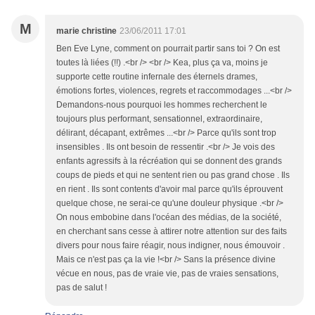
M
marie christine
23/06/2011 17:01
Ben Eve Lyne, comment on pourrait partir sans toi ? On est
toutes là liées (!!) .<br /> <br /> Kea, plus ça va, moins je
supporte cette routine infernale des éternels drames,
émotions fortes, violences, regrets et raccommodages ...<br />
Demandons-nous pourquoi les hommes recherchent le
toujours plus performant, sensationnel, extraordinaire,
délirant, décapant, extrêmes ...<br /> Parce qu'ils sont trop
insensibles . Ils ont besoin de ressentir .<br /> Je vois des
enfants agressifs à la récréation qui se donnent des grands
coups de pieds et qui ne sentent rien ou pas grand chose . Ils
en rient . Ils sont contents d'avoir mal parce qu'ils éprouvent
quelque chose, ne serai-ce qu'une douleur physique .<br />
On nous embobine dans l'océan des médias, de la société,
en cherchant sans cesse à attirer notre attention sur des faits
divers pour nous faire réagir, nous indigner, nous émouvoir .
Mais ce n'est pas ça la vie !<br /> Sans la présence divine
vécue en nous, pas de vraie vie, pas de vraies sensations,
pas de salut !