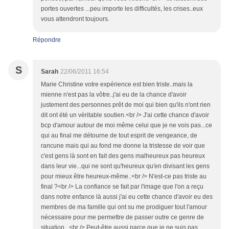
portes ouvertes ...peu importe les difficultés, les crises..eux
vous attendront toujours.
Répondre
S
Sarah
22/06/2011 16:54
Marie Christine votre expérience est bien triste..mais la
mienne n'est pas la vôtre..j'ai eu de la chance d'avoir
justement des personnes prêt de moi qui bien qu'ils n'ont rien
dit ont été un véritable soutien.<br /> J'ai cette chance d'avoir
bcp d'amour autour de moi même celui que je ne vois pas...ce
qui au final me détourne de tout esprit de vengeance, de
rancune mais qui au fond me donne la tristesse de voir que
c'est gens là sont en fait des gens malheureux pas heureux
dans leur vie...qui ne sont qu'heureux qu'en divisant les gens
pour mieux être heureux-même..<br /> N'est-ce pas triste au
final ?<br /> La confiance se fait par l'image que l'on a reçu
dans notre enfance là aussi j'ai eu cette chance d'avoir eu des
membres de ma famille qui ont su me prodiguer tout l'amour
nécessaire pour me permettre de passer outre ce genre de
situation...<br /> Peut-être aussi parce que je ne suis pas