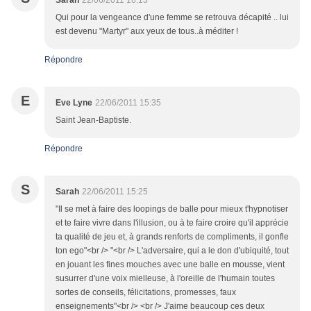
Sarah
22/06/2011 16:13
Qui pour la vengeance d'une femme se retrouva décapité .. lui
est devenu "Martyr" aux yeux de tous..à méditer !
Répondre
E
Eve Lyne
22/06/2011 15:35
Saint Jean-Baptiste.
Répondre
S
Sarah
22/06/2011 15:25
"Il se met à faire des loopings de balle pour mieux t'hypnotiser
et te faire vivre dans l'illusion, ou à te faire croire qu'il apprécie
ta qualité de jeu et, à grands renforts de compliments, il gonfle
ton ego"<br /> "<br /> L'adversaire, qui a le don d'ubiquité, tout
en jouant les fines mouches avec une balle en mousse, vient
susurrer d'une voix mielleuse, à l'oreille de l'humain toutes
sortes de conseils, félicitations, promesses, faux
enseignements"<br /> <br /> J'aime beaucoup ces deux