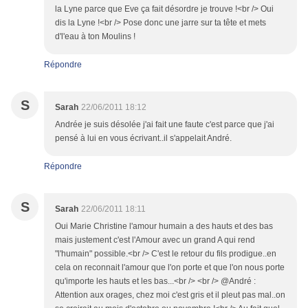
la Lyne parce que Eve ça fait désordre je trouve !<br /> Oui
dis la Lyne !<br /> Pose donc une jarre sur ta tête et mets
d'l'eau à ton Moulins !
Répondre
S
Sarah
22/06/2011 18:12
Andrée je suis désolée j'ai fait une faute c'est parce que j'ai
pensé à lui en vous écrivant..il s'appelait André.
Répondre
S
Sarah
22/06/2011 18:11
Oui Marie Christine l'amour humain a des hauts et des bas
mais justement c'est l'Amour avec un grand A qui rend
"l'humain" possible.<br /> C'est le retour du fils prodigue..en
cela on reconnait l'amour que l'on porte et que l'on nous porte
qu'importe les hauts et les bas...<br /> <br /> @André :
Attention aux orages, chez moi c'est gris et il pleut pas mal..on