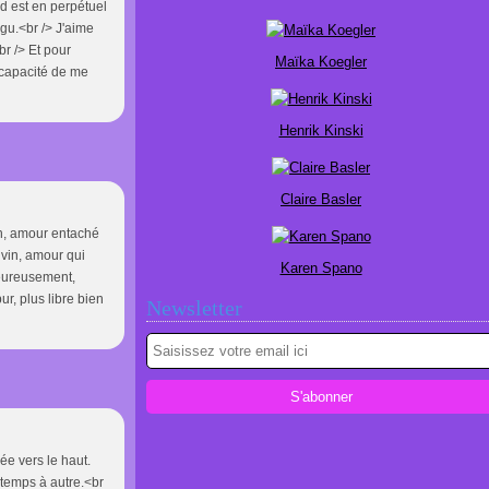
d est en perpétuel
gu.<br /> J'aime
br /> Et pour
Maïka Koegler
a capacité de me
Henrik Kinski
Claire Basler
in, amour entaché
ivin, amour qui
Karen Spano
 Heureusement,
ur, plus libre bien
Newsletter
rée vers le haut.
e temps à autre.<br