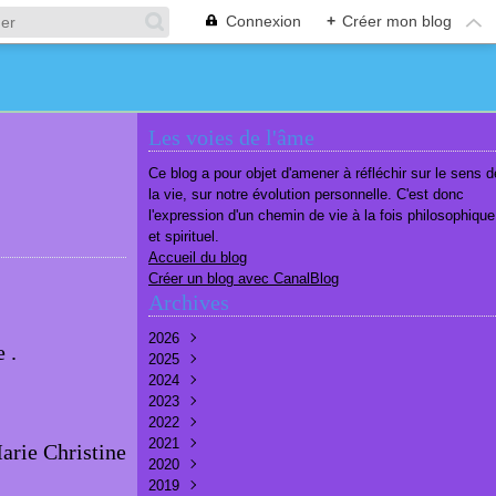
Connexion
+
Créer mon blog
Les voies de l'âme
Ce blog a pour objet d'amener à réfléchir sur le sens d
la vie, sur notre évolution personnelle. C'est donc
l'expression d'un chemin de vie à la fois philosophique
et spirituel.
Accueil du blog
Créer un blog avec CanalBlog
Archives
2026
 .
2025
Août
(1)
2024
Juillet
Décembre
(6)
(7)
2023
Juin
Novembre
Décembre
(7)
(6)
(10)
2022
Mai
Octobre
Novembre
Décembre
(7)
(7)
(9)
(9)
2021
Avril
Septembre
Octobre
Novembre
Décembre
(6)
(8)
(9)
(3)
(7)
arie Christine
2020
Mars
Août
Septembre
Octobre
Septembre
Décembre
(6)
(6)
(9)
(10)
(8)
(3)
2019
Février
Juillet
Août
Septembre
Août
Novembre
Décembre
(7)
(8)
(8)
(8)
(9)
(9)
(9)