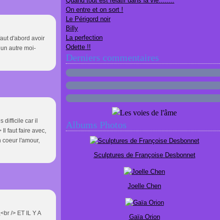
Quand tout est relatif dans la vie........
On entre et on sort !
Le Périgord noir
Billy
La perfection
faut d'abord avoir
Odette !!
t un autre moi-
Derniers commentaires
ifficile car il
Albums Photos
Il faut faire avec,
n coeur l'amour,
Sculptures de Françoise Desbonnet
Joelle Chen
,<br /> ET IL Y A
Gaïa Orion