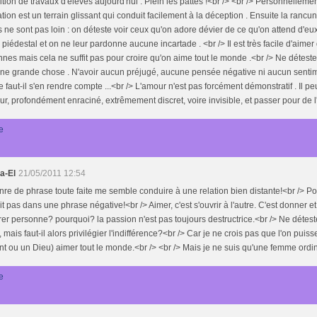
tion de travaux d'élèves aujourd'hui . Plein les pattes !<br /> <br /> Personnelleme
ation est un terrain glissant qui conduit facilement à la déception . Ensuite la rancune
 ne sont pas loin : on déteste voir ceux qu'on adore dévier de ce qu'on attend d'eux
 piédestal et on ne leur pardonne aucune incartade . <br /> Il est très facile d'aime
nes mais cela ne suffit pas pour croire qu'on aime tout le monde .<br /> Ne détest
ne grande chose . N'avoir aucun préjugé, aucune pensée négative ni aucun sentime
 faut-il s'en rendre compte ...<br /> L'amour n'est pas forcément démonstratif . Il peu
eur, profondément enraciné, extrêmement discret, voire invisible, et passer pour de l'
e
a-El
21/05/2011 12:54
re de phrase toute faite me semble conduire à une relation bien distante!<br /> P
rit pas dans une phrase négative!<br /> Aimer, c'est s'ouvrir à l'autre. C'est donner et
er personne? pourquoi? la passion n'est pas toujours destructrice.<br /> Ne détes
, mais faut-il alors privilégier l'indifférence?<br /> Car je ne crois pas que l'on puiss
nt ou un Dieu) aimer tout le monde.<br /> <br /> Mais je ne suis qu'une femme ordina
e