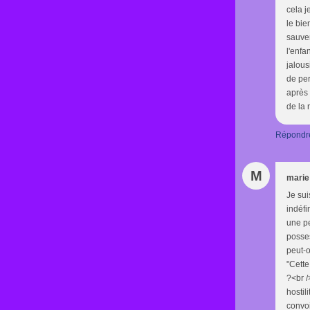
cela j
le bie
sauver
l'enfa
jalous
de pe
après 
de la r
Répondr
M
marie
Je sui
indéfi
une p
posses
peut-o
"Cette
?<br /
hostil
convoi