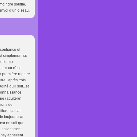
 moindre souffle.
’envol d’un oiseau.
 confiance et
out simplement se
une forme
e amour c'est
La première rupture
re ; après trois
giné qu'il soit...et
econnaissance
rie (adultère)
tions de
ifférence car
te toujours car
car on sait que
questions sont
s psy appellent