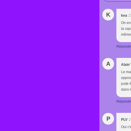
K
kea
2
On ent
la cap
même q
Répondr
A
Alain
Le mar
oppose
juste 
dans l
Répondr
P
PLV
2
Oui c'