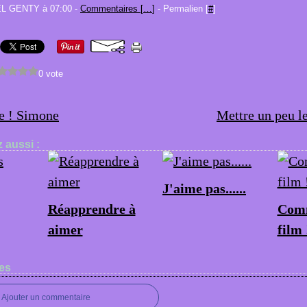
EL GENTY à 07:00 -
Commentaires [
…
]
- Permalien [
#
]
0 vote
e ! Simone
Mettre un peu l
 aussi :
J'aime pas......
Réapprendre à
Comm
aimer
film 
es
Ajouter un commentaire