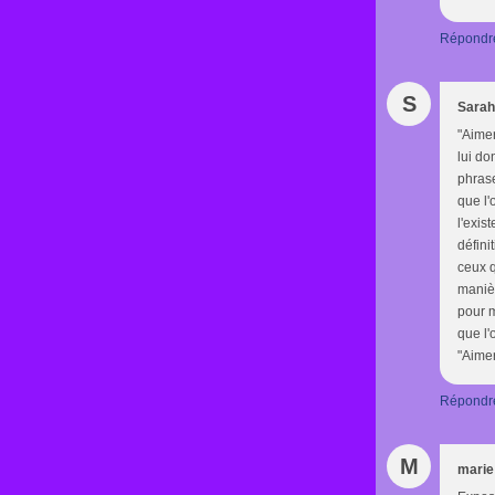
Répondr
S
Sarah
"Aimer
lui do
phrase
que l
l'exis
défini
ceux q
manièr
pour m
que l'
"Aimer
Répondr
M
marie