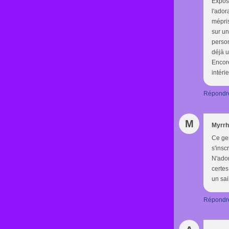
Exposi
l'ador
mépris
sur un
person
déjà u
Encore
intéri
Répondr
M
Myrrh
Ce gen
s'insc
N'ador
certes
un sai
Répondr