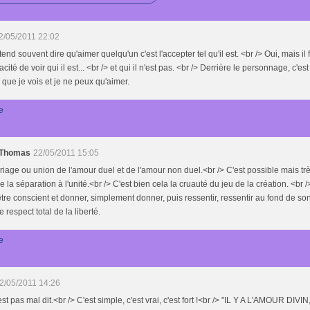
2/05/2011 22:02
end souvent dire qu'aimer quelqu'un c'est l'accepter tel qu'il est. <br /> Oui, mais il 
acité de voir qui il est... <br /> et qui il n'est pas. <br /> Derrière le personnage, c'es
ue je vois et je ne peux qu'aimer.
e
 Thomas
22/05/2011 15:05
iage ou union de l'amour duel et de l'amour non duel.<br /> C'est possible mais très d
 la séparation à l'unité.<br /> C'est bien cela la cruauté du jeu de la création. <br /> 
être conscient et donner, simplement donner, puis ressentir, ressentir au fond de so
e respect total de la liberté.
e
2/05/2011 14:26
est pas mal dit.<br /> C'est simple, c'est vrai, c'est fort !<br /> "IL Y A L'AMOUR DIVIN