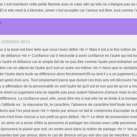
er c’est maintenir cette petite flamme avec le cœur afin qu’elle ne s’éteigne pas au
 Et si elle vient à s’éteindre, aimer c’est accepter car l’amour est libre, tout comme l
e
22/05/2011 08:51
r a la base est bien telle que vous l'avez défini.<br /> Mais il est à la fois notion de
 de défiance.<br /> Confiance car il nécessite à avoir confiance en l'autre qui est t
n l'autre et défiance car le simple fait de ne pas être comme l'autre peut entrainer 
ion car on attend de l'autre qu'il soit un autre soi-même.<br /> Alors que le véritabl
er l'autre dans toute sa différence alors forcémment tôt ou tard il y a un jugement.
it après trois ans. Tout simplement parce que durant ces trois ans ont découvre l'aut
 y a affirmation de la personnalité on voit l'autre tel qu'il est et non pas tel qu'on a ima
n émet un jugement cela ne signifie pas pour autant l'absence d'amour mais la r
différence. La confiance peut, elle, aussi être mis à mal elle ne se limite à la trompe
 l'attitude ex : la mauvaise foi, le caractère, l'absence de caractère bref toute les no
ions que l'on peut avoir.<br /> Après par amour on fait le compromis d'accepter la d
ne n'est lisse chacun a son petit ou gros défaut. <br /> Le désir de possession exsi
on aime on a envie d'être la personne et partager les choses avec cette personne 
e éprouvera le plaisir que soit..on rentre ainsi dans la notion de partage.<br /> Vos 
ssantes tuer par amour, dans le cas de divorce ont pu voir des cas de meurtres ; le