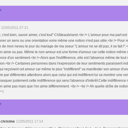
e
22/05/2011 07:21
, c'est bien, savoir aimer, c'est tout" Châteaubriand.<br /> L'amour pour ma part est 
nner un sens ou une orientation voire même une notion n'est pas utile.<br /> Pour r
 de mon neveu le jour du mariage de ma soeur "L'amour ne se dit pas, il se fait !".
'on aime ou pas. Même le non-amour est une forme d'amour car cette notion même 
tence d'un sentiment.<br /> Alors que l'indifférence, elle est l'absence même de tout
tion.<br /> Certaines personnes dans l'expression de leur sentiments paraissent ind
ui reçoivent cet amour car même le plus "indifférent" va manifester son amour d'un
e par différentes attentions alors que celui qui est indifférent lui va montrer une ce
asquer justement cette indifférence qui sera l'absence d'intérêt.Cette indifférence 
on aime pas mais que l'on aime différemment. <br /> <br /> Ah quelle drôle de noti
" !
e
 christine
21/05/2011 17:14