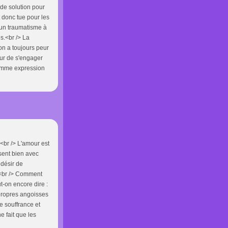
s de solution pour
t donc tue pour les
 un traumatisme à
s.<br /> La
on a toujours peur
ur de s'engager
comme expression
?<br /> L'amour est
 sent bien avec
désir de
 <br /> Comment
t-on encore dire :
 propres angoisses
e souffrance et
e fait que les