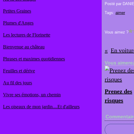
Posté par DANI
Petites Graines
Tags:
aimer
Plumes d'Anges
Vous aimez ?
Les lectures de Florinette
Bienvenue au château
En voitur
Phrases et maximes quotidiennes
Vous aimerez
Feuilles et dérive
Au fil des jours
Prenez des
Vivre ses émotions, un chemin
risques
Les oiseaux de mon jardin....Et d'ailleurs
Commentair