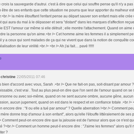
e crois la sauvegarde d'autrui. c'est à dire que celui qui souffre pense qu'il n'y a pa
n être de ses enfants que cette situation ne pourra que leur apporter du malheur es
.<br /> la mère étouffant l'enfant pense au départ sauver son enfant mais elle crée
nt qui aura du mal à le dépasser et sera "distant" dans les marques d'affection reçue
ie EST l'amour car même si elle détruit ; elle montre l'attachement. Quand on aime 
rdre la personne qu'on aime.<br /> Cet homme aime les femmes il a simplement pe
il y a ceux qui sont malades de ça qui ne vivent que dans la notion de conquête 
éalisation de leur virilité.<br /> <br /> Ah j'ai fait.... pavé !!!!!!
e
 christine
22/05/2011 07:46
s bien d'accord avec vous, Sarah .<br /> Que ne fait-on pas, soit-disant par amour 
nissable, c'est vrai . Tout au plus peut-on dire que l'on sent de l'amour quand on se
ersonne ou avec soi-même, quand on ne sent aucune ombre, aucune gêne, aucun 
sion, aucun jugement, quand on est dans le respect et en confiance totale .<br />
n encore dire : "Il ou elle a tué par amour" ? Quelle aberration !<br /> Comment peu
 mère donne trop d'amour à son enfant", alors qu'elle l'étouffe littéralement de ses
> Comment peut-on encore dire que la jalousie est de l'amour alors que ce n'est qu
ité ?<br /> Comment un homme peut-il encore dire : "J'aime les femmes" alors qu'il n
ter ?