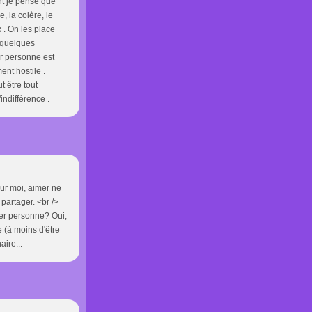
nt je pense que
, la colère, le
 . On les place
r quelques
er personne est
nt hostile .
t être tout
indifférence .
our moi, aimer ne
 partager. <br />
ter personne? Oui,
e (à moins d'être
ire...