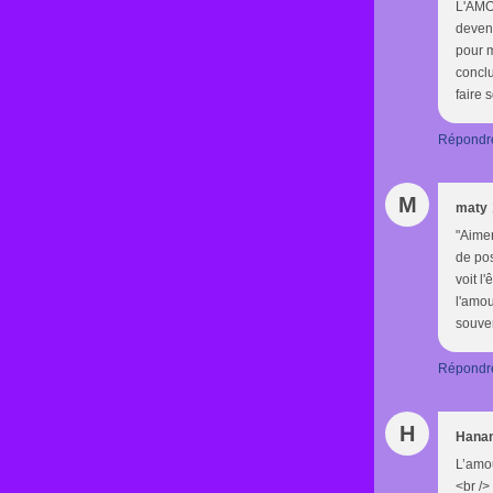
L'AMOU
deveni
pour m
conclu
faire s
Répondr
M
maty
"Aimer
de pos
voit l
l'amou
souve
Répondr
H
Hana
L’amou
<br />