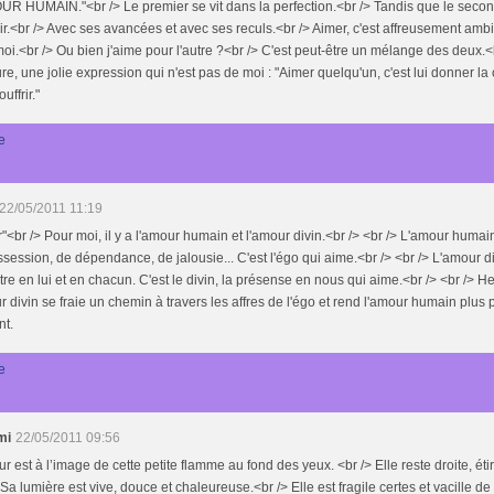
R HUMAIN."<br /> Le premier se vit dans la perfection.<br /> Tandis que le secon
r.<br /> Avec ses avancées et avec ses reculs.<br /> Aimer, c'est affreusement ambi
oi.<br /> Ou bien j'aime pour l'autre ?<br /> C'est peut-être un mélange des deux.<
re, une jolie expression qui n'est pas de moi : "Aimer quelqu'un, c'est lui donner l
ouffrir."
e
22/05/2011 11:19
"<br /> Pour moi, il y a l'amour humain et l'amour divin.<br /> <br /> L'amour huma
session, de dépendance, de jalousie... C'est l'égo qui aime.<br /> <br /> L'amour d
'être en lui et en chacun. C'est le divin, la présense en nous qui aime.<br /> <br />
r divin se fraie un chemin à travers les affres de l'égo et rend l'amour humain plus p
nt.
e
mi
22/05/2011 09:56
r est à l’image de cette petite flamme au fond des yeux. <br /> Elle reste droite, éti
 Sa lumière est vive, douce et chaleureuse.<br /> Elle est fragile certes et vacille d