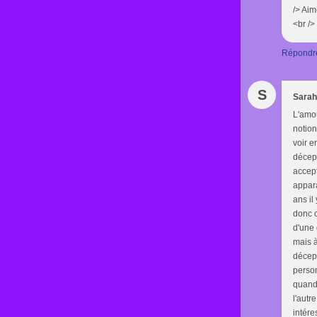
/> Aim
<br />
Répondr
S
Sarah
L'amou
notion
voir e
décept
accept
appara
ans il
donc o
d'une 
mais à
décept
person
quand 
l'autr
intére