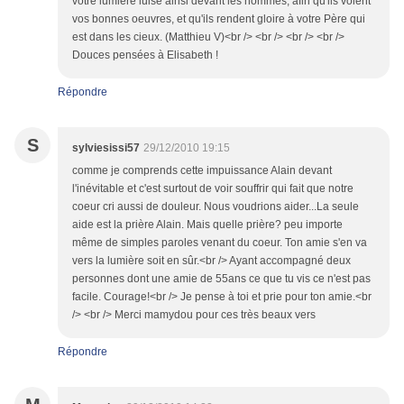
votre lumière luise ainsi devant les hommes, afin qu'ils voient
vos bonnes oeuvres, et qu'ils rendent gloire à votre Père qui
est dans les cieux. (Matthieu V)<br /> <br /> <br /> <br />
Douces pensées à Elisabeth !
Répondre
S
sylviesissi57
29/12/2010 19:15
comme je comprends cette impuissance Alain devant
l'inévitable et c'est surtout de voir souffrir qui fait que notre
coeur cri aussi de douleur. Nous voudrions aider...La seule
aide est la prière Alain. Mais quelle prière? peu importe
même de simples paroles venant du coeur. Ton amie s'en va
vers la lumière soit en sûr.<br /> Ayant accompagné deux
personnes dont une amie de 55ans ce que tu vis ce n'est pas
facile. Courage!<br /> Je pense à toi et prie pour ton amie.<br
/> <br /> Merci mamydou pour ces très beaux vers
Répondre