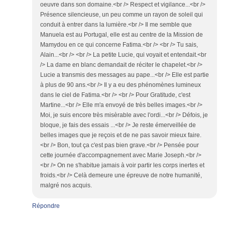
oeuvre dans son domaine.<br /> Respect et vigilance...<br />
Présence silencieuse, un peu comme un rayon de soleil qui
conduit à entrer dans la lumière.<br /> Il me semble que
Manuela est au Portugal, elle est au centre de la Mission de
Mamydou en ce qui concerne Fatima.<br /> <br /> Tu sais,
Alain...<br /> <br /> La petite Lucie, qui voyait et entendait.<br
/> La dame en blanc demandait de réciter le chapelet.<br />
Lucie a transmis des messages au pape...<br /> Elle est partie
à plus de 90 ans.<br /> Il y a eu des phénomènes lumineux
dans le ciel de Fatima.<br /> <br /> Pour Gratitude, c'est
Martine...<br /> Elle m'a envoyé de très belles images.<br />
Moi, je suis encore très misèrable avec l'ordi...<br /> Défois, je
bloque, je fais des essais ...<br /> Je reste émerveillée de
belles images que je reçois et de ne pas savoir mieux faire.
<br /> Bon, tout ça c'est pas bien grave.<br /> Pensée pour
cette journée d'accompagnement avec Marie Joseph.<br />
<br /> On ne s'habitue jamais à voir partir les corps inertes et
froids.<br /> Celà demeure une épreuve de notre humanité,
malgré nos acquis.
Répondre