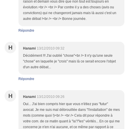
raison et demain vous dire que non tout est toujours en
évolution.<br /> <br /> Par contre il y a des choses (avis ou
convictions) qui ne changeront jamais mais là aussi c'est un
autre débat !<br /> <br /> Bonne journée.
Répondre
H
Hanami
13/12/2010 09:32
Décidément !!! J'ai oublié "chose"<br /> Il n'y qu'une seule
"chose" en laquelle je "crois" mais là ce serait encore l'objet
d'un autre débat...
Répondre
H
Hanami
13/12/2010 09:26
Oui... J'ai bien compris hier que vous n'étiez pas "futur"
avocat. Je me suis mal débrouillée dans "l'installation" de mes
mots (comme quoi !)<br /> <br /> Cela dit pour répondre à
votre com. de ce matin quant à "la"/"les" vérités... En ce qui me
concerne je n'en n'ai aucune, et ce même par rapport à ce