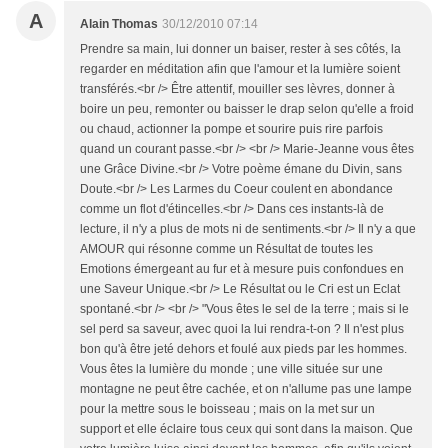
A
Alain Thomas
30/12/2010 07:14
Prendre sa main, lui donner un baiser, rester à ses côtés, la
regarder en méditation afin que l'amour et la lumière soient
transférés.<br /> Être attentif, mouiller ses lèvres, donner à
boire un peu, remonter ou baisser le drap selon qu'elle a froid
ou chaud, actionner la pompe et sourire puis rire parfois
quand un courant passe.<br /> <br /> Marie-Jeanne vous êtes
une Grâce Divine.<br /> Votre poème émane du Divin, sans
Doute.<br /> Les Larmes du Coeur coulent en abondance
comme un flot d'étincelles.<br /> Dans ces instants-là de
lecture, il n'y a plus de mots ni de sentiments.<br /> Il n'y a que
AMOUR qui résonne comme un Résultat de toutes les
Emotions émergeant au fur et à mesure puis confondues en
une Saveur Unique.<br /> Le Résultat ou le Cri est un Eclat
spontané.<br /> <br /> "Vous êtes le sel de la terre ; mais si le
sel perd sa saveur, avec quoi la lui rendra-t-on ? Il n'est plus
bon qu'à être jeté dehors et foulé aux pieds par les hommes.
Vous êtes la lumière du monde ; une ville située sur une
montagne ne peut être cachée, et on n'allume pas une lampe
pour la mettre sous le boisseau ; mais on la met sur un
support et elle éclaire tous ceux qui sont dans la maison. Que