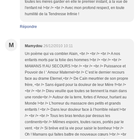
toutes les mères garder en elle le premier instant, à la vue de
l'enfant né !<br /> <br /> Avec mon profond respect, en toute
humilité de la Tendresse Infinie !
Répondre
M
Mamydou
26/12/2010 10:11
Un poème qui va combler Alain, <br /> <br /> <br /> A nos
enfants morts par la folie des hommes !<br /> <br /> <br />
MAMANS !!! AU SECOURS !<br /> <br /> <br /> Puissance et
Pouvoir de l ‘ Amour Maternel<br /> C’est le dernier recours
face au drame Eternel,<br /> De Caïn meurtrier de son propre
frère, <br /> Sans égard pour la douleur de leur Mère !!<br />
<br /> <br /> Dieu veuille que toutes se tiennent la main dans
une ronde<br /> Autour de la terre, fortes d’Amour, hurlant au
Monde !<br /> L’horreur du massacre des petits et grands
enfants ! <br /> Dans leur douleur face à l’horrible néant !<br
/> <br /> <br /> Tous les bras tendus par dessus les
continents<br /> Mêmes espoirs, toutes races, portés par le
vent. <br /> Si brève est la vie pour saisir le bonheur !<br />
Oh ! Mamans qui faites battre de nouveaux cœurs !<br /> <br