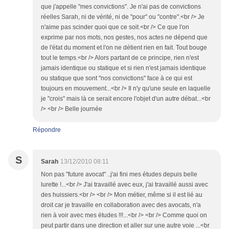
que j'appelle "mes convictions". Je n'ai pas de convictions
réelles Sarah, ni de vérité, ni de "pour" ou "contre".<br /> Je
n'aime pas scinder quoi que ce soit.<br /> Ce que l'on
exprime par nos mots, nos gestes, nos actes ne dépend que
de l'état du moment et l'on ne détient rien en fait. Tout bouge
tout le temps.<br /> Alors partant de ce principe, rien n'est
jamais identique ou statique et si rien n'est jamais identique
ou statique que sont "nos convictions" face à ce qui est
toujours en mouvement...<br /> Il n'y qu'une seule en laquelle
je "crois" mais là ce serait encore l'objet d'un autre débat...<br
/> <br /> Belle journée
Répondre
S
Sarah
13/12/2010 08:11
Non pas "future avocat" ..j'ai fini mes études depuis belle
lurette !...<br /> J'ai travaillé avec eux, j'ai travaillé aussi avec
des huissiers.<br /> <br /> Mon métier, même si il est lié au
droit car je travaille en collaboration avec des avocats, n'a
rien à voir avec mes études !!!...<br /> <br /> Comme quoi on
peut partir dans une direction et aller sur une autre voie ...<br