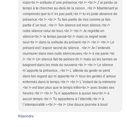
mais<br /> solitude d`une présence.<br /> <br /> J`ai perdu ce
temps à te chercher au-delà de la raison...<br /> Maintenant je
comprends que tu n`es pas parti,<br /> tu es juste absence de
présence.<br /> <br /> Tu fais partie de moi comme je fais
partie d`un tout...<br /> Ton silence est mon silence,<br />
notre silence celui de tous.<br /> <br /> Je regrette en
silence<br /> le temps passé<br /> mais ce regret reste
seul<br /> dans la solitude du présent.<br /> <br /> <br /> Le
présent est l`espoir secret du silence...<br /> Je l`entends
murmurer dans mes nuits silencieuses,<br /> il me parle.<br
/> <br /> Un silence fait de peines<br /> mais où les larmes se
baignent dans les mots du souvenir.<br /> <br /> Le silence
m`apporte ta présence...<br /> L`attente du geste se perd
dans ton regard qui m`apporte<br /> tous les gestes d`amour
enfermés dans le temps.<br /> <br /> L`instant de la mémoire
<br /> est bien plus que le temps infini<br /> avec toutes ses
heures.<br /> <br /> Tu n`appartiens à aucun lieu<br /> à
aucun temps.<br /> Tu appartiens à l`éternité,<br /> à
l`intemporalité.»<br /> <br /> Une douce journée à tous!
Répondre