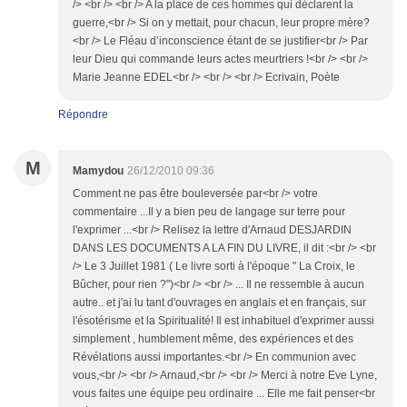
/> <br /> <br /> A la place de ces hommes qui déclarent la
guerre,<br /> Si on y mettait, pour chacun, leur propre mère?
<br /> Le Fléau d’inconscience étant de se justifier<br /> Par
leur Dieu qui commande leurs actes meurtriers !<br /> <br />
Marie Jeanne EDEL<br /> <br /> <br /> Ecrivain, Poète
Répondre
M
Mamydou
26/12/2010 09:36
Comment ne pas être bouleversée par<br /> votre
commentaire ...Il y a bien peu de langage sur terre pour
l'exprimer ...<br /> Relisez la lettre d'Arnaud DESJARDIN
DANS LES DOCUMENTS A LA FIN DU LIVRE, il dit :<br /> <br
/> Le 3 Juillet 1981 ( Le livre sorti à l'époque " La Croix, le
Bûcher, pour rien ?")<br /> <br /> ... Il ne ressemble à aucun
autre.. et j'ai lu tant d'ouvrages en anglais et en français, sur
l'ésotérisme et la Spiritualité! Il est inhabituel d'exprimer aussi
simplement , humblement même, des expériences et des
Révélations aussi importantes.<br /> En communion avec
vous,<br /> <br /> Arnaud,<br /> <br /> Merci à notre Eve Lyne,
vous faites une équipe peu ordinaire ... Elle me fait penser<br