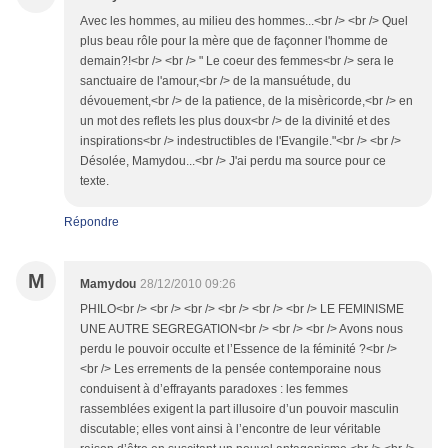
Avec les hommes, au milieu des hommes...<br /> <br /> Quel
plus beau rôle pour la mère que de façonner l'homme de
demain?!<br /> <br /> " Le coeur des femmes<br /> sera le
sanctuaire de l'amour,<br /> de la mansuétude, du
dévouement,<br /> de la patience, de la misèricorde,<br /> en
un mot des reflets les plus doux<br /> de la divinité et des
inspirations<br /> indestructibles de l'Evangile."<br /> <br />
Désolée, Mamydou...<br /> J'ai perdu ma source pour ce
texte.
Répondre
M
Mamydou
28/12/2010 09:26
PHILO<br /> <br /> <br /> <br /> <br /> <br /> LE FEMINISME
UNE AUTRE SEGREGATION<br /> <br /> <br /> Avons nous
perdu le pouvoir occulte et l’Essence de la féminité ?<br />
<br /> Les errements de la pensée contemporaine nous
conduisent à d’effrayants paradoxes : les femmes
rassemblées exigent la part illusoire d’un pouvoir masculin
discutable; elles vont ainsi à l’encontre de leur véritable