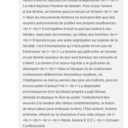
raison d’être en suscitant un nouvel antagonisme.<br /> <br />
La mère façonne l’homme de demain. Pour et par l’amour
d’une femme, un homme peut construire un Empire.<br /> <br
/> Mais les mouvements féminins ne sont peut-être que des
moyens subconscients de justifier nos propres insuffisances.
<br /> <br /> Il est légitime d’avoir la part qui revient à nos
mérites, mais avec les hommes, au milieu des hommes.<br />
<br /> N’ajoutons pas une autre ségrégation au malaise de la
Société. c’est d’Humanisme qu’il faut parler et non pas de
Féminisme.<br /> <br /> La flamme qui jaillit entre un homme
et une femme soucieux de leur seul bonheur, les consume et
s’éteint. La cendre d’un amour égoïste a le goût amer du
désespoir.<br /> <br /> Mais à l’époque où de scabreuses
controverses déflorent les merveilleux mystères, où
l’intelligence se met au service des plus vils instincts, peut-on
encore parler d’amour?<br /> <br /> La déplorable
inconséquence d’un soi-disant progrès a jugé désuet,
démodé et utopique le rêve du poète: l’enfantement des
oeuvres à la hauteur des Vertus complémentaires, la fusion
de deux cœurs pour embraser la terre, l’Etre achevé, homme
et femme, vibrant sur la résonance d’une note unique.<br />
<br /> <br /> <br /> <br /> Marie Jeanne E D E L <br /> Ecrivain
Conférencière