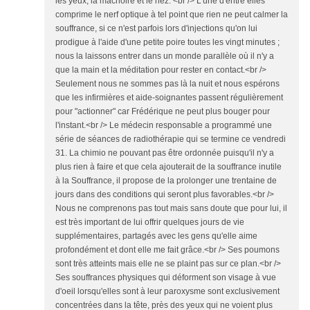
les yeux, la mâchoire et le nez. <br /> L'une d'entre elles
comprime le nerf optique à tel point que rien ne peut calmer la
souffrance, si ce n'est parfois lors d'injections qu'on lui
prodigue à l'aide d'une petite poire toutes les vingt minutes ;
nous la laissons entrer dans un monde parallèle où il n'y a
que la main et la méditation pour rester en contact.<br />
Seulement nous ne sommes pas là la nuit et nous espérons
que les infirmières et aide-soignantes passent régulièrement
pour "actionner" car Frédérique ne peut plus bouger pour
l'instant.<br /> Le médecin responsable a programmé une
série de séances de radiothérapie qui se termine ce vendredi
31. La chimio ne pouvant pas être ordonnée puisqu'il n'y a
plus rien à faire et que cela ajouterait de la souffrance inutile
à la Souffrance, il propose de la prolonger une trentaine de
jours dans des conditions qui seront plus favorables.<br />
Nous ne comprenons pas tout mais sans doute que pour lui, il
est très important de lui offrir quelques jours de vie
supplémentaires, partagés avec les gens qu'elle aime
profondément et dont elle me fait grâce.<br /> Ses poumons
sont très atteints mais elle ne se plaint pas sur ce plan.<br />
Ses souffrances physiques qui déforment son visage à vue
d'oeil lorsqu'elles sont à leur paroxysme sont exclusivement
concentrées dans la tête, près des yeux qui ne voient plus