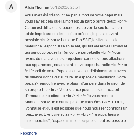
A
Alain Thomas
30/12/2010 23:54
Vous avez été très touchée par la mort de votre papa mais
vous saviez déjà que la mort est un bardo (entre deux).<br />
Ce qui est difficile à supporter est de voir la souffrance, en
totale impuissance sinon d'être présent, le plus souvent
possible.<br /> <br /> Lorsque l'on SAIT, le silence est le
moteur de l'esprit qui se souvient, qui fait verser les larmes et
qui surtout propose la Rencontre perpétuelle.<br /> Nous
avons du mal avec nos projections car nous nous attachons
aux apparences, notamment l'enveloppe charnelle.<br /> <br
/> L'esprit de votre Papa est en vous indéfiniment, au travers
du silence dont avez su faire un espace de méditation. Votre
papa s'y engouffre avec le plaisir d'un père dans le giron de
sa propre fille.<br /> Votre silence pour lui est un accueil
d'amour et une offrande.<br /> <br /> Je vous remercie
Manuela.<br /> Je n'oublie pas que vous êtes GRATITUDE,
lyonnaise et qu'il est possible que nous nous rencontrions un
jour... avec Eve Lyne et Isa.<br /> <br /> "Tu appartiens à
l'Intemporalité", l'espace infini de l'esprit où Tout est possible.
Répondre