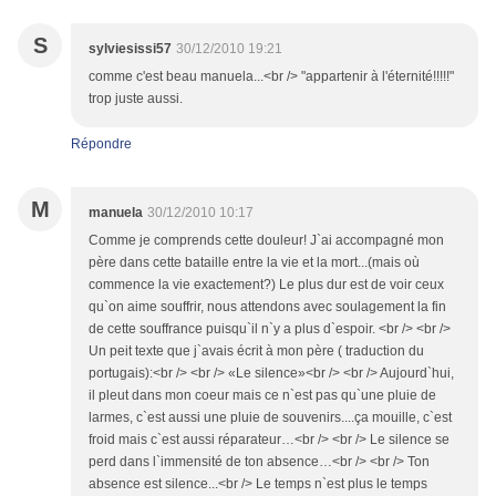
S
sylviesissi57
30/12/2010 19:21
comme c'est beau manuela...<br /> "appartenir à l'éternité!!!!!"
trop juste aussi.
Répondre
M
manuela
30/12/2010 10:17
Comme je comprends cette douleur! J`ai accompagné mon
père dans cette bataille entre la vie et la mort...(mais où
commence la vie exactement?) Le plus dur est de voir ceux
qu`on aime souffrir, nous attendons avec soulagement la fin
de cette souffrance puisqu`il n`y a plus d`espoir. <br /> <br />
Un peit texte que j`avais écrit à mon père ( traduction du
portugais):<br /> <br /> «Le silence»<br /> <br /> Aujourd`hui,
il pleut dans mon coeur mais ce n`est pas qu`une pluie de
larmes, c`est aussi une pluie de souvenirs....ça mouille, c`est
froid mais c`est aussi réparateur…<br /> <br /> Le silence se
perd dans l`immensité de ton absence…<br /> <br /> Ton
absence est silence...<br /> Le temps n`est plus le temps