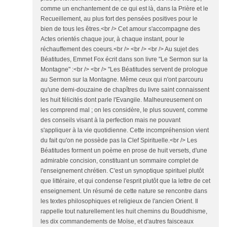
comme un enchantement de ce qui est là, dans la Prière et le
Recueillement, au plus fort des pensées positives pour le
bien de tous les êtres.<br /> Cet amour s'accompagne des
Actes orientés chaque jour, à chaque instant, pour le
réchauffement des coeurs.<br /> <br /> <br /> Au sujet des
Béatitudes, Emmet Fox écrit dans son livre "Le Sermon sur la
Montagne" :<br /> <br /> "Les Béatitudes servent de prologue
au Sermon sur la Montagne. Même ceux qui n'ont parcouru
qu'une demi-douzaine de chapîtres du livre saint connaissent
les huit félicités dont parle l'Evangile. Malheureusement on
les comprend mal ; on les considère, le plus souvent, comme
des conseils visant à la perfection mais ne pouvant
s'appliquer à la vie quotidienne. Cette incompréhension vient
du fait qu'on ne possède pas la Clef Spirituelle.<br /> Les
Béatitudes forment un poème en prose de huit versets, d'une
admirable concision, constituant un sommaire complet de
l'enseignement chrétien. C'est un synoptique spirituel plutôt
que littéraire, et qui condense l'esprit plutôt que la lettre de cet
enseignement. Un résumé de cette nature se rencontre dans
les textes philosophiques et religieux de l'ancien Orient. Il
rappelle tout naturellement les huit chemins du Bouddhisme,
les dix commandements de Moïse, et d'autres faisceaux