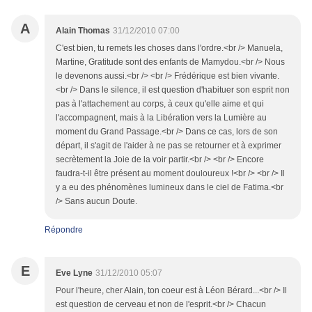
A
Alain Thomas
31/12/2010 07:00
C'est bien, tu remets les choses dans l'ordre.<br /> Manuela,
Martine, Gratitude sont des enfants de Mamydou.<br /> Nous
le devenons aussi.<br /> <br /> Frédérique est bien vivante.
<br /> Dans le silence, il est question d'habituer son esprit non
pas à l'attachement au corps, à ceux qu'elle aime et qui
l'accompagnent, mais à la Libération vers la Lumière au
moment du Grand Passage.<br /> Dans ce cas, lors de son
départ, il s'agit de l'aider à ne pas se retourner et à exprimer
secrètement la Joie de la voir partir.<br /> <br /> Encore
faudra-t-il être présent au moment douloureux !<br /> <br /> Il
y a eu des phénomènes lumineux dans le ciel de Fatima.<br
/> Sans aucun Doute.
Répondre
E
Eve Lyne
31/12/2010 05:07
Pour l'heure, cher Alain, ton coeur est à Léon Bérard...<br /> Il
est question de cerveau et non de l'esprit.<br /> Chacun