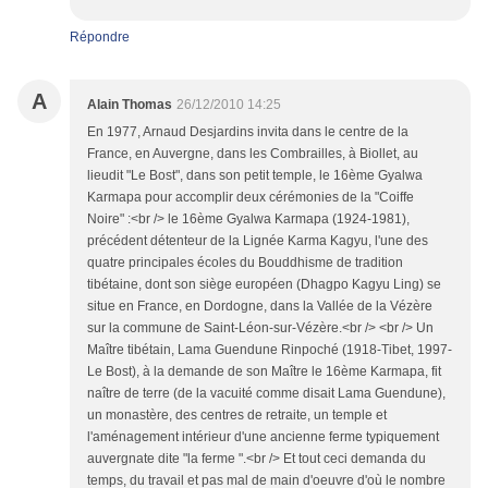
Répondre
A
Alain Thomas
26/12/2010 14:25
En 1977, Arnaud Desjardins invita dans le centre de la
France, en Auvergne, dans les Combrailles, à Biollet, au
lieudit "Le Bost", dans son petit temple, le 16ème Gyalwa
Karmapa pour accomplir deux cérémonies de la "Coiffe
Noire" :<br /> le 16ème Gyalwa Karmapa (1924-1981),
précédent détenteur de la Lignée Karma Kagyu, l'une des
quatre principales écoles du Bouddhisme de tradition
tibétaine, dont son siège européen (Dhagpo Kagyu Ling) se
situe en France, en Dordogne, dans la Vallée de la Vézère
sur la commune de Saint-Léon-sur-Vézère.<br /> <br /> Un
Maître tibétain, Lama Guendune Rinpoché (1918-Tibet, 1997-
Le Bost), à la demande de son Maître le 16ème Karmapa, fit
naître de terre (de la vacuité comme disait Lama Guendune),
un monastère, des centres de retraite, un temple et
l'aménagement intérieur d'une ancienne ferme typiquement
auvergnate dite "la ferme ".<br /> Et tout ceci demanda du
temps, du travail et pas mal de main d'oeuvre d'où le nombre