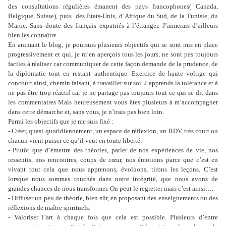
des consultations régulières émanent des pays francophones( Canada,
Belgique, Suisse), puis
des Etats-Unis, d’Afrique du Sud, de la Tunisie, du
Maroc. Sans doute des français expatriés à l’étranger. J’aimerais d’ailleurs
bien les connaître.
En animant le blog, je poursuis plusieurs objectifs qui se sont mis en place
progressivement
et qui, je m’en aperçois tous les jours, ne sont pas toujours
faciles à réaliser car communiquer de cette façon demande de la prudence, de
la diplomatie tout en restant authentique. Exercice de haute voltige qui
concourt ainsi, chemin faisant, à travailler sur soi. J’apprends la tolérance et à
ne pas être trop réactif car je ne partage pas toujours tout ce qui se dit dans
les commentaires Mais heureusement vous êtes plusieurs à m’accompagner
dans cette démarche et, sans vous, je n’irais pas bien loin.
Parmi les objectifs que je me suis fixé :
- Créer, quasi quotidiennement, un espace de réflexion, un RDV, très court ou
chacun vient puiser ce qu’il veut en toute liberté.
- Plutôt que d’émettre des théories, parler de nos expériences de vie, nos
ressentis, nos rencontres, coups de cœur, nos émotions parce que
c’est
en
vivant tout cela que nous apprenons, évoluons, tirons les leçons. C’est
lorsque nous sommes touchés dans notre intégrité, que nous avons de
grandes chances de nous transformer. On peut le regretter mais c’est ainsi….
- Diffuser un peu de théorie, bien sûr, en proposant des enseignements ou des
réflexions de maître spirituels.
- Valoriser l’art à chaque fois que cela est possible. Plusieurs d’entre