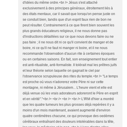
d'idées du même ordre.<br /> Jésus s'est attaché
exclusivement à des principes généraux, étroitement liés à
des états mentaux, car il savait que lorsqu'on pense juste on
se conduit bien, tandis que d'un esprit faux rien de bon ne
peut résulter. Contrairement à ce que firent bien souvent les
plus grands éducateurs religieux, il ne nous donne pas
d'instructions détaillées sur ce que nous devons faire ou ne
pas faire ; il ne nous dit ni ce qu'il convient de manger et de
boire, ni ce qu'il ne faut ni manger ni boire, et il ne nous
recommande l'observation d'aucun rite à certaines époques
ou en certaines saisons. En fait, son enseignement tout entier
est anti-ritualiste, anti-formaliste. Il tolérait mal les prêtres juifs
et leur théorie selon laquelle on gagnait le ciel par
l'observance scrupuleuse des rites du temple.<br /> "Le temps
est proche où vous n'adorerez votre Père ni sur cette
montagne, ni même à Jérusalem... L'heure vient et elle est
déjà venue où les vrais adorateurs adoreront le Père en esprit
et en vérité"."<br /> <br /> <br /> <br /> L'IRM d'hier a montré
que les quatre tumeurs les plus grosses déjà repérées il y a
moins d'un mois maintenant, avaient augmenté d'environ
quatre centimètres chacune, ce qui provoque des oedèmes
cérébraux entraînant des douleurs intolérables dans la tête,