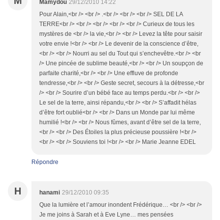
M
Mamydou
29/12/2010 14:22
Pour Alain,<br /> <br /> .<br /> <br /> <br /> SEL DE LA
TERRE<br /> <br /> <br /> <br /> <br /> Curieux de tous les
mystères de <br /> la vie,<br /> <br /> Levez la tête pour saisir
votre envie !<br /> <br /> Le devenir de la conscience d’être,
<br /> <br /> Nourri au sel du Tout qui s’enchevêtre.<br /> <br
/> Une pincée de sublime beauté,<br /> <br /> Un soupçon de
parfaite charité,<br /> <br /> Une effluve de profonde
tendresse,<br /> <br /> Geste secret, secours à la détresse,<br
/> <br /> Sourire d’un bébé face au temps perdu.<br /> <br />
Le sel de la terre, ainsi répandu,<br /> <br /> S’affadit hélas
d’être fort oublié<br /> <br /> Dans un Monde par lui même
humilié !<br /> <br /> Nous fûmes, avant d’être sel de la terre,
<br /> <br /> Des Étoiles la plus précieuse poussière !<br />
<br /> <br /> Souviens toi !<br /> <br /> Marie Jeanne EDEL
Répondre
H
hanami
29/12/2010 09:35
Que la lumière et l’amour inondent Frédérique… <br /> <br />
Je me joins à Sarah et à Eve Lyne… mes pensées