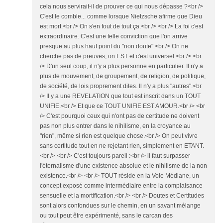
cela nous servirait-il de prouver ce qui nous dépasse ?<br />
C'est le comble... comme lorsque Nietzsche afirme que Dieu
est mort.<br /> On s'en fout de tout ça.<br /> <br /> La foi c'est
extraordinaire. C'est une telle conviction que l'on arrive
presque au plus haut point du "non doute".<br /> On ne
cherche pas de preuves, on EST et c'est universel.<br /> <br
/> D'un seul coup, il n'y a plus personne en particulier. Il n'y a
plus de mouvement, de groupement, de religion, de politique,
de société, de lois proprement dites. Il n'y a plus "autres".<br
/> Il y a une REVELATION que tout est inscrit dans un TOUT
UNIFIE.<br /> Et que ce TOUT UNIFIE EST AMOUR.<br /> <br
/> C'est pourquoi ceux qui n'ont pas de certitude ne doivent
pas non plus entrer dans le nihilisme, en la croyance au
"rien", même si rien est quelque chose.<br /> On peut vivre
sans certitude tout en ne rejetant rien, simplement en ETANT.
<br /> <br /> C'est toujours pareil :<br /> il faut surpasser
l'éternalisme d'une existence absolue et le nihilisme de la non
existence.<br /> <br /> TOUT réside en la Voie Médiane, un
concept exposé comme intermédiaire entre la complaisance
sensuelle et la mortification.<br /> <br /> Doutes et Certitudes
sont alors confondues sur le chemin, en un savant mélange
ou tout peut être expérimenté, sans le carcan des