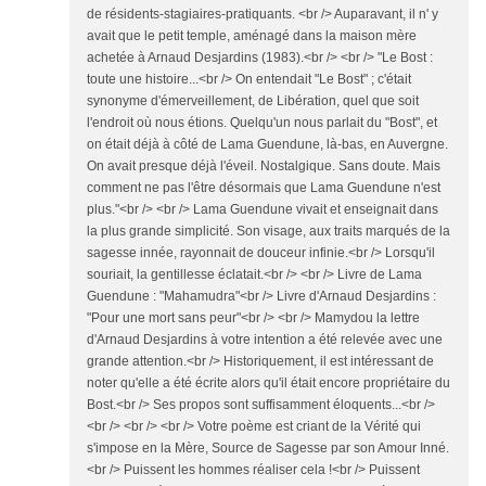
de résidents-stagiaires-pratiquants. <br /> Auparavant, il n' y
avait que le petit temple, aménagé dans la maison mère
achetée à Arnaud Desjardins (1983).<br /> <br /> "Le Bost :
toute une histoire...<br /> On entendait "Le Bost" ; c'était
synonyme d'émerveillement, de Libération, quel que soit
l'endroit où nous étions. Quelqu'un nous parlait du "Bost", et
on était déjà à côté de Lama Guendune, là-bas, en Auvergne.
On avait presque déjà l'éveil. Nostalgique. Sans doute. Mais
comment ne pas l'être désormais que Lama Guendune n'est
plus."<br /> <br /> Lama Guendune vivait et enseignait dans
la plus grande simplicité. Son visage, aux traits marqués de la
sagesse innée, rayonnait de douceur infinie.<br /> Lorsqu'il
souriait, la gentillesse éclatait.<br /> <br /> Livre de Lama
Guendune : "Mahamudra"<br /> Livre d'Arnaud Desjardins :
"Pour une mort sans peur"<br /> <br /> Mamydou la lettre
d'Arnaud Desjardins à votre intention a été relevée avec une
grande attention.<br /> Historiquement, il est intéressant de
noter qu'elle a été écrite alors qu'il était encore propriétaire du
Bost.<br /> Ses propos sont suffisamment éloquents...<br />
<br /> <br /> <br /> Votre poème est criant de la Vérité qui
s'impose en la Mère, Source de Sagesse par son Amour Inné.
<br /> Puissent les hommes réaliser cela !<br /> Puissent