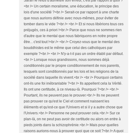
Sarah le refus d'admettre son erreur, c'est par rapport à quoi ?
<br /> Un certain moralisme, une éducation, le principe des
lois d'une société ?<br /> Serait-ce par rapport à une charte
que nous aurions définie avec nous-mêmes, pour éviter de
tomber dans le vide ?<br /> <br /> Et si nous libérions tous ces
préjugés, ces à priori !<br /> Parce que nous ne sommes rien
d'autre que le mental que nous fabriquons en notre propre
être... c'est tout !<br /> <br /> Croyez-vous que le mental des
bouddhistes est le même que celui des catholiques par
exemple ?<br /> <br /> N'y-a-t-il pas un ordre établi par défaut.
<br /> Lorsque nous grandissons, nous sommes déjà
conditionnés par le propre conditionnement de nos parents,
lesquels sont conditionnés par les lois et les religions de la
société dans laquelle ils vivent.<br /> <br /> Pourquoi certains
ont-ils une foi inébranlable ?<br /> Ils appellent cela la Vérité.
Ils ont une certitude, à ce niveau-là. Pourquoi ?<br /> <br />
Pourtant, ils ne peuvent pas le prouver.<br /> Ils ne peuvent
pas prouver ce qu'est le Ciel et comment naissent les
éléments et qu'est-ce que l'Univers et si il y a autre chose que
l'Univers.<br /> Personne ne peut prouver cela.<br /> Sur ce
plan-là, on ne peut pas avoir de certitude ou alors on entre à
pieds joints dans la schizophrénie.<br /> Mais pour quelles
raisons aurions-nous à prouver quoi que ce soit ?<br /> A quoi