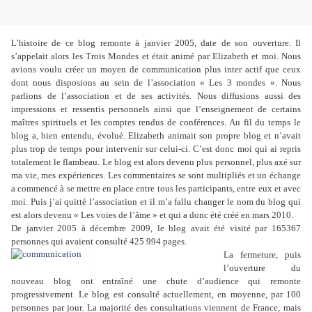
L’histoire de ce blog remonte à janvier 2005, date de son ouverture. Il
s’appelait alors les Trois Mondes et était animé par Elizabeth et moi. Nous
avions voulu créer un moyen de communication plus inter actif que ceux
dont nous disposions au sein de l’association « Les
3 mondes ». Nous
parlions de l’association et de ses activités. Nous diffusions aussi des
impressions et ressentis personnels
ainsi que l’enseignement de certains
maîtres spirituels et les comptes rendus de conférences. Au fil du temps le
blog a, bien entendu, évolué. Elizabeth animait son propre blog et n’avait
plus trop de temps pour intervenir sur celui-ci. C’est donc moi qui ai repris
totalement le flambeau. Le blog est alors devenu plus personnel, plus axé sur
ma vie, mes expériences. Les commentaires se sont multipliés et un échange
a commencé à se mettre en place entre tous les participants, entre eux et avec
moi. Puis j’ai quitté l’association et il m’a fallu changer le nom du blog qui
est alors devenu « Les voies de l’âme »
et qui a donc été créé en mars 2010.
De janvier 2005 à décembre 2009, le blog avait été visité par
165367
personnes
qui avaient consulté
425 994 pages.
La fermeture, puis
l’ouverture du
nouveau blog ont entraîné une chute d’audience qui remonte
progressivement. Le blog est consulté actuellement, en moyenne, par 100
personnes par jour. La majorité des consultations viennent de France, mais