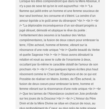
Lorsque les êtres comprendront que dans la Mère Absolue, il
n'y a pas de sexe tel qu'on le voit aujourd'hui :<br /> "La
flamme qui jaillit entre un homme et une femme soucieux de
leur seul bonheur, les consume et s’éteint. La cendre d’un
amour égoïste a le goût amer du désespoir."<br /> <br /> <br
/> "La déplorable inconséquence d’un soi-disant progrès a
jugé désuet, démodé et utopique le rêve du poète :
l’enfantement des oeuvres à la hauteur des Vertus
complémentaires, la fusion de deux cœurs pour embraser la
terre, l’Etre achevé, homme et femme, vibrant sur la
résonance d’une note unique."<br /> Quelle beauté du Verbe
et quelle Sagesse !<br /> <br /> Nous avons dénaturé la
relation et voué au sexe le culte de l'onanisme à deux,
occultant par là-même le caractète oblatif de l'amour de son
prochain.<br /> <br /> Ces quelques lignes écrites plus haut
résonnent comme le Chant de l'Espérance et de ce qui est
Possible de réaliser en Mains Jointes, de l'Être achevé, la
fusion de deux coeurs pour embraser la terre, homme et
femme vibrant sur la résonnance d'une note unique.<br /> <br
/> Que les larmes de l'Abondance coulent en Joie profonde
sur les joues de la Douceur !<br /> <br /> L'Amour du Père
Divin et de la Mère Divine se situe en chacun de nous, au
plus profondément du Coeur, au plus près de notre visage,