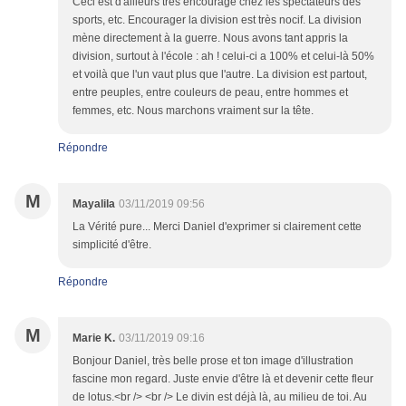
Ceci est d'ailleurs très encouragé chez les spectateurs des
sports, etc. Encourager la division est très nocif. La division
mène directement à la guerre. Nous avons tant appris la
division, surtout à l'école : ah ! celui-ci a 100% et celui-là 50%
et voilà que l'un vaut plus que l'autre. La division est partout,
entre peuples, entre couleurs de peau, entre hommes et
femmes, etc. Nous marchons vraiment sur la tête.
Répondre
M
Mayalila
03/11/2019 09:56
La Vérité pure... Merci Daniel d'exprimer si clairement cette
simplicité d'être.
Répondre
M
Marie K.
03/11/2019 09:16
Bonjour Daniel, très belle prose et ton image d'illustration
fascine mon regard. Juste envie d'être là et devenir cette fleur
de lotus.<br /> <br /> Le divin est déjà là, au milieu de toi. Au