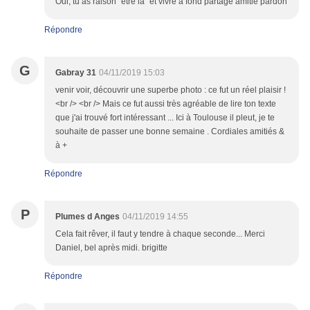
Oui, tu as raison "être là" et vivre à fond partage amitié pardon
Répondre
G
Gabray 31
04/11/2019 15:03
venir voir, découvrir une superbe photo : ce fut un réel plaisir !
<br /> <br /> Mais ce fut aussi très agréable de lire ton texte
que j'ai trouvé fort intéressant ... Ici à Toulouse il pleut, je te
souhaite de passer une bonne semaine . Cordiales amitiés &
à +
Répondre
P
Plumes d Anges
04/11/2019 14:55
Cela fait rêver, il faut y tendre à chaque seconde... Merci
Daniel, bel après midi. brigitte
Répondre