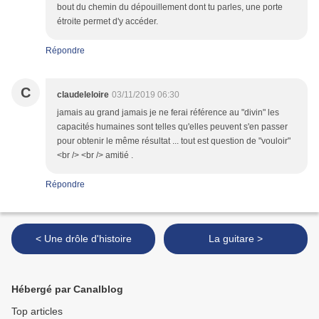
bout du chemin du dépouillement dont tu parles, une porte
étroite permet d'y accéder.
Répondre
C
claudeleloire
03/11/2019 06:30
jamais au grand jamais je ne ferai référence au "divin" les
capacités humaines sont telles qu'elles peuvent s'en passer
pour obtenir le même résultat ... tout est question de "vouloir"
<br /> <br /> amitié .
Répondre
< Une drôle d'histoire
La guitare >
Hébergé par Canalblog
Top articles