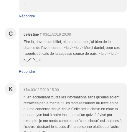
!
Répondre
C
celestine T
03/11/2019 20:08
Etre là, devant ton billet, et me dire que k-j'ai bien de la
chance de t'avoir connu...<br /> <br /> Merci daniel, pour ces
rappels délicats de la sagesse source de paix...<br /> <br />
•.¸¸.•*`*•.¸¸☆
Répondre
K
kéa
03/11/2019 15:00
"...en accueillant toutes les informations sans qu’elles soient
retraitées par le mental." Ces mots ressortent du texte en ce
qui me concerne.<br /> <br /> Cette petite chose en chacun
qui analyse tout à notre insu. Lors d'un quiz télévisé par
exemple, je me rends compte que "cette chose" est toujours à
l'œuvre, désirant le succès d'une personne plutôt que l'autre.