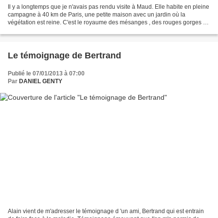
Il y a longtemps que je n'avais pas rendu visite à Maud. Elle habite en pleine
campagne à 40 km de Paris, une petite maison avec un jardin où la
végétation est reine. C'est le royaume des mésanges , des rouges gorges et
des bergeronnettes et de bien d'autres...
Le témoignage de Bertrand
Publié le 07/01/2013 à 07:00
Par
DANIEL GENTY
Alain vient de m'adresser le témoignage d 'un ami, Bertrand qui est entrain