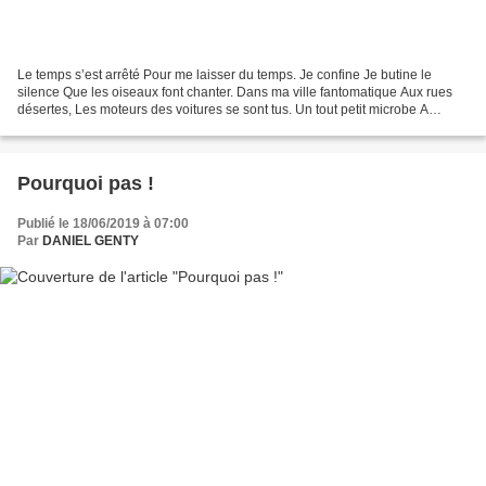
Le temps s’est arrêté Pour me laisser du temps. Je confine Je butine le
silence Que les oiseaux font chanter. Dans ma ville fantomatique Aux rues
désertes, Les moteurs des voitures se sont tus. Un tout petit microbe A
changé la donne. Bascule d’un monde...
Pourquoi pas !
Publié le 18/06/2019 à 07:00
Par
DANIEL GENTY