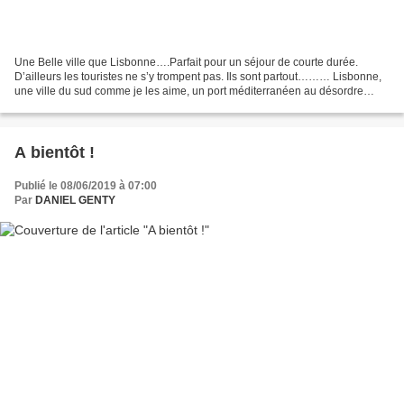
Une Belle ville que Lisbonne….Parfait pour un séjour de courte durée.
D’ailleurs les touristes ne s’y trompent pas. Ils sont partout……… Lisbonne,
une ville du sud comme je les aime, un port méditerranéen au désordre
irrésistible et à l’ambiance cosmopolite....
A bientôt !
Publié le 08/06/2019 à 07:00
Par
DANIEL GENTY