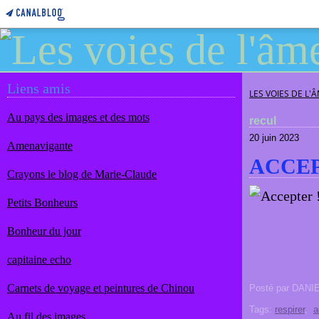
Liens amis
LES VOIES DE L'
Au pays des images et des mots
recul
20 juin 2023
Amenavigante
ACCEP
Crayons le blog de Marie-Claude
Petits Bonheurs
Bonheur du jour
capitaine echo
Carnets de voyage et peintures de Chinou
Posté par DANI
Tags:
respirer
,
a
Au fil des images