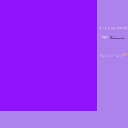
Posté par DANI
Tags:
le temps
,
Vous aimez ?