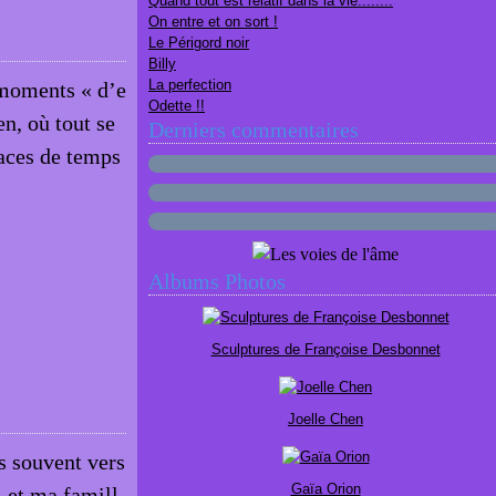
Quand tout est relatif dans la vie........
On entre et on sort !
Le Périgord noir
Billy
La perfection
s moments « d’e
Odette !!
en, où tout se
Derniers commentaires
paces de temps
Albums Photos
Sculptures de Françoise Desbonnet
Joelle Chen
us souvent vers
Gaïa Orion
 et ma famill