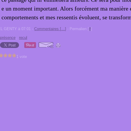
e un moment important. Alors forcément ma manière 
comportements et mes ressentis évoluent, se transforme
EL GENTY à 07:01 -
Commentaires [
…
]
- Permalien [
#
]
présence
,
recul
1 vote