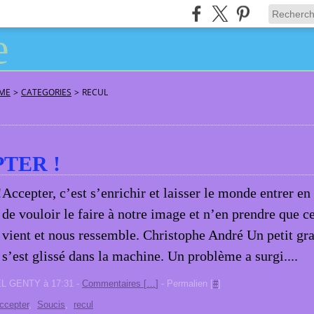
ÂME
>
CATEGORIES
>
RECUL
TER !
Accepter, c’est s’enrichir et laisser le monde entrer en
de vouloir le faire à notre image et n’en prendre que c
vient et nous ressemble. Christophe André Un petit gra
s’est glissé dans la machine. Un problème a surgi....
EL GENTY à 17:31 -
Commentaires [
…
]
- Permalien [
#
]
ccepter
,
Soucis
,
recul