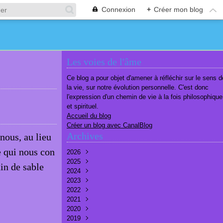
Connexion
+
Créer mon blog
Les voies de l'âme
Ce blog a pour objet d'amener à réfléchir sur le sens d
la vie, sur notre évolution personnelle. C'est donc
l'expression d'un chemin de vie à la fois philosophique
et spirituel.
Accueil du blog
Créer un blog avec CanalBlog
Archives
 nous, au lieu
e qui nous con
2026
2025
Août
(1)
in de sable
2024
Juillet
Décembre
(6)
(7)
2023
Juin
Novembre
Décembre
(7)
(6)
(10)
2022
Mai
Octobre
Novembre
Décembre
(7)
(7)
(9)
(9)
2021
Avril
Septembre
Octobre
Novembre
Décembre
(6)
(8)
(9)
(3)
(7)
2020
Mars
Août
Septembre
Octobre
Septembre
Décembre
(6)
(6)
(9)
(10)
(8)
(3)
2019
Février
Juillet
Août
Septembre
Août
Novembre
Décembre
(7)
(8)
(8)
(8)
(9)
(9)
(9)