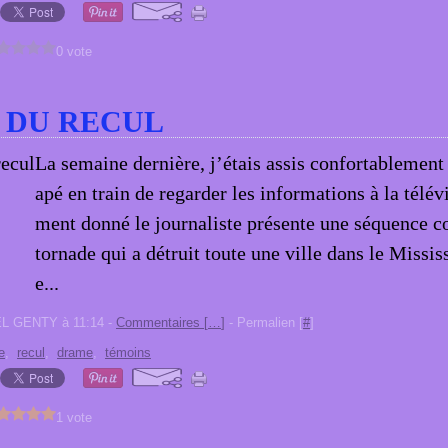
0 vote
 DU RECUL
La semaine dernière, j’étais assis confortablemen
apé en train de regarder les informations à la télé
ment donné le journaliste présente une séquence c
tornade qui a détruit toute une ville dans le Missis
e...
EL GENTY à 11:14 -
Commentaires [
…
]
- Permalien [
#
]
e
,
recul
,
drame
,
témoins
1 vote