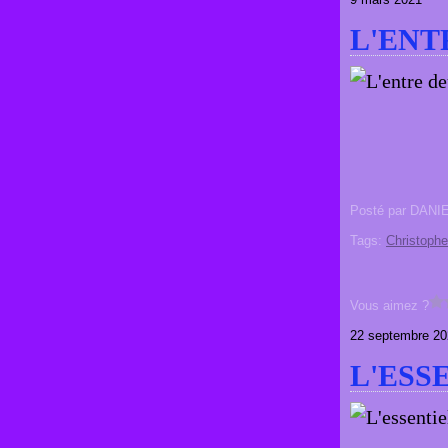
L'ENT
Posté par DANI
Tags:
Christophe
Vous aimez ?
22 septembre 20
L'ESS