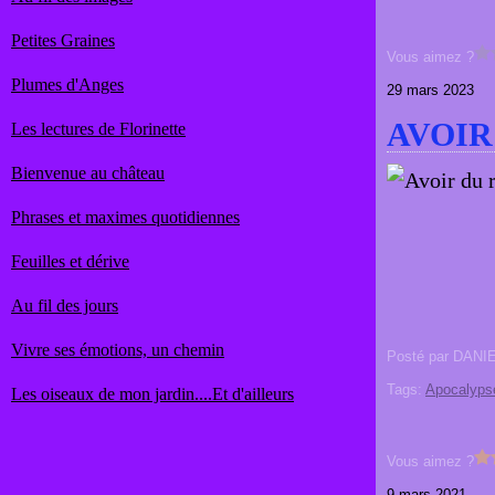
Petites Graines
Vous aimez ?
Plumes d'Anges
29 mars 2023
AVOIR
Les lectures de Florinette
Bienvenue au château
Phrases et maximes quotidiennes
Feuilles et dérive
Au fil des jours
Vivre ses émotions, un chemin
Posté par DANI
Tags:
Apocalyps
Les oiseaux de mon jardin....Et d'ailleurs
Vous aimez ?
9 mars 2021