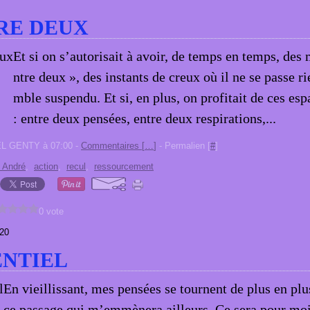
RE DEUX
Et si on s’autorisait à avoir, de temps en temps, de
ntre deux », des instants de creux où il ne se passe ri
mble suspendu. Et si, en plus, on profitait de ces es
: entre deux pensées, entre deux respirations,...
EL GENTY à 07:00 -
Commentaires [
…
]
- Permalien [
#
]
 André
,
action
,
recul
,
ressourcement
0 vote
20
ENTIEL
En vieillissant, mes pensées se tournent de plus en pl
ce passage qui m’emmènera ailleurs. Ce sera pour moi