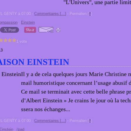
"L'Univers", une partie limit
EL GENTY à 07:00 -
Commentaires [
…
]
- Permalien [
#
]
ompassion
,
Einstein
1 vote
13
RAISON EINSTEIN
Il y a de cela quelques jours Marie Christine 
mail humoristique concernant l’usage abusif d
Ce mail se terminait avec cette belle phrase 
d’Albert Einstein » Je crains le jour où la tec
ssera nos échanges...
EL GENTY à 07:00 -
Commentaires [
…
]
- Permalien [
#
]
Einstein
,
i'pad