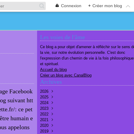
Connexion
+
Créer mon blog
Les voies de l'âme
Ce blog a pour objet d'amener à réfléchir sur le sens d
la vie, sur notre évolution personnelle. C'est donc
l'expression d'un chemin de vie à la fois philosophique
et spirituel.
Accueil du blog
Créer un blog avec CanalBlog
Archives
 page Facebook
2026
2025
Août
(2)
og suivant htt
2024
Juillet
Décembre
(6)
(7)
te.fr/: ce pet
2023
Juin
Novembre
Décembre
(7)
(6)
(10)
2022
Mai
Octobre
Novembre
Décembre
(7)
(7)
(9)
(9)
’être humain e
2021
Avril
Septembre
Octobre
Novembre
Décembre
(6)
(8)
(9)
(3)
(7)
2020
Mars
Août
Septembre
Octobre
Septembre
Décembre
(6)
(6)
(9)
(10)
(8)
(3)
nous appelons
2019
Février
Juillet
Août
Septembre
Août
Novembre
Décembre
(7)
(8)
(8)
(8)
(9)
(9)
(9)