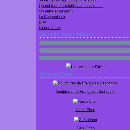
Je ne pense pas......Donc je suis!
Quand tout est relatif dans la vie........
On entre et on sort !
Le Périgord noir
Billy
La perfection
Derniers commentaires
Albums Photos
Sculptures de Françoise Desbonnet
Joelle Chen
Gaïa Orion