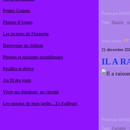
Petites Graines
Posté par DANI
Plumes d'Anges
Tags:
illusion
,
c
Les lectures de Florinette
Vous aimez ?
Bienvenue au château
21 décembre 20
Phrases et maximes quotidiennes
IL A 
Feuilles et dérive
Au fil des jours
Vivre ses émotions, un chemin
Les oiseaux de mon jardin....Et d'ailleurs
Posté par DANI
Tags:
Portable
,