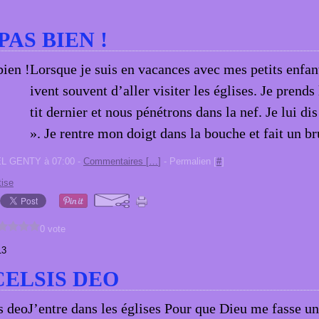
PAS BIEN !
Lorsque je suis en vacances avec mes petits enfant
ivent souvent d’aller visiter les églises. Je prends
tit dernier et nous pénétrons dans la nef. Je lui di
». Je rentre mon doigt dans la bouche et fait un bru
EL GENTY à 07:00 -
Commentaires [
…
]
- Permalien [
#
]
tise
0 vote
13
CELSIS DEO
J’entre dans les églises Pour que Dieu me fasse un