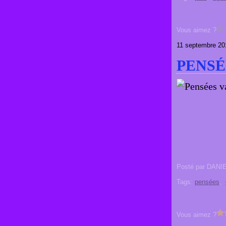
Vous aimez ?
11 septembre 20
PENSÉ
Posté par DANI
Tags:
pensées
,
Vous aimez ?