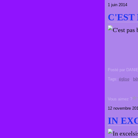
1 juin 2014
C'EST 
Posté par DANI
Tags:
église
,
bê
Vous aimez ?
12 novembre 20
IN EX