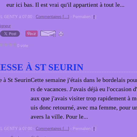
eur ici bas. Il est vrai qu'il appartient à tout le...
EL GENTY à 07:00 -
Commentaires [
…
]
- Permalien [
#
]
igneur
0 vote
ESSE À ST SEURIN
Cette semaine j'étais dans le bordelais pou
rs de vacances. J'avais déjà eu l'occasion d
aux que j'avais visiter trop rapidement à m
uis donc retourné, avec ma femme, pour un
avers la ville. Pour le...
EL GENTY à 07:00 -
Commentaires [
…
]
- Permalien [
#
]