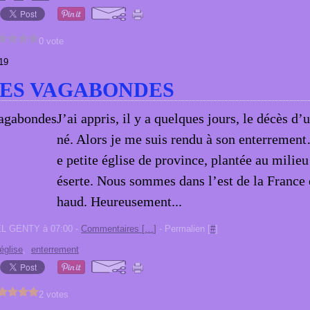
0 vote
19
ES VAGABONDES
J’ai appris, il y a quelques jours, le décès d’
né. Alors je me suis rendu à son enterreme
e petite église de province, plantée au milie
éserte. Nous sommes dans l’est de la France et
haud. Heureusement...
EL GENTY à 07:00 -
Commentaires [
…
]
- Permalien [
#
]
église
,
enterrement
2 votes