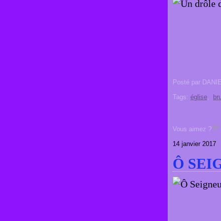
Posté par DANI
Tags:
église
,
bru
Vous aimez ?
14 janvier 2017
Ô SEI