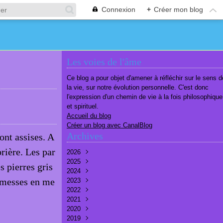
Connexion
+
Créer mon blog
Les voies de l'âme
Ce blog a pour objet d'amener à réfléchir sur le sens d
la vie, sur notre évolution personnelle. C'est donc
l'expression d'un chemin de vie à la fois philosophique
et spirituel.
Accueil du blog
Créer un blog avec CanalBlog
Archives
ont assises. A
rière. Les par
2026
2025
Août
(2)
s pierres gris
2024
Juillet
Décembre
(6)
(7)
e messes en me
2023
Juin
Novembre
Décembre
(7)
(6)
(10)
2022
Mai
Octobre
Novembre
Décembre
(7)
(7)
(9)
(9)
2021
Avril
Septembre
Octobre
Novembre
Décembre
(6)
(8)
(9)
(3)
(7)
2020
Mars
Août
Septembre
Octobre
Septembre
Décembre
(6)
(6)
(9)
(10)
(8)
(3)
2019
Février
Juillet
Août
Septembre
Août
Novembre
Décembre
(7)
(8)
(8)
(8)
(9)
(9)
(9)