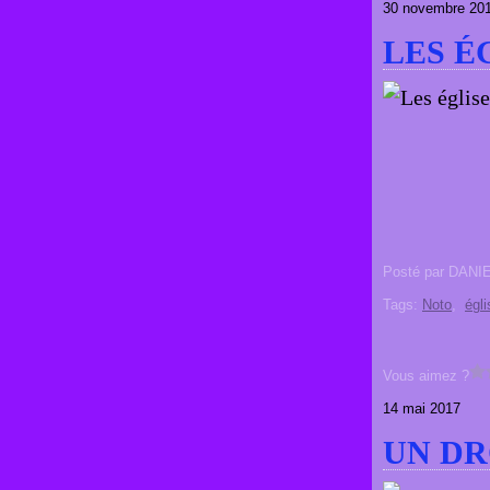
30 novembre 20
LES É
Posté par DANI
Tags:
Noto
,
égli
Vous aimez ?
14 mai 2017
UN DR