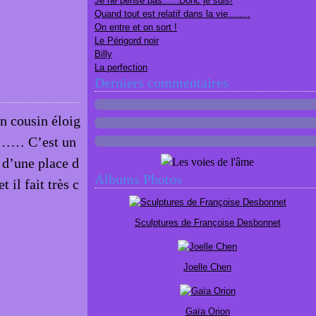
Je ne pense pas......Donc je suis!
Quand tout est relatif dans la vie........
On entre et on sort !
Le Périgord noir
Billy
La perfection
Derniers commentaires
un cousin éloig
nt…… C’est un
u d’une place d
Albums Photos
 il fait très c
Sculptures de Françoise Desbonnet
Joelle Chen
Gaïa Orion