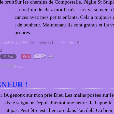
Sur les chemins de Compostelle, l'églie St Sulp
s, non loin de chez moi Il m'est arrivé souvent d
cances avec mes petits enfants. Cela a toujour
t de bonheur. Maintenant ils sont grands et ils v
propres...
EL GENTY à 07:00 -
Commentaires [
…
]
- Permalien [
#
]
it
0 vote
GNEUR !
A genoux sur mon prie Dieu Les mains posées sur les
ds le seigneur Depuis bientôt une heure. Je l'appelle 
nt pas. Peut être est-il encore dans l'au delà Ou bien