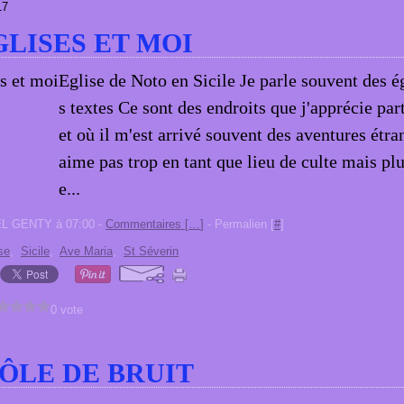
17
GLISES ET MOI
Eglise de Noto en Sicile Je parle souvent des é
s textes Ce sont des endroits que j'apprécie pa
et où il m'est arrivé souvent des aventures étra
aime pas trop en tant que lieu de culte mais plu
e...
EL GENTY à 07:00 -
Commentaires [
…
]
- Permalien [
#
]
se
,
Sicile
,
Ave Maria
,
St Séverin
0 vote
ÔLE DE BRUIT