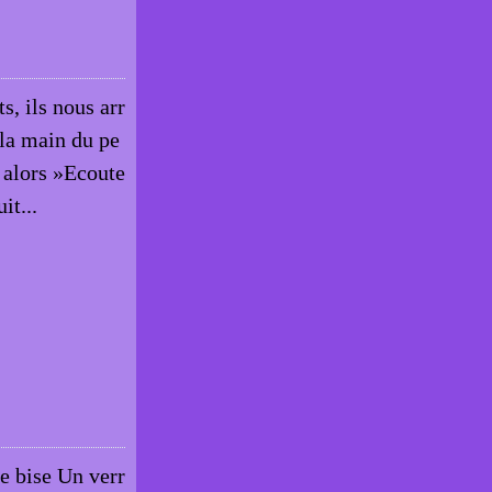
s, ils nous arr
 la main du pe
s alors »Ecoute
it...
e bise Un verr