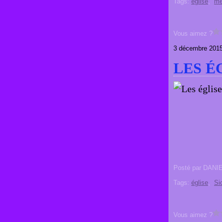
Tags:
église
,
me
Vous aimez ?
3 décembre 201
LES É
Posté par DANI
Tags:
église
,
Sic
Vous aimez ?