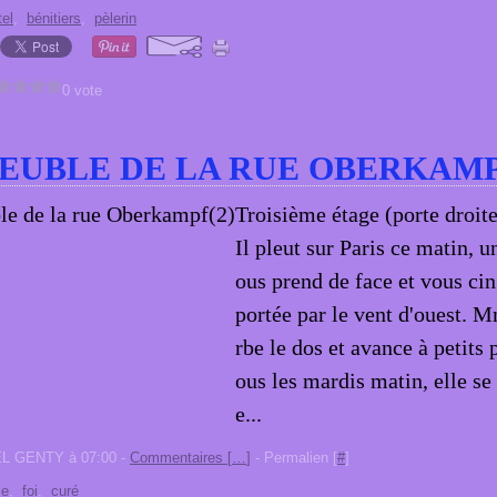
tel
,
bénitiers
,
pèlerin
0 vote
EUBLE DE LA RUE OBERKAMP
Troisième étage (porte droi
Il pleut sur Paris ce matin, u
ous prend de face et vous cin
portée par le vent d'ouest.
rbe le dos et avance à petits
ous les mardis matin, elle se 
e...
EL GENTY à 07:00 -
Commentaires [
…
]
- Permalien [
#
]
se
,
foi
,
curé