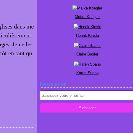
Maïka Koegler
glises dans me
rticulièrement
Henrik Kinski
nges. Je ne les
tôt en tant qu
Claire Basler
Karen Spano
Newsletter