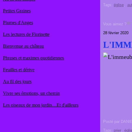
Tags:
église
,
au
Petites Graines
Plumes d'Anges
Vous aimez ?
28 février 2020
Les lectures de Florinette
L'IMM
Bienvenue au château
Phrases et maximes quotidiennes
Feuilles et dérive
Au fil des jours
Vivre ses émotions, un chemin
Les oiseaux de mon jardin....Et d'ailleurs
Posté par DANI
Tags:
prier
,
égli