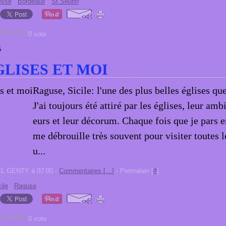
sse
,
Bordeaux
,
St Seurin
0 vote
5
GLISES ET MOI
Raguse, Sicile: l'une des plus belles églises que 
J'ai toujours été attiré par les églises, leur amb
eurs et leur décorum. Chaque fois que je pars e
me débrouille très souvent pour visiter toutes l
u...
EL GENTY à 07:00 -
Commentaires [
…
]
- Permalien [
#
]
ile
,
Raguse
0 vote