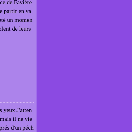
ice de Favière
e partir en va
s été un momen
olent de leurs
 yeux J'atten
mais il ne vie
 prés d'un péch