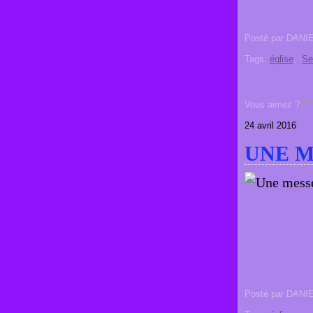
Posté par DANI
Tags:
église
,
Se
Vous aimez ?
24 avril 2016
UNE M
Posté par DANI