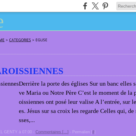
ÂME
>
CATEGORIES
>
EGLISE
AROISSIENNES
Derrière la porte des églises Sur un banc elles s
ve Maria ou Notre Père C’est le moment de la p
oissiennes ont posé leur valise A l’entrée, sur le
es. Jésus sur sa croix les regarde Celles qui, d
sses,...
EL GENTY à 07:00 -
Commentaires [
…
]
- Permalien [
#
]