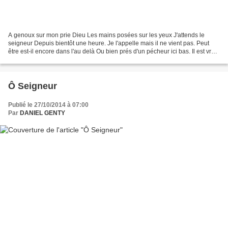
A genoux sur mon prie Dieu Les mains posées sur les yeux J'attends le
seigneur Depuis bientôt une heure. Je l'appelle mais il ne vient pas. Peut
être est-il encore dans l'au delà Ou bien prés d'un pécheur ici bas. Il est vrai
qu'il appartient à tout le...
Ô Seigneur
Publié le 27/10/2014 à 07:00
Par
DANIEL GENTY