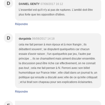
D
DANIEL GENTY
07/08/2017 16:12
L'essentiel est qu'il n'y ai pas de ruptures. L'amitié doit être
plus forte que les opposition d'idées.
Répondre
D
durgalola
06/08/2017 14:18
cela me fait penser à mon époux et à mon frangin ; ils
débattent souvent ; se disputent quelquefois car chacun
essaie d'avoir raison ; l'un quelquefois par jeu, l'autre par
principe ... ils se chamaillent mais aiment discuter ensemble.
la discussion peut être riche car effectivement, on ne connait
pas tout ; cela me fait penser à N. Ferroni avec son billet
humoristique sur France Inter ; elle citait dans un journal tv, un
politique qui ensuite a discuté avec elle de ce qu'elle critiquait
; et lui tirait son chapeau pour ses explications éclairantes.
Répondre