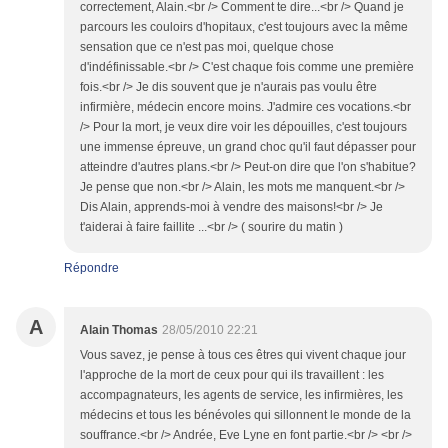
correctement, Alain.<br /> Comment te dire...<br /> Quand je
parcours les couloirs d'hopitaux, c'est toujours avec la même
sensation que ce n'est pas moi, quelque chose
d'indéfinissable.<br /> C'est chaque fois comme une première
fois.<br /> Je dis souvent que je n'aurais pas voulu être
infirmière, médecin encore moins. J'admire ces vocations.<br
/> Pour la mort, je veux dire voir les dépouilles, c'est toujours
une immense épreuve, un grand choc qu'il faut dépasser pour
atteindre d'autres plans.<br /> Peut-on dire que l'on s'habitue?
Je pense que non.<br /> Alain, les mots me manquent.<br />
Dis Alain, apprends-moi à vendre des maisons!<br /> Je
t'aiderai à faire faillite ...<br /> ( sourire du matin )
Répondre
A
Alain Thomas
28/05/2010 22:21
Vous savez, je pense à tous ces êtres qui vivent chaque jour
l'approche de la mort de ceux pour qui ils travaillent : les
accompagnateurs, les agents de service, les infirmières, les
médecins et tous les bénévoles qui sillonnent le monde de la
souffrance.<br /> Andrée, Eve Lyne en font partie.<br /> <br />