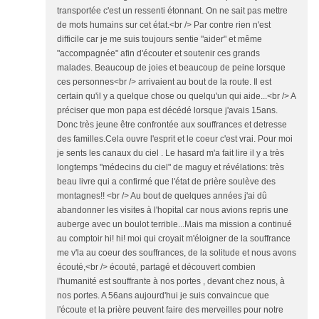
transportée c'est un ressenti étonnant. On ne sait pas mettre
de mots humains sur cet état.<br /> Par contre rien n'est
difficile car je me suis toujours sentie "aider" et même
"accompagnée" afin d'écouter et soutenir ces grands
malades. Beaucoup de joies et beaucoup de peine lorsque
ces personnes<br /> arrivaient au bout de la route. Il est
certain qu'il y a quelque chose ou quelqu'un qui aide...<br /> A
préciser que mon papa est décédé lorsque j'avais 15ans.
Donc très jeune être confrontée aux souffrances et detresse
des familles.Cela ouvre l'esprit et le coeur c'est vrai. Pour moi
je sents les canaux du ciel . Le hasard m'a fait lire il y a très
longtemps "médecins du ciel" de maguy et révélations: très
beau livre qui a confirmé que l'état de prière soulève des
montagnes!! <br /> Au bout de quelques années j'ai dû
abandonner les visites à l'hopital car nous avions repris une
auberge avec un boulot terrible...Mais ma mission a continué
au comptoir hi! hi! moi qui croyait m'éloigner de la souffrance
me v'la au coeur des souffrances, de la solitude et nous avons
écouté,<br /> écouté, partagé et découvert combien
l'humanité est souffrante à nos portes , devant chez nous, à
nos portes. A 56ans aujourd'hui je suis convaincue que
l'écoute et la prière peuvent faire des merveilles pour notre