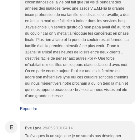
circonstances de la vie ont fait que j'ai visité pendant des
années des malades (avec une assos V.E.M.H)à la grande
incompréhension de ma famille, qui disait: elle travaille, a des
enfants un mari que fait elle à trainer dans les services hosp.
J'avais choisi un service gastro où mon papa avait été au fond
du couloir car on y mettait à l'époque les cancéreux en phase
finale. Plus rien à faire et la porte du couloir restait fermée. La
famille était la première biensûr à ne plus venir...Donc à
32ans j'ai utilisé mes heures de loisirs entre deux clients...
c'est très facile de penser aux autres.<br /> Une force
m'habitait et mes filles ont toujours étaient d'accord avec moi.
On en parle encore aujourd'hui car une est infirmière est
adore son métier! eve lyne oui ces couloirs sont des chemins
qui nous mènent vers notre prochain à qui on tend la main et
qui nous apporte beaucoup.<br /> ces années visites ont été
d'une grande richesse
Répondre
E
Eve Lyne
29/05/2010 04:14
Tu évoques là un sujet que je ne saurais pas développer