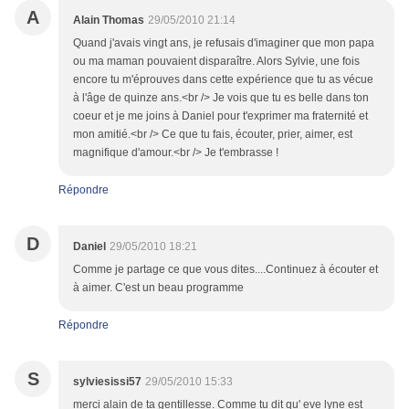
A
Alain Thomas
29/05/2010 21:14
Quand j'avais vingt ans, je refusais d'imaginer que mon papa
ou ma maman pouvaient disparaître. Alors Sylvie, une fois
encore tu m'éprouves dans cette expérience que tu as vécue
à l'âge de quinze ans.<br /> Je vois que tu es belle dans ton
coeur et je me joins à Daniel pour t'exprimer ma fraternité et
mon amitié.<br /> Ce que tu fais, écouter, prier, aimer, est
magnifique d'amour.<br /> Je t'embrasse !
Répondre
D
Daniel
29/05/2010 18:21
Comme je partage ce que vous dites....Continuez à écouter et
à aimer. C'est un beau programme
Répondre
S
sylviesissi57
29/05/2010 15:33
merci alain de ta gentillesse. Comme tu dit qu' eve lyne est