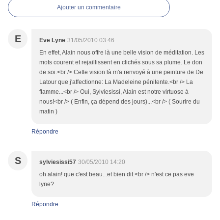
Ajouter un commentaire
E
Eve Lyne
31/05/2010 03:46
En effet, Alain nous offre là une belle vision de méditation. Les
mots courent et rejaillissent en clichés sous sa plume. Le don
de soi.<br /> Cette vision là m'a renvoyé à une peinture de De
Latour que j'affectionne: La Madeleine pénitente.<br /> La
flamme...<br /> Oui, Sylviesissi, Alain est notre virtuose à
nous!<br /> ( Enfin, ça dépend des jours)...<br /> ( Sourire du
matin )
Répondre
S
sylviesissi57
30/05/2010 14:20
oh alain! que c'est beau...et bien dit.<br /> n'est ce pas eve
lyne?
Répondre