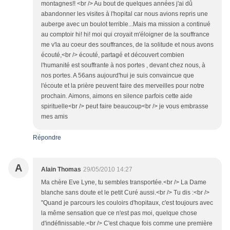
montagnes!! <br /> Au bout de quelques années j'ai dû
abandonner les visites à l'hopital car nous avions repris une
auberge avec un boulot terrible...Mais ma mission a continué
au comptoir hi! hi! moi qui croyait m'éloigner de la souffrance
me v'la au coeur des souffrances, de la solitude et nous avons
écouté,<br /> écouté, partagé et découvert combien
l'humanité est souffrante à nos portes , devant chez nous, à
nos portes. A 56ans aujourd'hui je suis convaincue que
l'écoute et la prière peuvent faire des merveilles pour notre
prochain. Aimons, aimons en silence parfois cette aide
spirituelle<br /> peut faire beaucoup<br /> je vous embrasse
mes amis
Répondre
A
Alain Thomas
29/05/2010 14:27
Ma chère Eve Lyne, tu sembles transportée.<br /> La Dame
blanche sans doute et le petit Curé aussi.<br /> Tu dis :<br />
"Quand je parcours les couloirs d'hopitaux, c'est toujours avec
la même sensation que ce n'est pas moi, quelque chose
d'indéfinissable.<br /> C'est chaque fois comme une première