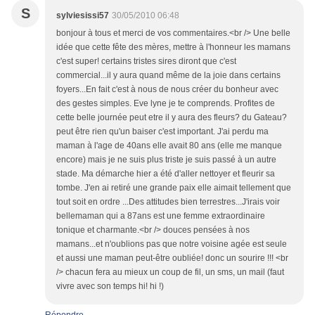
S
sylviesissi57
30/05/2010 06:48
bonjour à tous et merci de vos commentaires.<br /> Une belle
idée que cette fête des mères, mettre à l'honneur les mamans
c'est super! certains tristes sires diront que c'est
commercial...il y aura quand même de la joie dans certains
foyers...En fait c'est à nous de nous créer du bonheur avec
des gestes simples. Eve lyne je te comprends. Profites de
cette belle journée peut etre il y aura des fleurs? du Gateau?
peut être rien qu'un baiser c'est important. J'ai perdu ma
maman à l'age de 40ans elle avait 80 ans (elle me manque
encore) mais je ne suis plus triste je suis passé à un autre
stade. Ma démarche hier a été d'aller nettoyer et fleurir sa
tombe. J'en ai retiré une grande paix elle aimait tellement que
tout soit en ordre ...Des attitudes bien terrestres...J'irais voir
bellemaman qui a 87ans est une femme extraordinaire
tonique et charmante.<br /> douces pensées à nos
mamans...et n'oublions pas que notre voisine agée est seule
et aussi une maman peut-être oubliée! donc un sourire !!! <br
/> chacun fera au mieux un coup de fil, un sms, un mail (faut
vivre avec son temps hi! hi !)