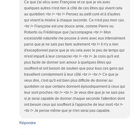
Ce que j'ai vécu avec Françoise et ce que je vis avec
quelques autres n'est rien à côté de ces êtres qui vivent cela
au quotidien.<br /> <br /> Pensez au petit curé et à d'autres
qui vivent la misère à chaque seconde. Ce n'est pas mon cas.
<br /> Françoise est une douce amie, comme Pierre ou
Roberto ou Frédérique que j'accompagne.<br /> Mon
excessivité naturelle me pousse à vivre avec eux intensément
parce que je ne sais pas faire autrement.<br /> Il n'y a rien
d'exceptionnel parce que je vis cela avec le peu de temps qui
m'est imparti à leur consacrer.<br /> <br /> Je crois qu'il est
plus facile de donner son amour à quelques êtres qui
souffrent et ont besoin de soutien que pour tous ces gens qui
travaillent constamment à leur côté.<br /> <br /> Ce que je
veux dire, c'est qu'il est bien plus difficile de donner au
quotidien ce que certains donnent épisodiquement à ceux qui
leur sont proches.<br /> <br /> Je veux dire que je ne sais pas
si je serai capable de donner chaque seconde l'attention dont
ont besoin ceux qui souffrent à l'approche de leur mort.<br />
<br /> Je pense même que je n'en serai pas capable.
Répondre