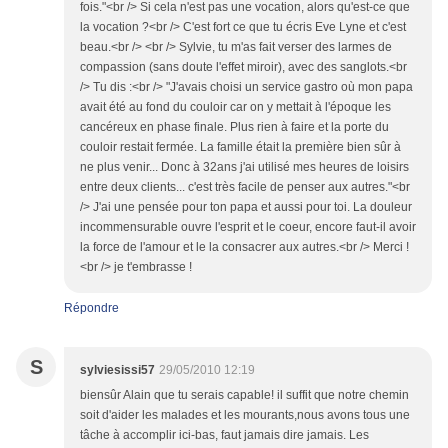
fois."<br /> Si cela n'est pas une vocation, alors qu'est-ce que
la vocation ?<br /> C'est fort ce que tu écris Eve Lyne et c'est
beau.<br /> <br /> Sylvie, tu m'as fait verser des larmes de
compassion (sans doute l'effet miroir), avec des sanglots.<br
/> Tu dis :<br /> "J'avais choisi un service gastro où mon papa
avait été au fond du couloir car on y mettait à l'époque les
cancéreux en phase finale. Plus rien à faire et la porte du
couloir restait fermée. La famille était la première bien sûr à
ne plus venir... Donc à 32ans j'ai utilisé mes heures de loisirs
entre deux clients... c'est très facile de penser aux autres."<br
/> J'ai une pensée pour ton papa et aussi pour toi. La douleur
incommensurable ouvre l'esprit et le coeur, encore faut-il avoir
la force de l'amour et le la consacrer aux autres.<br /> Merci !
<br /> je t'embrasse !
Répondre
S
sylviesissi57
29/05/2010 12:19
biensûr Alain que tu serais capable! il suffit que notre chemin
soit d'aider les malades et les mourants,nous avons tous une
tâche à accomplir ici-bas, faut jamais dire jamais. Les