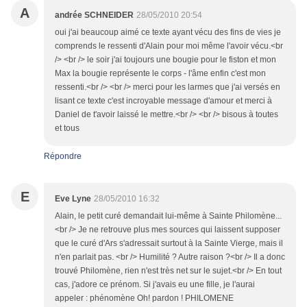
A
andrée SCHNEIDER
28/05/2010 20:54
oui j'ai beaucoup aimé ce texte ayant vécu des fins de vies je
comprends le ressenti d'Alain pour moi même l'avoir vécu.<br
/> <br /> le soir j'ai toujours une bougie pour le fiston et mon
Max la bougie représente le corps - l'âme enfin c'est mon
ressenti.<br /> <br /> merci pour les larmes que j'ai versés en
lisant ce texte c'est incroyable message d'amour et merci à
Daniel de t'avoir laissé le mettre.<br /> <br /> bisous à toutes
et tous
Répondre
E
Eve Lyne
28/05/2010 16:32
Alain, le petit curé demandait lui-même à Sainte Philomène...
<br /> Je ne retrouve plus mes sources qui laissent supposer
que le curé d'Ars s'adressait surtout à la Sainte Vierge, mais il
n'en parlait pas. <br /> Humilité ? Autre raison ?<br /> Il a donc
trouvé Philomène, rien n'est très net sur le sujet.<br /> En tout
cas, j'adore ce prénom. Si j'avais eu une fille, je l'aurai
appeler : phénomène Oh! pardon ! PHILOMENE