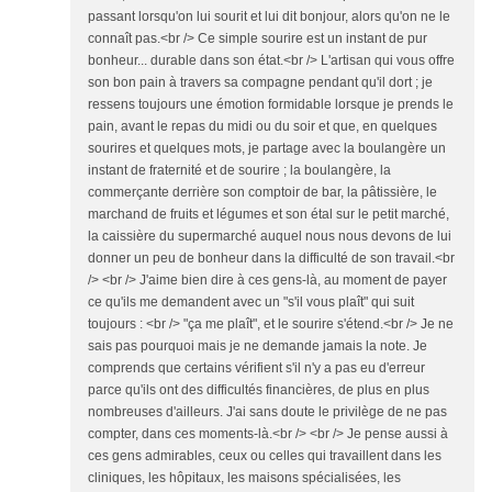
passant lorsqu'on lui sourit et lui dit bonjour, alors qu'on ne le
connaît pas.<br /> Ce simple sourire est un instant de pur
bonheur... durable dans son état.<br /> L'artisan qui vous offre
son bon pain à travers sa compagne pendant qu'il dort ; je
ressens toujours une émotion formidable lorsque je prends le
pain, avant le repas du midi ou du soir et que, en quelques
sourires et quelques mots, je partage avec la boulangère un
instant de fraternité et de sourire ; la boulangère, la
commerçante derrière son comptoir de bar, la pâtissière, le
marchand de fruits et légumes et son étal sur le petit marché,
la caissière du supermarché auquel nous nous devons de lui
donner un peu de bonheur dans la difficulté de son travail.<br
/> <br /> J'aime bien dire à ces gens-là, au moment de payer
ce qu'ils me demandent avec un "s'il vous plaît" qui suit
toujours : <br /> "ça me plaît", et le sourire s'étend.<br /> Je ne
sais pas pourquoi mais je ne demande jamais la note. Je
comprends que certains vérifient s'il n'y a pas eu d'erreur
parce qu'ils ont des difficultés financières, de plus en plus
nombreuses d'ailleurs. J'ai sans doute le privilège de ne pas
compter, dans ces moments-là.<br /> <br /> Je pense aussi à
ces gens admirables, ceux ou celles qui travaillent dans les
cliniques, les hôpitaux, les maisons spécialisées, les