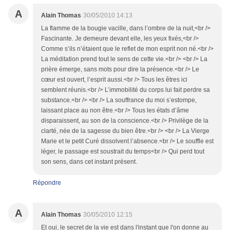
A
Alain Thomas
30/05/2010 14:13
La flamme de la bougie vacille, dans l’ombre de la nuit,<br />
Fascinante. Je demeure devant elle, les yeux fixés,<br />
Comme s’ils n’étaient que le reflet de mon esprit non né.<br />
La méditation prend tout le sens de cette vie.<br /> <br /> La
prière émerge, sans mots pour dire la présence.<br /> Le
cœur est ouvert, l’esprit aussi.<br /> Tous les êtres ici
semblent réunis.<br /> L’immobilité du corps lui fait perdre sa
substance.<br /> <br /> La souffrance du moi s’estompe,
laissant place au non être.<br /> Tous les états d’âme
disparaissent, au son de la conscience.<br /> Privilège de la
clarté, née de la sagesse du bien être.<br /> <br /> La Vierge
Marie et le petit Curé dissolvent l’absence.<br /> Le souffle est
léger, le passage est soustrait du temps<br /> Qui perd tout
son sens, dans cet instant présent.
Répondre
A
Alain Thomas
30/05/2010 12:15
Et oui, le secret de la vie est dans l'instant que l'on donne au