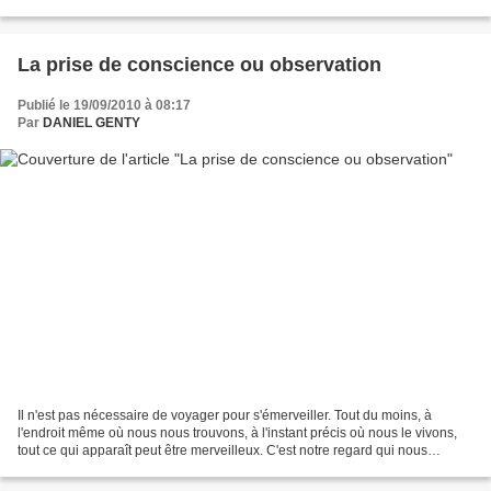
réunions, moins de contacts, plus...
La prise de conscience ou observation
Publié le 19/09/2010 à 08:17
Par
DANIEL GENTY
Il n'est pas nécessaire de voyager pour s'émerveiller. Tout du moins, à
l'endroit même où nous nous trouvons, à l'instant précis où nous le vivons,
tout ce qui apparaît peut être merveilleux. C'est notre regard qui nous
permettra de capter le "superbe"....