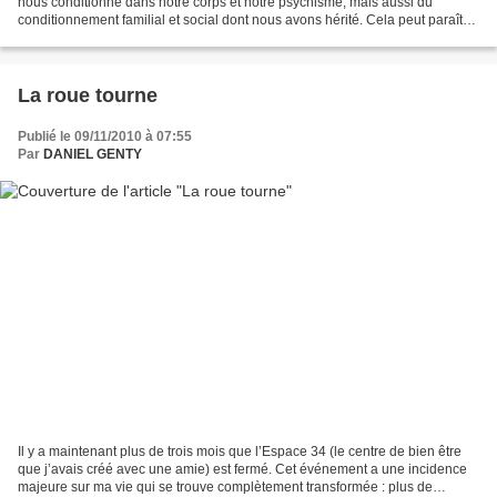
nous conditionne dans notre corps et notre psychisme, mais aussi du
conditionnement familial et social dont nous avons hérité. Cela peut paraître
choquant, ô enfants des hommes,...
La roue tourne
Publié le 09/11/2010 à 07:55
Par
DANIEL GENTY
Il y a maintenant plus de trois mois que l’Espace 34 (le centre de bien être
que j’avais créé avec une amie) est fermé. Cet événement a une incidence
majeure sur ma vie qui se trouve complètement transformée : plus de