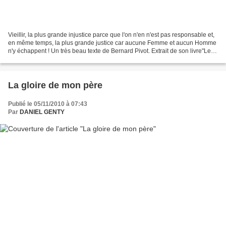
Vieillir, la plus grande injustice parce que l'on n'en n'est pas responsable et,
en même temps, la plus grande justice car aucune Femme et aucun Homme
n'y échappent ! Un très beau texte de Bernard Pivot. Extrait de son livre"Les
mots de ma vie" Bernard...
La gloire de mon père
Publié le 05/11/2010 à 07:43
Par
DANIEL GENTY