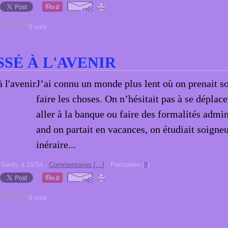
0 vote
SSÉ À L'AVENIR
J’ai connu un monde plus lent où on prenait s
faire les choses. On n’hésitait pas à se déplace
aller à la banque ou faire des formalités admin
and on partait en vacances, on étudiait soigne
inéraire...
 Genty à 16:54 -
Commentaires [
…
]
- Permalien [
#
]
0 vote