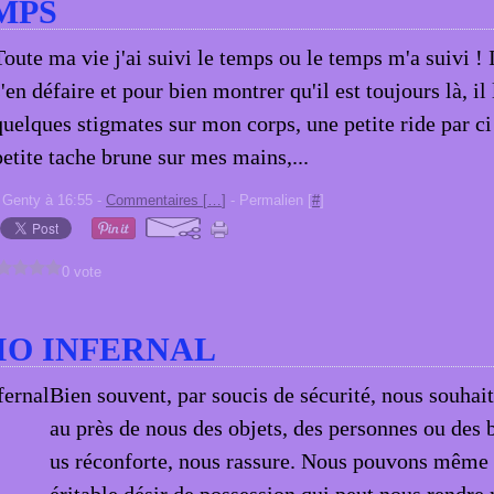
MPS
Toute ma vie j'ai suivi le temps ou le temps m'a suivi !
s'en défaire et pour bien montrer qu'il est toujours là, il 
quelques stigmates sur mon corps, une petite ride par ci
petite tache brune sur mes mains,...
 Genty à 16:55 -
Commentaires [
…
]
- Permalien [
#
]
0 vote
IO INFERNAL
Bien souvent, par soucis de sécurité, nous souhai
au près de nous des objets, des personnes ou des 
us réconforte, nous rassure. Nous pouvons même