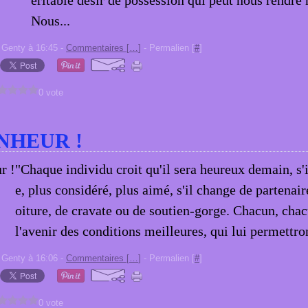
éritable désir de possession qui peut nous rendre
Nous...
 Genty à 16:45 -
Commentaires [
…
]
- Permalien [
#
]
0 vote
NHEUR !
"Chaque individu croit qu'il sera heureux demain, s'i
e, plus considéré, plus aimé, s'il change de partenair
oiture, de cravate ou de soutien-gorge. Chacun, cha
l'avenir des conditions meilleures, qui lui permettron
 Genty à 16:06 -
Commentaires [
…
]
- Permalien [
#
]
0 vote