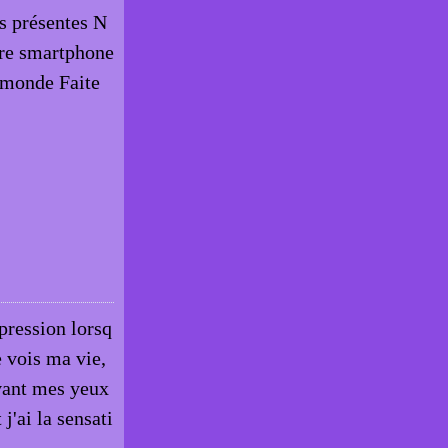
us présentes N
tre smartphone
e monde Faite
mpression lorsq
e vois ma vie,
evant mes yeux
'ai la sensati