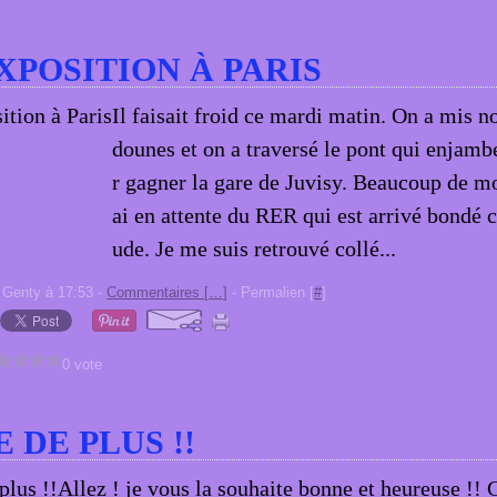
XPOSITION À PARIS
Il faisait froid ce mardi matin. On a mis n
dounes et on a traversé le pont qui enjamb
r gagner la gare de Juvisy. Beaucoup de m
ai en attente du RER qui est arrivé bondé
ude. Je me suis retrouvé collé...
 Genty à 17:53 -
Commentaires [
…
]
- Permalien [
#
]
0 vote
 DE PLUS !!
Allez ! je vous la souhaite bonne et heureuse !!