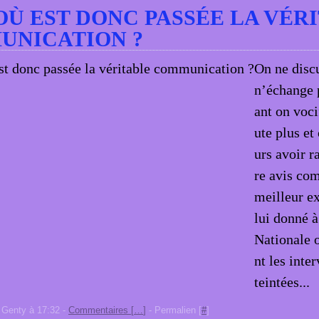
OÙ EST DONC PASSÉE LA VÉR
UNICATION ?
On ne discu
n’échange 
ant on voci
ute plus et
urs avoir r
re avis co
meilleur e
lui donné 
Nationale 
nt les inte
teintées...
 Genty à 17:32 -
Commentaires [
…
]
- Permalien [
#
]