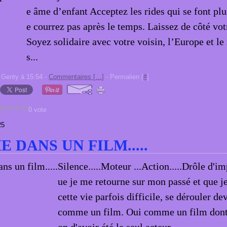
e âme d’enfant Acceptez les rides qui se font pl
e courrez pas après le temps. Laissez de côté vo
Soyez solidaire avec votre voisin, l’Europe et l
s...
 Genty à 15:54 -
Commentaires [
…
]
- Permalien [
#
]
0 vote
25
 DANS UN FILM.....
Silence.....Moteur ...Action.....Drôle d'i
ue je me retourne sur mon passé et que j
cette vie parfois difficile, se dérouler d
comme un film. Oui comme un film dont j