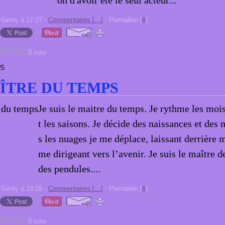
on d'avoir été le seul acteur...
 Genty à 17:27 -
Commentaires [
…
]
- Permalien [
#
]
0 vote
25
ÎTRE DU TEMPS
Je suis le maitre du temps. Je rythme les mois
t les saisons. Je décide des naissances et des 
s les nuages je me déplace, laissant derrière m
me dirigeant vers l’avenir. Je suis le maître d
des pendules....
 Genty à 18:29 -
Commentaires [
…
]
- Permalien [
#
]
0 vote