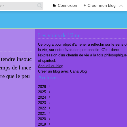
Connexion
+
Créer mon blog
Les voies de l'âme
Ce blog a pour objet d'amener à réfléchir sur le sens d
la vie, sur notre évolution personnelle. C'est donc
l'expression d'un chemin de vie à la fois philosophique
tendre insouc
et spirituel.
Accueil du blog
temps de l'ince
Créer un blog avec CanalBlog
tre que le peu
Archives
2026
2025
Août
(2)
2024
Juillet
Décembre
(6)
(7)
2023
Juin
Novembre
Décembre
(7)
(6)
(10)
2022
Mai
Octobre
Novembre
Décembre
(7)
(7)
(9)
(9)
2021
Avril
Septembre
Octobre
Novembre
Décembre
(6)
(8)
(9)
(3)
(7)
2020
Mars
Août
Septembre
Octobre
Septembre
Décembre
(6)
(6)
(9)
(10)
(8)
(3)
2019
Février
Juillet
Août
Septembre
Août
Novembre
Décembre
(7)
(8)
(8)
(8)
(9)
(9)
(9)