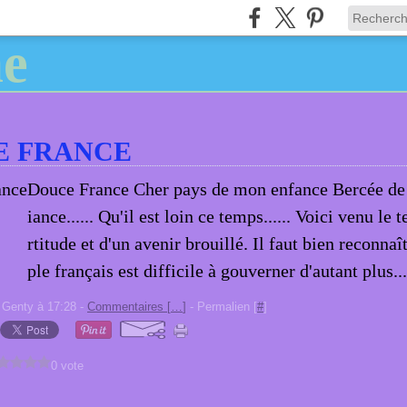
E FRANCE
Douce France Cher pays de mon enfance Bercée de 
iance...... Qu'il est loin ce temps...... Voici venu le 
rtitude et d'un avenir brouillé. Il faut bien reconnaî
ple français est difficile à gouverner d'autant plus...
 Genty à 17:28 -
Commentaires [
…
]
- Permalien [
#
]
0 vote