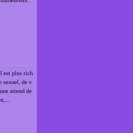
 malheureux.
l est plus rich
e sexuel, de v
cune attend de
t,...