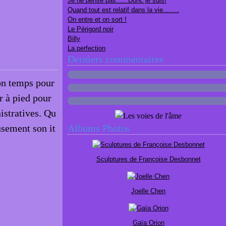
Je ne pense pas......Donc je suis!
Quand tout est relatif dans la vie........
On entre et on sort !
Le Périgord noir
Billy
La perfection
Derniers commentaires
on temps pour
r à pied pour
istratives. Qu
usement son it
Albums Photos
Sculptures de Françoise Desbonnet
Joelle Chen
Gaïa Orion