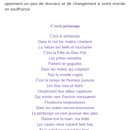
apportera un peu de douceur et de changement à notre monde
en souffrance.
C'est le printemps
C'est le printemps
Dans le ciel les matins chantent
La nature est belle et touchante
C'est la Fête du Dieu Pan
Les p'tites reinettes
Partent en goguette
Dans les mares qui crépitent
Tout le monde s'agite
C'est le temps de l'humeur joyeuse
Les lilas rose et blanc
Dispensent leur odeur capiteuse
Qui monte vers l'horizon transparent
Floraisons langoureuses
Dans les aubes encore brumeuses
Le printemps se sent pousser des ailes
Donne-moi la main, ma belle
Les saules nous saluent bien bas
Et le soleil nous tend les bras.