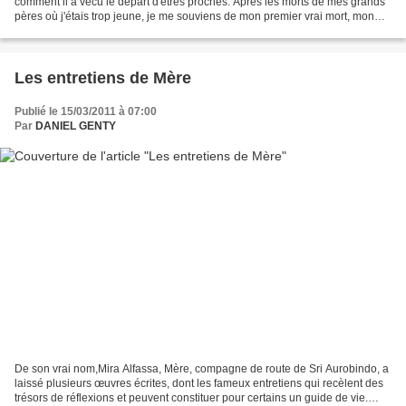
comment il a vécu le départ d'êtres proches. Après les morts de mes grands’
pères où j'étais trop jeune, je me souviens de mon premier vrai mort, mon
chien, un épagneul breton...
Les entretiens de Mère
Publié le 15/03/2011 à 07:00
Par
DANIEL GENTY
De son vrai nom,Mira Alfassa, Mère, compagne de route de Sri Aurobindo, a
laissé plusieurs œuvres écrites, dont les fameux entretiens qui recèlent des
trésors de réflexions et peuvent constituer pour certains un guide de vie.