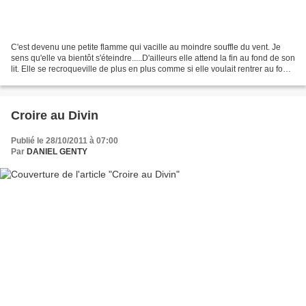
C'est devenu une petite flamme qui vacille au moindre souffle du vent. Je
sens qu'elle va bientôt s'éteindre.....D'ailleurs elle attend la fin au fond de son
lit. Elle se recroqueville de plus en plus comme si elle voulait rentrer au fond
d'elle même.....La...
Croire au Divin
Publié le 28/10/2011 à 07:00
Par
DANIEL GENTY