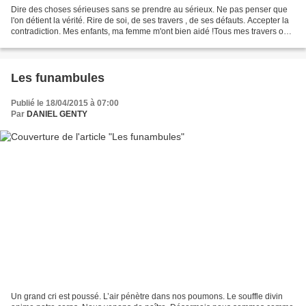
Dire des choses sérieuses sans se prendre au sérieux. Ne pas penser que
l'on détient la vérité. Rire de soi, de ses travers , de ses défauts. Accepter la
contradiction. Mes enfants, ma femme m'ont bien aidé !Tous mes travers ont
été passés au peigne fin....
Les funambules
Publié le 18/04/2015 à 07:00
Par
DANIEL GENTY
Un grand cri est poussé. L’air pénètre dans nos poumons. Le souffle divin