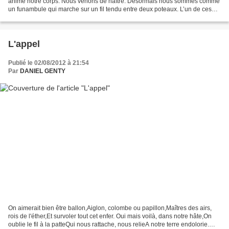
anime notre corps. Nous venons de naître. Désormais nous sommes comme
un funambule qui marche sur un fil tendu entre deux poteaux. L’un de ces
poteaux symbolise la naissance, l’autre...
L'appel
Publié le 02/08/2012 à 21:54
Par
DANIEL GENTY
On aimerait bien être ballon,Aiglon, colombe ou papillon,Maîtres des airs,
rois de l'éther,Et survoler tout cet enfer. Oui mais voilà, dans notre hâte,On
oublie le fil à la patteQui nous rattache, nous relieA notre terre endolorie.